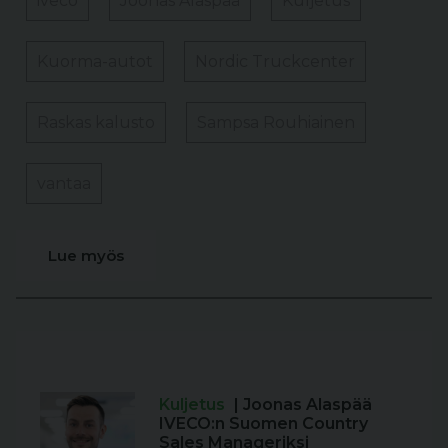
iveco
Joonas Alaspää
Kuljetus
Kuorma-autot
Nordic Truckcenter
Raskas kalusto
Sampsa Rouhiainen
vantaa
Lue myös
Kuljetus
| Joonas Alaspää
IVECO:n Suomen Country
Sales Manageriksi