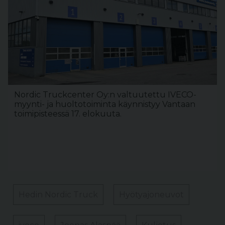
Nordic Truckcenter Oy:n valtuutettu IVECO-
myynti- ja huoltotoiminta käynnistyy Vantaan
toimipisteessä 17. elokuuta.
Hedin Nordic Truck
Hyötyajoneuvot