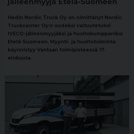
jälleenmyyjä Etelä-Suomeen
Hedin Nordic Truck Oy on nimittänyt Nordic
Truckcenter Oy:n uudeksi valtuutetuksi
IVECO-jälleenmyyjäksi ja huoltokumppaniksi
Etelä-Suomeen. Myynti- ja huoltotoiminta
käynnistyy Vantaan toimipisteessä 17.
elokuuta.