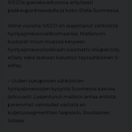
IVECOn palveluverkostoa erityisesti
pääkaupunkiseudulla ja koko Etelä-Suomessa.
Viime vuosina IVECO on laajentanut sähköistä
hyötyajoneuvovalikoimaansa. Mallistoon
kuuluvat muun muassa kevyeen
hyötyajoneuvoluokkaan suunnattu eSuperJolly,
eDaily sekä raskaan kaluston täyssähköinen S-
eWay.
– Uuden sukupolven sähköisten
hyötyajoneuvojen kysyntä Suomessa kasvaa
jatkuvasti. Laajentunut mallisto antaa entistä
paremmat valmiudet vastata eri
kuljetussegmenttien tarpeisiin, Rouhiainen
toteaa.