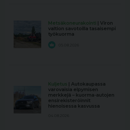
Metsäkoneurakointi
| Viron
valtion savotoilla tasaisempi
työkuorma
05.08.2026
Kuljetus
| Autokaupassa
varovaisia elpymisen
merkkejä – kuorma-autojen
ensirekisteröinnit
hienoisessa kasvussa
04.08.2026