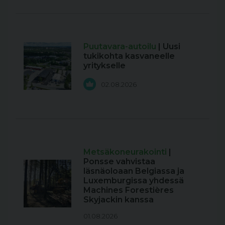
Puutavara-autoilu
| Uusi
tukikohta kasvaneelle
yritykselle
02.08.2026
Metsäkoneurakointi
|
Ponsse vahvistaa
läsnäoloaan Belgiassa ja
Luxemburgissa yhdessä
Machines Forestières
Skyjackin kanssa
01.08.2026