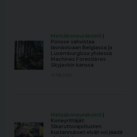
Metsäkoneurakointi
|
Ponsse vahvistaa
läsnäoloaan Belgiassa ja
Luxemburgissa yhdessä
Machines Forestières
Skyjackin kanssa
01.08.2026
Metsäkoneurakointi
|
Koneyrittäjät:
Sikaruttorajoitusten
kustannukset eivät voi jäädä