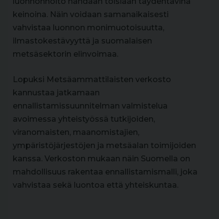
luonnonhoito nähdään toisiaan täydentävinä
keinoina. Näin voidaan samanaikaisesti
vahvistaa luonnon monimuotoisuutta,
ilmastokestävyyttä ja suomalaisen
metsäsektorin elinvoimaa.
Lopuksi Metsäammattilaisten verkosto
kannustaa jatkamaan
ennallistamissuunnitelman valmistelua
avoimessa yhteistyössä tutkijoiden,
viranomaisten, maanomistajien,
ympäristöjärjestöjen ja metsäalan toimijoiden
kanssa. Verkoston mukaan näin Suomella on
mahdollisuus rakentaa ennallistamismalli, joka
vahvistaa sekä luontoa että yhteiskuntaa.