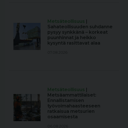
Metsäteollisuus
|
Sahateollisuuden suhdanne
pysyy synkkänä – korkeat
puunhinnat ja heikko
kysyntä rasittavat alaa
07.08.2026
Metsäteollisuus
|
Metsäammattilaiset:
Ennallistamisen
työvoimahaasteeseen
ratkaisua metsurien
osaamisesta
06.08.2026