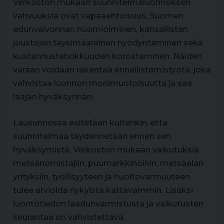
Verkoston mukaan suunnitelmaluonnoksen
vahvuuksia ovat vapaaehtoisuus, Suomen
edunvalvonnan huomioiminen, kansallisten
joustojen täysimääräinen hyödyntäminen sekä
kustannustehokkuuden korostaminen. Näiden
varaan voidaan rakentaa ennallistamistyötä, joka
vahvistaa luonnon monimuotoisuutta ja saa
laajan hyväksynnän.
Lausunnossa esitetään kuitenkin, että
suunnitelmaa täydennetään ennen sen
hyväksymistä. Verkoston mukaan vaikutuksia
metsänomistajiin, puumarkkinoihin, metsäalan
yrityksiin, työllisyyteen ja huoltovarmuuteen
tulee arvioida nykyistä kattavammin. Lisäksi
luontotiedon laadunvarmistusta ja vaikutusten
seurantaa on vahvistettava.