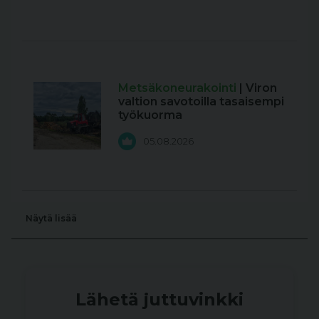
Metsäkoneurakointi
| Viron
valtion savotoilla tasaisempi
työkuorma
05.08.2026
Näytä lisää
Lähetä juttuvinkki