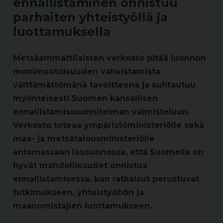
ennallistaminen onnistuu
parhaiten yhteistyöllä ja
luottamuksella
Metsäammattilaisten verkosto pitää luonnon
monimuotoisuuden vahvistamista
välttämättömänä tavoitteena ja suhtautuu
myönteisesti Suomen kansallisen
ennallistamissuunnitelman valmisteluun.
Verkosto toteaa ympäristöministeriölle sekä
maa- ja metsätalousministeriölle
antamassaan lausunnossa, että Suomella on
hyvät mahdollisuudet onnistua
ennallistamisessa, kun ratkaisut perustuvat
tutkimukseen, yhteistyöhön ja
maanomistajien luottamukseen.