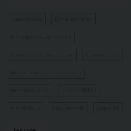
Ajankohtaista
Ennallistaminen
Ennallistamissuunnitelma
Luonnon monimuotoisuus
Luonnonhoito
Metsäammattilaisten verkosto
Metsänomistajat
Metsäpolitiikka
metsätalous
Talousmetsät
ympäristö
Lue myös