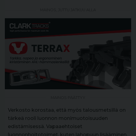
MAINOS, JUTTU JATKUU ALLA
MAINOS PÄÄTTYY
Verkosto korostaa, että myös talousmetsillä on
tärkeä rooli luonnon monimuotoisuuden
edistämisessä. Vapaaehtoiset
luonnonhoitotoimet, kuten lahopuun lisääminen,