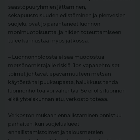
säästöpuuryhmien jättäminen,
sekapuustoisuuden edistäminen ja pienvesien
suojelu, ovat jo parantaneet luonnon
monimuotoisuutta, ja niiden toteuttamiseen
tulee kannustaa myös jatkossa.
– Luonnonhoidosta ei saa muodostua
metsänomistajalle riskiä. Jos vapaaehtoiset
toimet johtavat epävarmuuteen metsän
käytöstä tai puukaupasta, halukkuus tehdä
luonnonhoitoa voi vähentyä. Se ei olisi luonnon
eikä yhteiskunnan etu, verkosto toteaa.
Verkoston mukaan ennallistaminen onnistuu
parhaiten, kun suojelualueet,
ennallistamistoimet ja talousmetsien