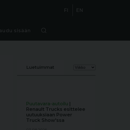
FI
EN
jaudu sisään
Luetuimmat
Puutavara-autoilu
|
Renault Trucks esittelee
uutuuksiaan Power
Truck Show'ssa
03.08.2026