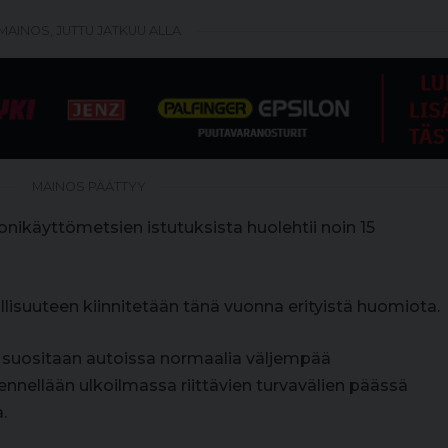
MAINOS, JUTTU JATKUU ALLA
MAINOS PÄÄTTYY
nikäyttömetsien istutuksista huolehtii noin 15
isuuteen kiinnitetään tänä vuonna erityistä huomiota.
 suositaan autoissa normaalia väljempää
nnellään ulkoilmassa riittävien turvavälien päässä
.