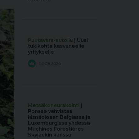
Puutavara-autoilu
| Uusi
tukikohta kasvaneelle
yritykselle
02.08.2026
Metsäkoneurakointi
|
Ponsse vahvistaa
läsnäoloaan Belgiassa ja
Luxemburgissa yhdessä
Machines Forestières
Skyjackin kanssa