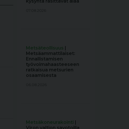
kysyntä rasittavat alaa
07.08.2026
Metsäteollisuus
|
Metsäammattilaiset:
Ennallistamisen
työvoimahaasteeseen
ratkaisua metsurien
osaamisesta
06.08.2026
Metsäkoneurakointi
|
Viron valtion savotoilla