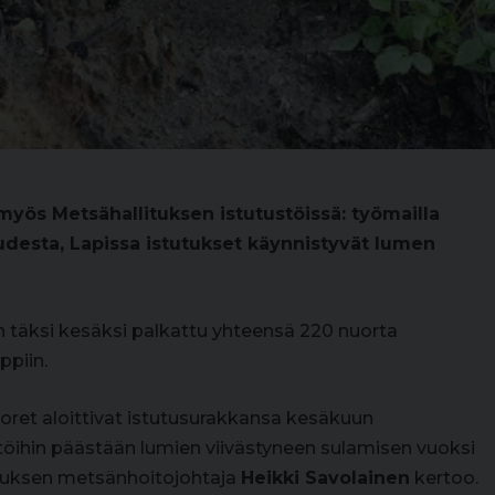
yös Metsähallituksen istutustöissä: työmailla
udesta, Lapissa istutukset käynnistyvät lumen
n täksi kesäksi palkattu yhteensä 220 nuorta
ppiin.
oret aloittivat istutusurakkansa kesäkuun
öihin päästään lumien viivästyneen sulamisen vuoksi
tuksen metsänhoitojohtaja
Heikki Savolainen
kertoo.