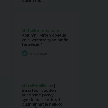
Uusimmat
Metsäkoneurakointi
|
Kolumni: Miten opetus
voisi vastata työelämän
tarpeisiin?
07.08.2026
Metsäteollisuus
|
Sahateollisuuden
suhdanne pysyy
synkkänä – korkeat
puunhinnat ja heikko