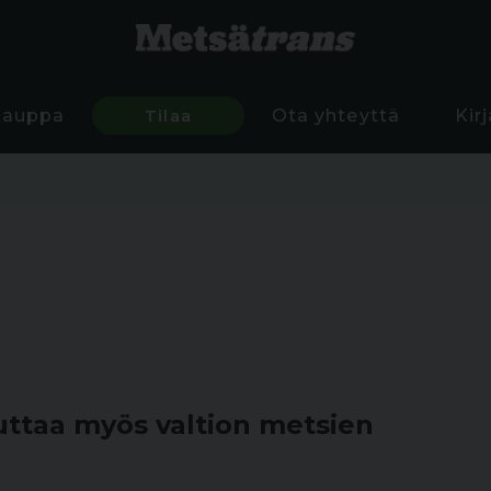
Kauppa
Tilaa
Ota yhteyttä
Kir
uttaa myös valtion metsien