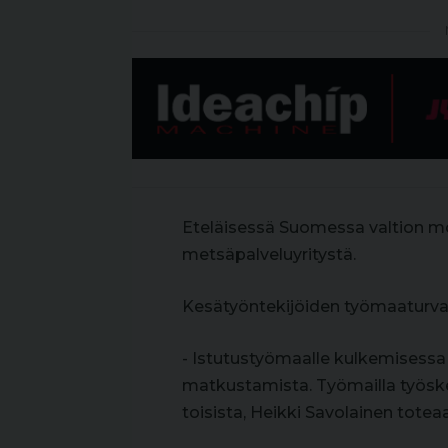
Eteläisessä Suomessa valtion mo
metsäpalveluyritystä.
Kesätyöntekijöiden työmaaturvall
- Istutustyömaalle kulkemisessa
matkustamista. Työmailla työske
toisista, Heikki Savolainen toteaa