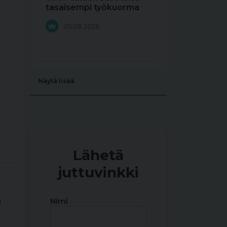
tasaisempi työkuorma
05.08.2026
Näytä lisää
Lähetä
juttuvinkki
ä
Nimi