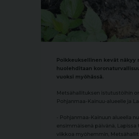
Poikkeuksellinen kevät näkyy m
huolehditaan koronaturvallisu
vuoksi myöhässä.
Metsähallituksen istutustöihin o
Pohjanmaa-Kainuu-alueelle ja La
- Pohjanmaa-Kainuun alueella nu
ensimmäisenä päivänä, Lapissa t
viikkoa myöhemmin, Metsähalli