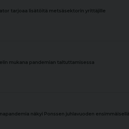
ator tarjoaa lisätöitä metsäsektorin yrittäjille
helin mukana pandemian taltuttamisessa
onapandemia näkyi Ponssen juhlavuoden ensimmäisell