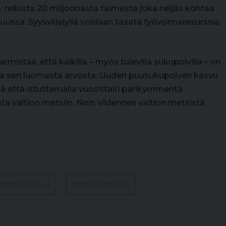
 reilusta 20 miljoonasta taimesta joka neljäs kohtaa
kuussa. Syysviljelyllä voidaan tasata työvoimaresurssia
mistaa, että kaikilla – myös tulevilla sukupolvilla – on
 ja sen luomasta arvosta. Uuden puusukupolven kasvu
ä että istuttamalla vuosittain parikymmentä
a valtion metsiin. Noin viidennes valtion metsistä
metsähallitus
metsänistutus