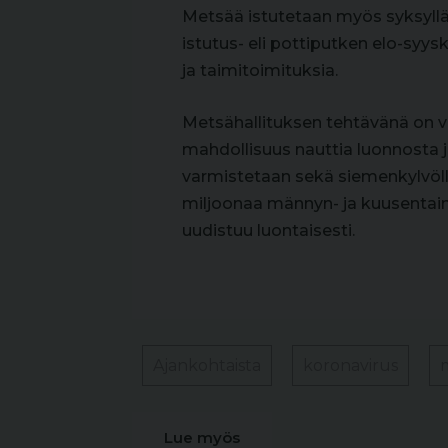
Metsää istutetaan myös syksyllä:
istutus- eli pottiputken elo-syys
ja taimitoimituksia.
Metsähallituksen tehtävänä on var
mahdollisuus nauttia luonnosta
varmistetaan sekä siemenkylvöll
miljoonaa männyn- ja kuusentaint
uudistuu luontaisesti.
Ajankohtaista
koronavirus
Lue myös