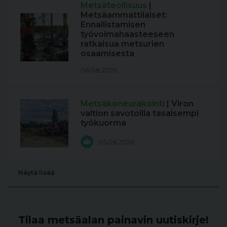
Metsäteollisuus
|
Metsäammattilaiset:
Ennallistamisen
työvoimahaasteeseen
ratkaisua metsurien
osaamisesta
06.08.2026
Metsäkoneurakointi
| Viron
valtion savotoilla tasaisempi
työkuorma
05.08.2026
Näytä lisää
Tilaa metsäalan painavin uutiskirje!