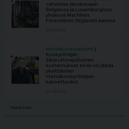
3
vahvistaa läsnäoloaan
Belgiassa ja Luxemburgissa
yhdessä Machines
Forestières Skyjackin kanssa
01.08.2026
Metsäkoneurakointi
|
Koneyrittäjät:
4
Sikaruttorajoitusten
kustannukset eivät voi jäädä
yksittäisten
metsäkoneyrittäjien
kannettaviksi
04.08.2026
Näytä lisää