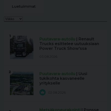
Luetuimmat
1
Puutavara-autoilu
| Renault
Trucks esittelee uutuuksiaan
Power Truck Show'ssa
03.08.2026
2
Puutavara-autoilu
| Uusi
tukikohta kasvaneelle
yritykselle
02.08.2026
Metsäkoneurakointi
| Ponsse