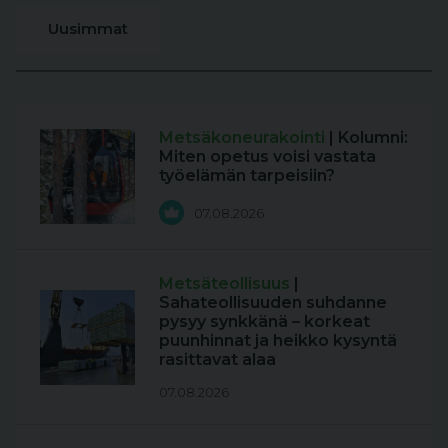
Uusimmat
Metsäkoneurakointi
| Kolumni:
Miten opetus voisi vastata
työelämän tarpeisiin?
07.08.2026
Metsäteollisuus
|
Sahateollisuuden suhdanne
pysyy synkkänä – korkeat
puunhinnat ja heikko kysyntä
rasittavat alaa
07.08.2026