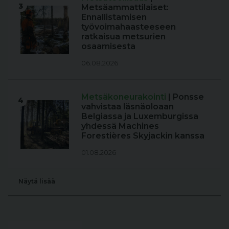
3
Metsäammattilaiset:
Ennallistamisen
työvoimahaasteeseen
ratkaisua metsurien
osaamisesta
06.08.2026
Metsäkoneurakointi
| Ponsse
4
vahvistaa läsnäoloaan
Belgiassa ja Luxemburgissa
yhdessä Machines
Forestières Skyjackin kanssa
01.08.2026
Näytä lisää