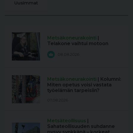
Uusimmat
Metsäkoneurakointi
|
Telakone vaihtui motoon
08.08.2026
Metsäkoneurakointi
| Kolumni:
Miten opetus voisi vastata
työelämän tarpeisiin?
07.08.2026
Metsäteollisuus
|
Sahateollisuuden suhdanne
pysyy synkkänä – korkeat