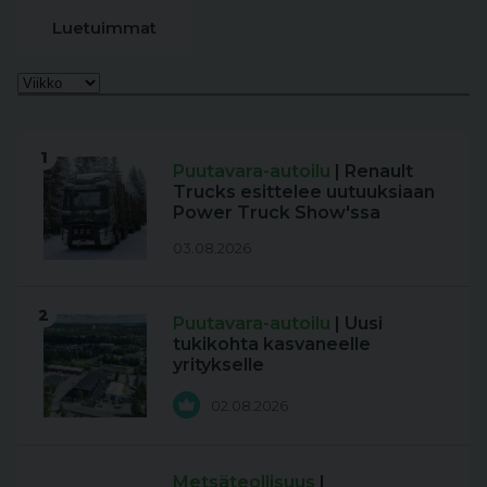
Luetuimmat
1
Puutavara-autoilu
| Renault
Trucks esittelee uutuuksiaan
Power Truck Show'ssa
03.08.2026
2
Puutavara-autoilu
| Uusi
tukikohta kasvaneelle
yritykselle
02.08.2026
Metsäteollisuus
|