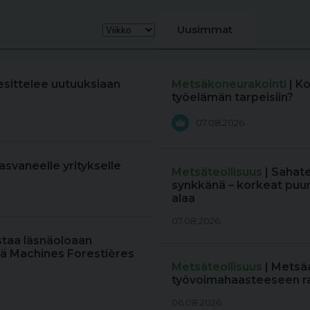
Uusimmat
esittelee uutuuksiaan
Metsäkoneurakointi
| K
työelämän tarpeisiin?
07.08.2026
kasvaneelle yritykselle
Metsäteollisuus
| Sahat
synkkänä – korkeat puun
alaa
07.08.2026
staa läsnäoloaan
ä Machines Forestières
Metsäteollisuus
| Metsä
työvoimahaasteeseen r
06.08.2026