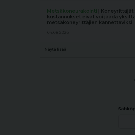
Metsäkoneurakointi
| Koneyrittäjät
kustannukset eivät voi jäädä yksitt
metsäkoneyrittäjien kannettaviksi
04.08.2026
Näytä lisää
Sähköp