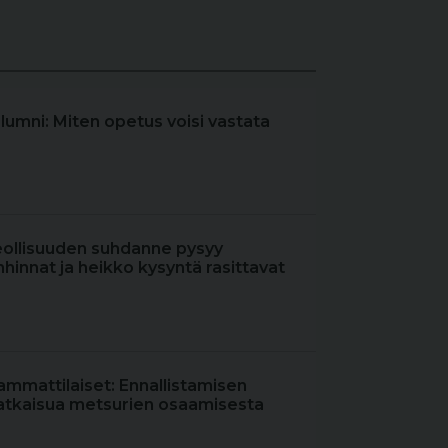
olumni: Miten opetus voisi vastata
eollisuuden suhdanne pysyy
hinnat ja heikko kysyntä rasittavat
ammattilaiset: Ennallistamisen
atkaisua metsurien osaamisesta