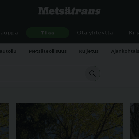
Kauppa
Tilaa
Ota yhteyttä
Kir
autoilu
Metsäteollisuus
Kuljetus
Ajankohtai