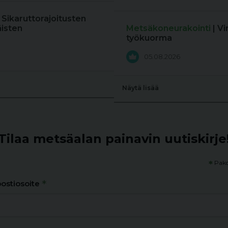
: Sikaruttorajoitusten
äisten
Metsäkoneurakointi
| V
työkuorma
05.08.2026
Näytä lisää
Tilaa metsäalan painavin uutiskirje
*
Pako
*
ostiosoite