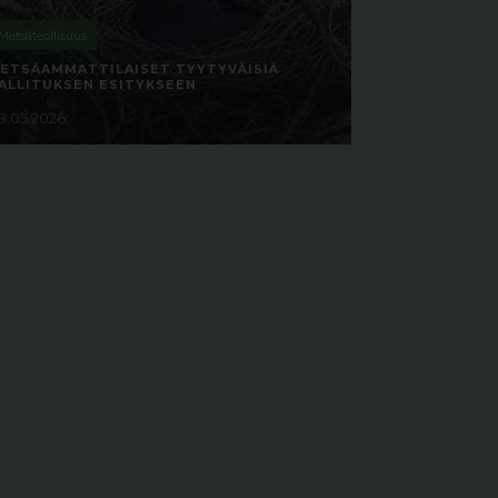
Metsäteollisuus
ETSÄAMMATTILAISET TYYTYVÄISIÄ
ALLITUKSEN ESITYKSEEN
8.05.2026