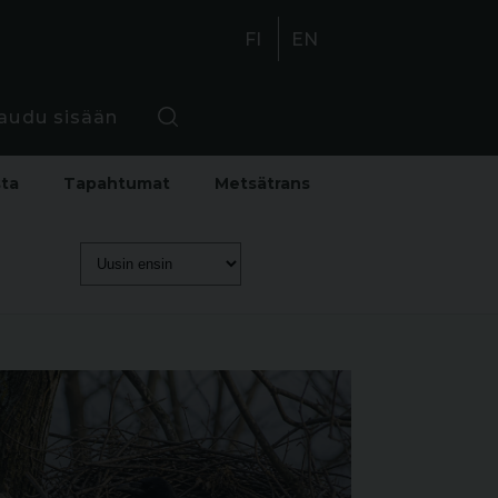
FI
EN
jaudu sisään
sta
Tapahtumat
Metsätrans