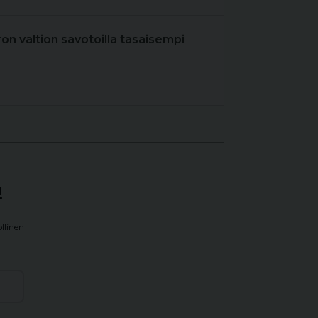
iron valtion savotoilla tasaisempi
!
llinen