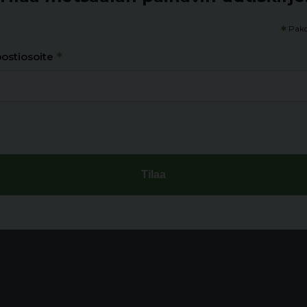
*
Pako
*
ostiosoite