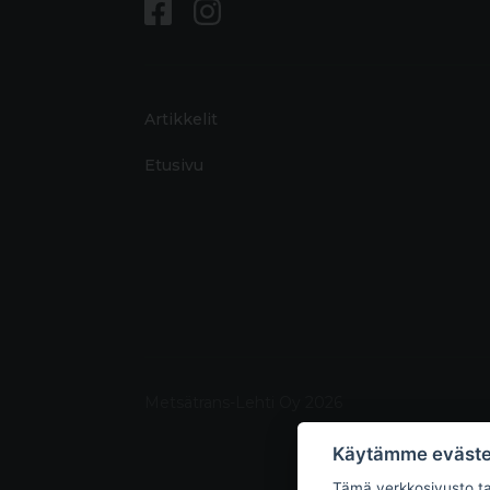
Artikkelit
Etusivu
Metsätrans-Lehti Oy 2026
Käytämme eväste
Tämä verkkosivusto tal