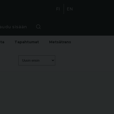
FI
EN
jaudu sisään
sta
Tapahtumat
Metsätrans