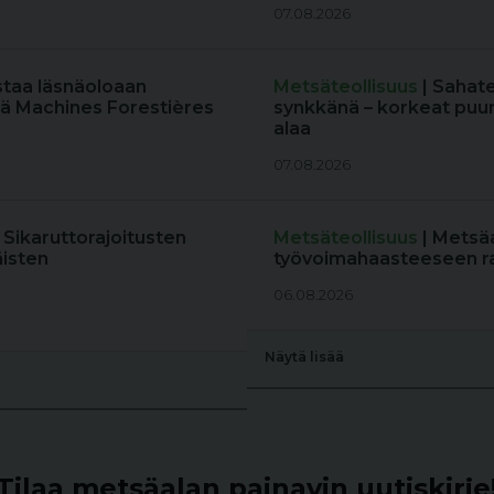
07.08.2026
staa läsnäoloaan
Metsäteollisuus
| Sahat
ä Machines Forestières
synkkänä – korkeat puun
alaa
07.08.2026
: Sikaruttorajoitusten
Metsäteollisuus
| Metsä
äisten
työvoimahaasteeseen r
06.08.2026
Näytä lisää
Tilaa metsäalan painavin uutiskirje