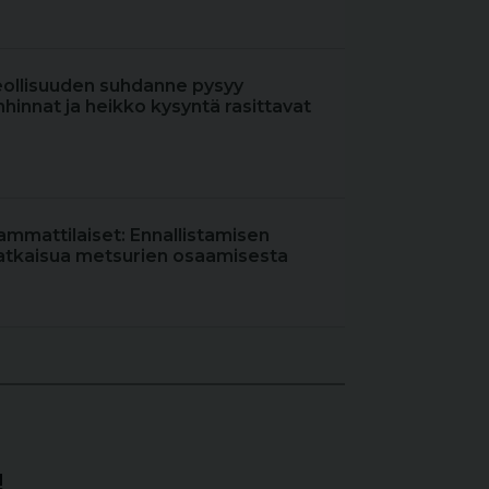
eollisuuden suhdanne pysyy
hinnat ja heikko kysyntä rasittavat
ammattilaiset: Ennallistamisen
atkaisua metsurien osaamisesta
!