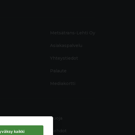
Metsätrans-Lehti Oy
Asiakaspalvelu
Yhteystiedot
Palaute
Mediakortti
Tietosuoja
Käyttöehdot
väksy kaikki