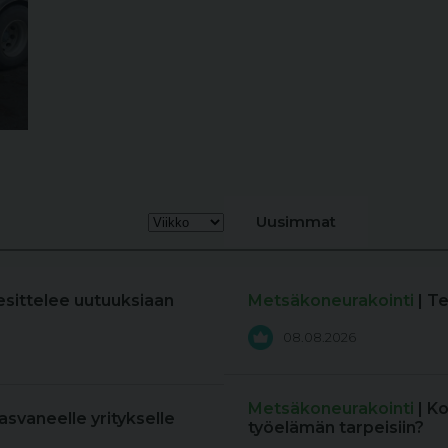
Uusimmat
esittelee uutuuksiaan
Metsäkoneurakointi
| T
08.08.2026
Metsäkoneurakointi
| K
kasvaneelle yritykselle
työelämän tarpeisiin?