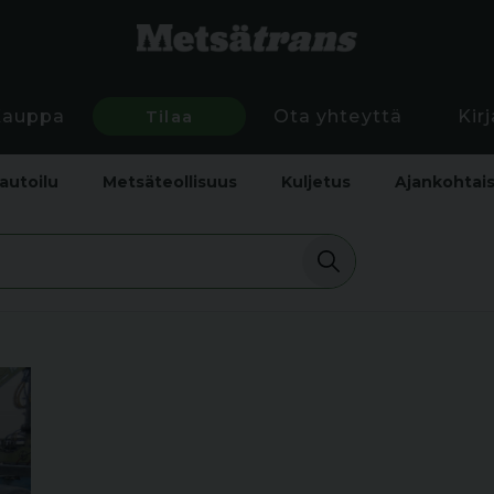
Kauppa
Tilaa
Ota yhteyttä
Kir
autoilu
Metsäteollisuus
Kuljetus
Ajankohtai