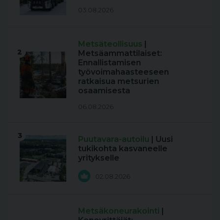
03.08.2026
Metsäteollisuus
|
2
Metsäammattilaiset:
Ennallistamisen
työvoimahaasteeseen
ratkaisua metsurien
osaamisesta
06.08.2026
3
Puutavara-autoilu
| Uusi
tukikohta kasvaneelle
yritykselle
02.08.2026
Metsäkoneurakointi
|