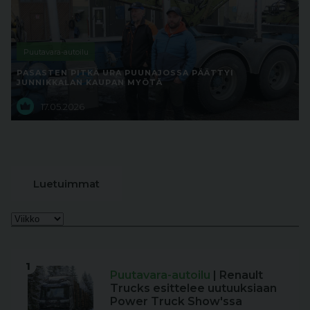
Puutavara-autoilu
PASASTEN PITKÄ URA PUUNAJOSSA PÄÄTTYI
JUNNIKKALAN KAUPAN MYÖTÄ
17.05.2026
Luetuimmat
1
Puutavara-autoilu
| Renault
Trucks esittelee uutuuksiaan
Power Truck Show'ssa