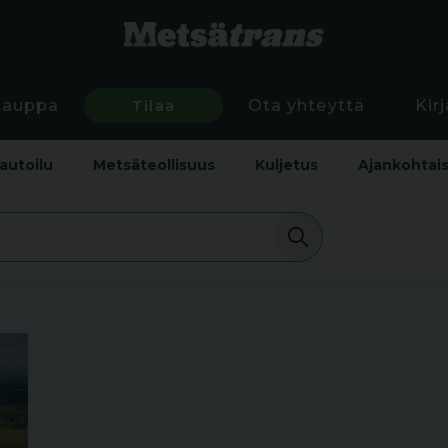
Kauppa
Tilaa
Ota yhteyttä
Kir
autoilu
Metsäteollisuus
Kuljetus
Ajankohtai