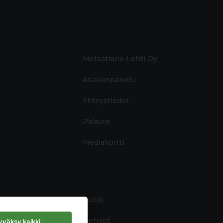
Metsätrans-Lehti Oy
Asiakaspalvelu
Yhteystiedot
Palaute
Mediakortti
Tietosuoja
Käyttöehdot
väksy kaikki