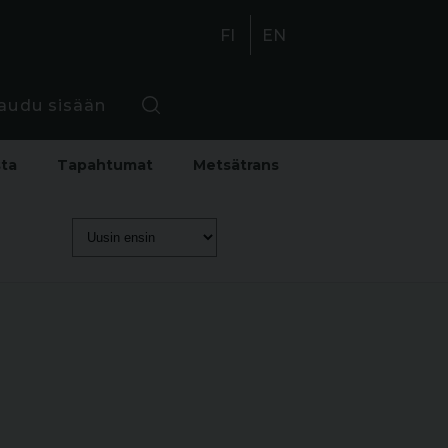
FI
EN
jaudu sisään
sta
Tapahtumat
Metsätrans