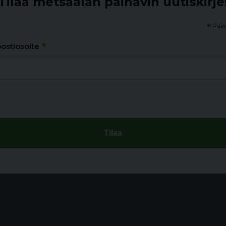
Tilaa metsäalan painavin uutiskirje
*
Pako
*
ostiosoite