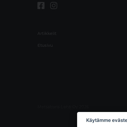
Artikkelit
Etusivu
Metsätrans-Lehti Oy 2026
Käytämme eväste