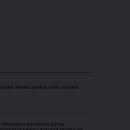
olumni: Miten opetus voisi vastata
eollisuuden suhdanne pysyy
hinnat ja heikko kysyntä rasittavat