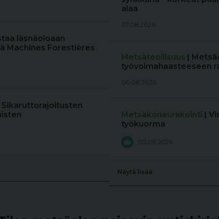
alaa
07.08.2026
staa läsnäoloaan
ä Machines Forestières
Metsäteollisuus
| Metsä
työvoimahaasteeseen r
06.08.2026
: Sikaruttorajoitusten
äisten
Metsäkoneurakointi
| V
työkuorma
05.08.2026
Näytä lisää