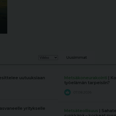
Uusimmat
esittelee uutuuksiaan
Metsäkoneurakointi
| K
työelämän tarpeisiin?
07.08.2026
kasvaneelle yritykselle
Metsäteollisuus
| Sahat
synkkänä – korkeat puun