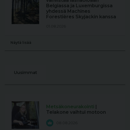
vahvistaa läsnäoloaan
Belgiassa ja Luxemburgissa
yhdessä Machines
Forestières Skyjackin kanssa
01.08.2026
Näytä lisää
Uusimmat
Metsäkoneurakointi
|
Telakone vaihtui motoon
08.08.2026