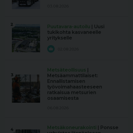
03.08.2026
2
Puutavara-autoilu
| Uusi
tukikohta kasvaneelle
yritykselle
02.08.2026
Metsäteollisuus
|
3
Metsäammattilaiset:
Ennallistamisen
työvoimahaasteeseen
ratkaisua metsurien
osaamisesta
06.08.2026
Metsäkoneurakointi
| Ponsse
4