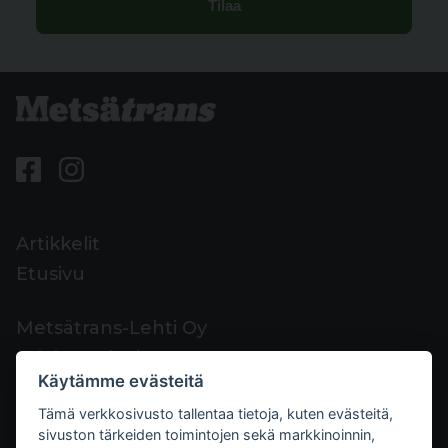
Artikkelit
Etusivu
Metsätrans-Lehti Oy
Asiakaspalvelu
Käytämme evästeitä
Yhteystiedot
Tämä verkkosivusto tallentaa tietoja, kuten evästeitä,
Palaute
sivuston tärkeiden toimintojen sekä markkinoinnin,
Mediakortti