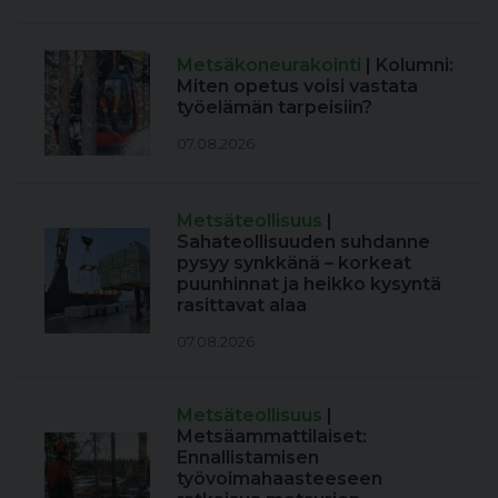
Metsäkoneurakointi
| Kolumni:
Miten opetus voisi vastata
työelämän tarpeisiin?
07.08.2026
Metsäteollisuus
|
Sahateollisuuden suhdanne
pysyy synkkänä – korkeat
puunhinnat ja heikko kysyntä
rasittavat alaa
07.08.2026
Metsäteollisuus
|
Metsäammattilaiset:
Ennallistamisen
työvoimahaasteeseen