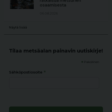
ratkaisua metsurien
osaamisesta
06.08.2026
Näytä lisää
Tilaa metsäalan painavin uutiskirje!
*
Pakollinen
*
Sähköpostiosoite