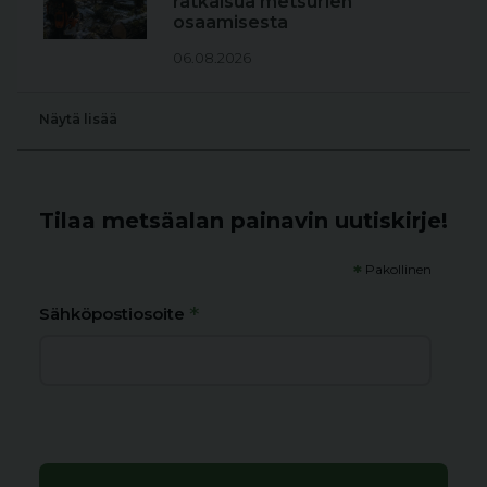
ratkaisua metsurien
osaamisesta
06.08.2026
Näytä lisää
Tilaa metsäalan painavin uutiskirje!
*
Pakollinen
*
Sähköpostiosoite