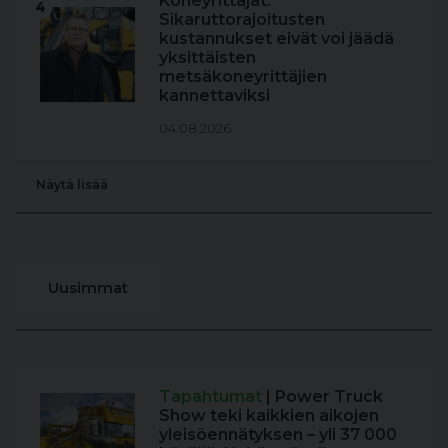
Koneyrittäjät:
4
Sikaruttorajoitusten
kustannukset eivät voi jäädä
yksittäisten
metsäkoneyrittäjien
kannettaviksi
04.08.2026
Näytä lisää
Uusimmat
Tapahtumat
| Power Truck
Show teki kaikkien aikojen
yleisöennätyksen – yli 37 000