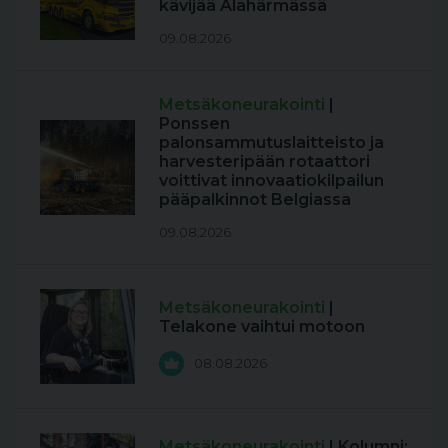
kävijää Alahärmässä
09.08.2026
Metsäkoneurakointi
|
Ponssen
palonsammutuslaitteisto ja
harvesteripään rotaattori
voittivat innovaatiokilpailun
pääpalkinnot Belgiassa
09.08.2026
Metsäkoneurakointi
|
Telakone vaihtui motoon
08.08.2026
Metsäkoneurakointi
| Kolumni: