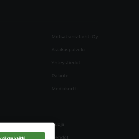
Metsätrans-Lehti Oy
Asiakaspalvelu
Yhteystiedot
Palaute
Mediakortti
Tietosuoja
Käyttöehdot
väksy kaikki