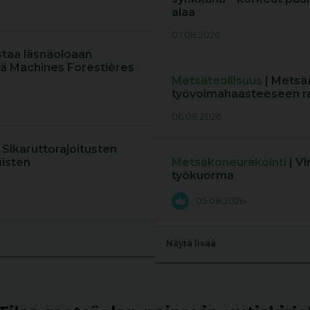
alaa
07.08.2026
staa läsnäoloaan
ä Machines Forestières
Metsäteollisuus
| Metsä
työvoimahaasteeseen r
06.08.2026
: Sikaruttorajoitusten
äisten
Metsäkoneurakointi
| V
työkuorma
05.08.2026
Näytä lisää