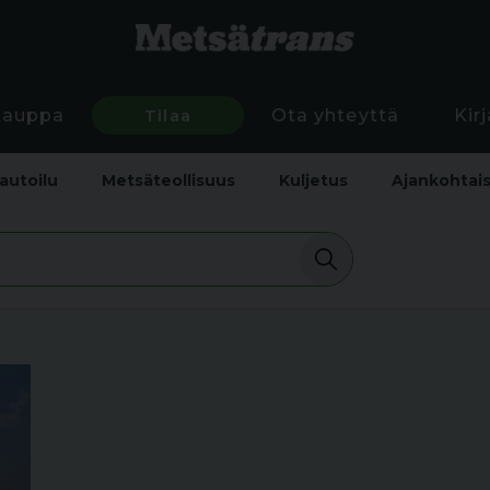
Kauppa
Tilaa
Ota yhteyttä
Kir
autoilu
Metsäteollisuus
Kuljetus
Ajankohtai