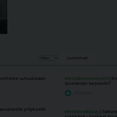
Uusimmat
esittelee uutuuksiaan
Metsäkoneurakointi
| K
työelämän tarpeisiin?
07.08.2026
kasvaneelle yritykselle
Metsäteollisuus
| Sahat
synkkänä – korkeat puun