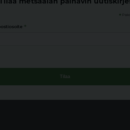
Tilaa metsäalan painavin uutiskirje
*
Pako
*
ostiosoite