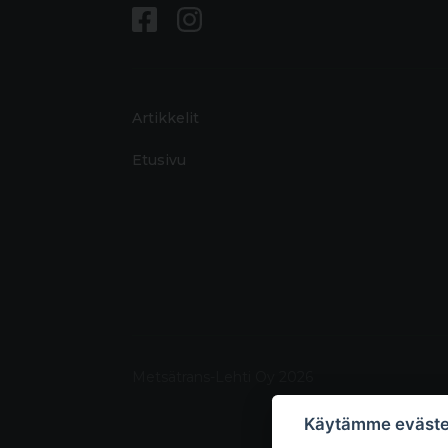
Artikkelit
Etusivu
Metsätrans-Lehti Oy 2026
Käytämme eväste