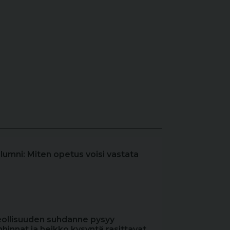
olumni: Miten opetus voisi vastata
eollisuuden suhdanne pysyy
hinnat ja heikko kysyntä rasittavat