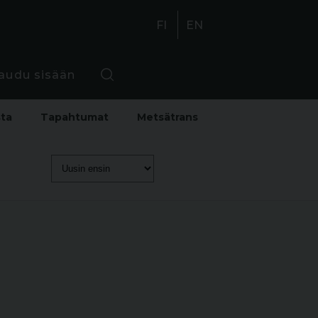
FI
EN
jaudu sisään
sta
Tapahtumat
Metsätrans