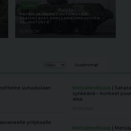
Kuljetus
PATRIA JA VALMET AUTOMOTIVE
LAAJENTAVAT PANSSARIAJONEUVOJEN
VALMISTUSTA
16.06.2026
Uusimmat
esittelee uutuuksiaan
Metsäteollisuus
| Sahat
synkkänä – korkeat puun
alaa
07.08.2026
kasvaneelle yritykselle
Metsäteollisuus
| Metsä