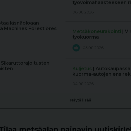
työvoimahaasteeseen r
06.08.2026
staa läsnäoloaan
ä Machines Forestières
Metsäkoneurakointi
| V
työkuorma
05.08.2026
: Sikaruttorajoitusten
äisten
Kuljetus
| Autokaupassa
kuorma-autojen ensireki
04.08.2026
Näytä lisää
Tilaa metsäalan painavin uutiskirje