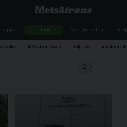
Kauppa
Tilaa
Ota yhteyttä
Kir
autoilu
Metsäteollisuus
Kuljetus
Ajankohtai