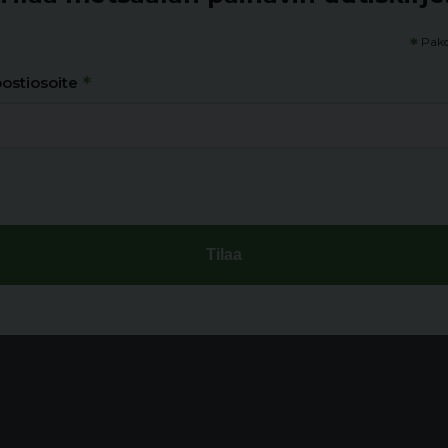
*
Pako
*
ostiosoite