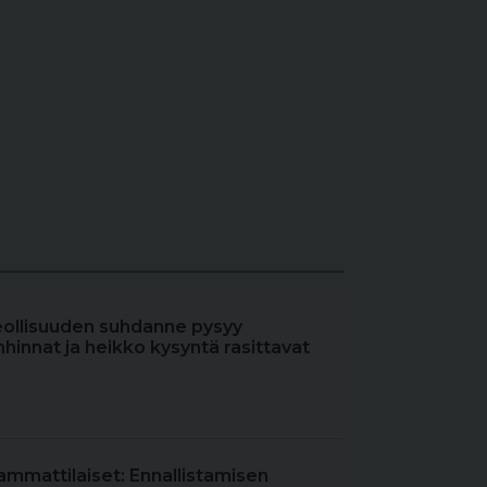
eollisuuden suhdanne pysyy
hinnat ja heikko kysyntä rasittavat
ammattilaiset: Ennallistamisen