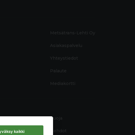
Metsätrans-Lehti Oy
Asiakaspalvelu
Yhteystiedot
Palaute
Mediakortti
Tietosuoja
Käyttöehdot
väksy kaikki