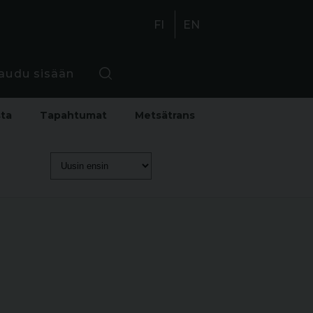
FI
EN
jaudu sisään
sta
Tapahtumat
Metsätrans