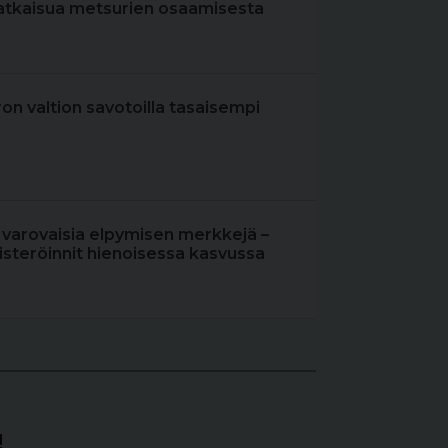
atkaisua metsurien osaamisesta
iron valtion savotoilla tasaisempi
 varovaisia elpymisen merkkejä –
steröinnit hienoisessa kasvussa
!