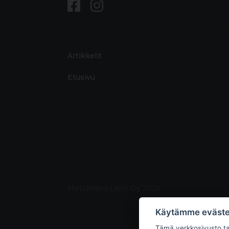
Artikkelit
Etusivu
Metsätrans-Lehti Oy 2026
Käytämme eväste
Tämä verkkosivusto tal