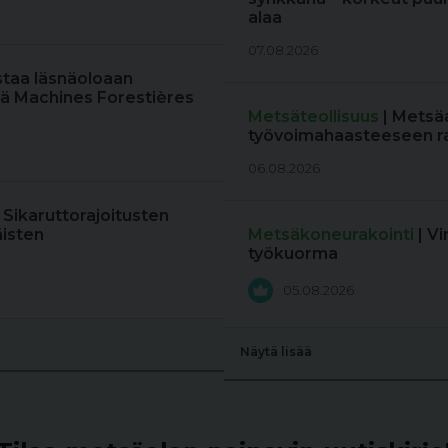
alaa
07.08.2026
staa läsnäoloaan
ä Machines Forestières
Metsäteollisuus
| Metsä
työvoimahaasteeseen r
06.08.2026
: Sikaruttorajoitusten
äisten
Metsäkoneurakointi
| V
työkuorma
05.08.2026
Näytä lisää