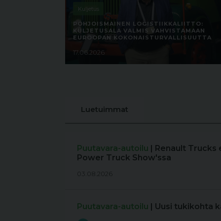
Kuljetus
POHJOISMAINEN LOGISTIIKKALIITTO:
KULJETUSALA VALMIS VAHVISTAMAAN
EUROOPAN KOKONAISTURVALLISUUTTA
17.06.2026
Luetuimmat
Puutavara-autoilu
| Renault Trucks 
Power Truck Show'ssa
03.08.2026
Puutavara-autoilu
| Uusi tukikohta 