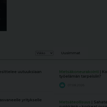
Uusimmat
esittelee uutuuksiaan
Metsäkoneurakointi
| K
työelämän tarpeisiin?
07.08.2026
kasvaneelle yritykselle
Metsäteollisuus
| Sahat
synkkänä – korkeat puun