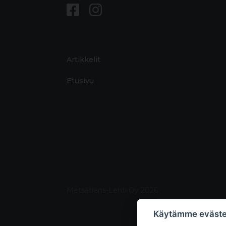
Artikkelit
Etusivu
Metsätrans-Lehti Oy 2026
Käytämme eväste