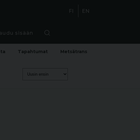
FI
EN
jaudu sisään
sta
Tapahtumat
Metsätrans