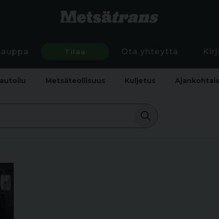
Kauppa
Tilaa
Ota yhteyttä
Kir
autoilu
Metsäteollisuus
Kuljetus
Ajankohtai