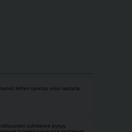
olumni: Miten opetus voisi vastata
eollisuuden suhdanne pysyy
hinnat ja heikko kysyntä rasittavat