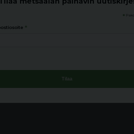
Tilaa metsäalan painavin uutiskirje
*
Pako
*
ostiosoite