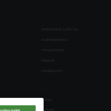
Metsätrans-Lehti Oy
Asiakaspalvelu
Yhteystiedot
Palaute
Mediakortti
Tietosuoja
Käyttöehdot
väksy kaikki