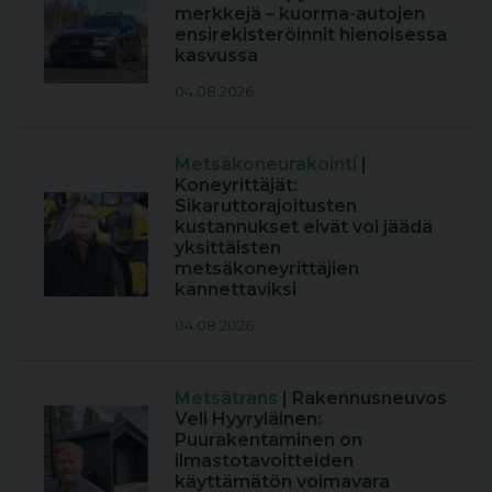
merkkejä – kuorma-autojen
ensirekisteröinnit hienoisessa
kasvussa
04.08.2026
Metsäkoneurakointi
|
Koneyrittäjät:
Sikaruttorajoitusten
kustannukset eivät voi jäädä
yksittäisten
metsäkoneyrittäjien
kannettaviksi
04.08.2026
Metsätrans
| Rakennusneuvos
Veli Hyyryläinen:
Puurakentaminen on
ilmastotavoitteiden
käyttämätön voimavara