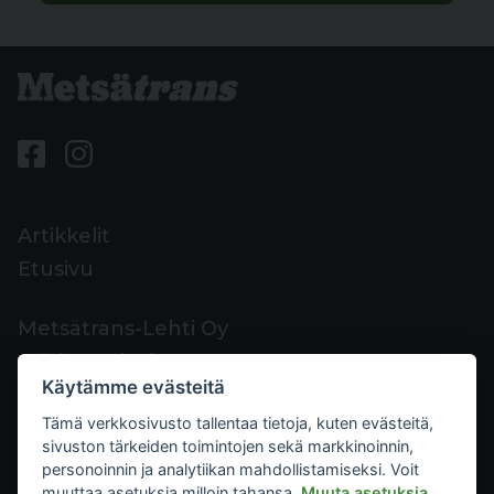
Artikkelit
Etusivu
Metsätrans-Lehti Oy
Asiakaspalvelu
Käytämme evästeitä
Yhteystiedot
Tämä verkkosivusto tallentaa tietoja, kuten evästeitä,
Palaute
sivuston tärkeiden toimintojen sekä markkinoinnin,
Mediakortti
personoinnin ja analytiikan mahdollistamiseksi. Voit
muuttaa asetuksia milloin tahansa.
Muuta asetuksia