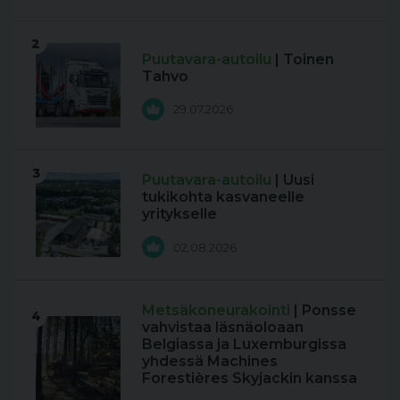
2
Puutavara-autoilu
| Toinen
Tahvo
29.07.2026
3
Puutavara-autoilu
| Uusi
tukikohta kasvaneelle
yritykselle
02.08.2026
Metsäkoneurakointi
| Ponsse
4
vahvistaa läsnäoloaan
Belgiassa ja Luxemburgissa
yhdessä Machines
Forestières Skyjackin kanssa