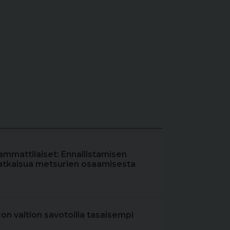
ammattilaiset: Ennallistamisen
atkaisua metsurien osaamisesta
iron valtion savotoilla tasaisempi