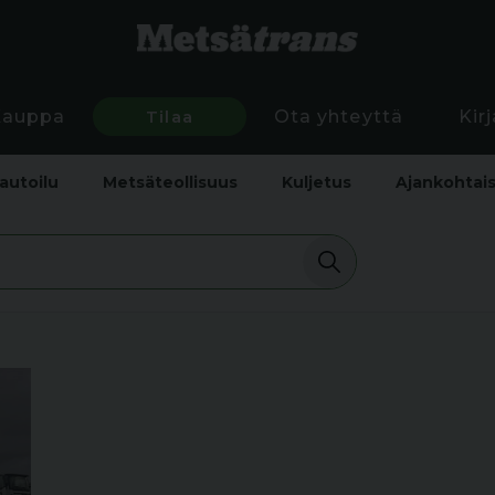
Kauppa
Tilaa
Ota yhteyttä
Kir
autoilu
Metsäteollisuus
Kuljetus
Ajankohtai