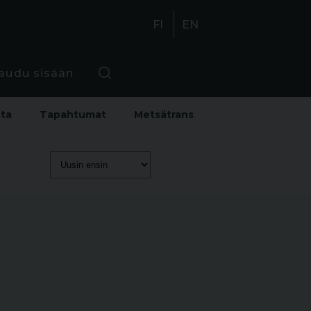
FI
EN
jaudu sisään
sta
Tapahtumat
Metsätrans