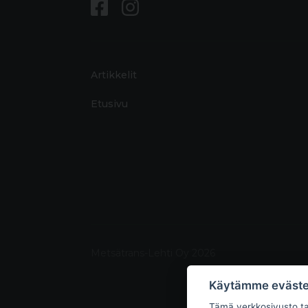
Artikkelit
Etusivu
Metsätrans-Lehti Oy 2026
Käytämme eväste
Tämä verkkosivusto tal