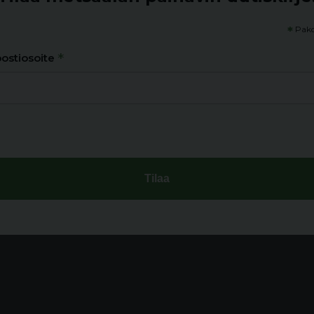
*
Pako
*
ostiosoite