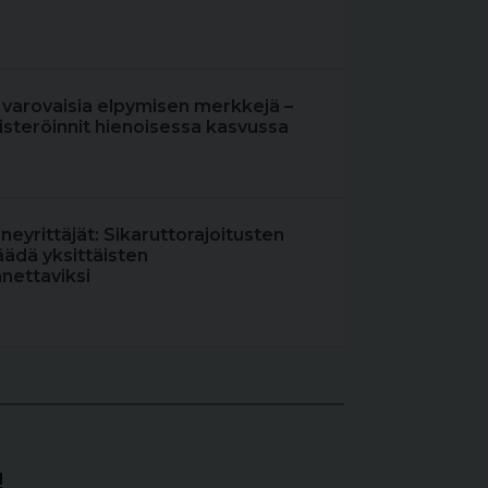
 varovaisia elpymisen merkkejä –
steröinnit hienoisessa kasvussa
oneyrittäjät: Sikaruttorajoitusten
äädä yksittäisten
nettaviksi
!