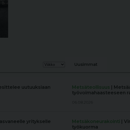
Uusimmat
esittelee uutuuksiaan
Metsäteollisuus
| Metsä
työvoimahaasteeseen r
06.08.2026
kasvaneelle yritykselle
Metsäkoneurakointi
| V
työkuorma