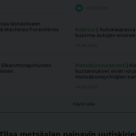
05.08.2026
staa läsnäoloaan
ä Machines Forestières
Kuljetus
| Autokaupassa
kuorma-autojen ensireki
04.08.2026
: Sikaruttorajoitusten
Metsäkoneurakointi
| K
äisten
kustannukset eivät voi j
metsäkoneyrittäjien kan
04.08.2026
Näytä lisää
Tilaa metsäalan painavin uutiskirje