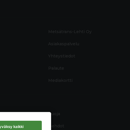
Metsätrans-Lehti Oy
Asiakaspalvelu
Yhteystiedot
Palaute
Mediakortti
Tietosuoja
Käyttöehdot
väksy kaikki