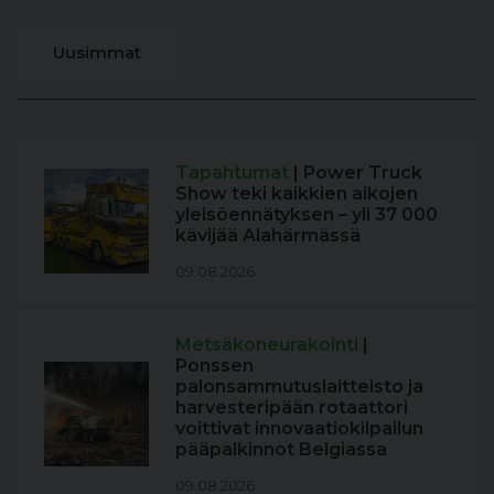
Uusimmat
Tapahtumat
| Power Truck
Show teki kaikkien aikojen
yleisöennätyksen – yli 37 000
kävijää Alahärmässä
09.08.2026
Metsäkoneurakointi
|
Ponssen
palonsammutuslaitteisto ja
harvesteripään rotaattori
voittivat innovaatiokilpailun
pääpalkinnot Belgiassa
09.08.2026