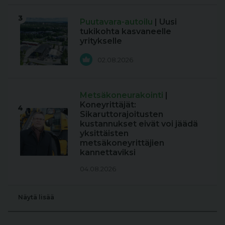
3
Puutavara-autoilu
| Uusi
tukikohta kasvaneelle
yritykselle
02.08.2026
Metsäkoneurakointi
|
Koneyrittäjät:
4
Sikaruttorajoitusten
kustannukset eivät voi jäädä
yksittäisten
metsäkoneyrittäjien
kannettaviksi
04.08.2026
Näytä lisää