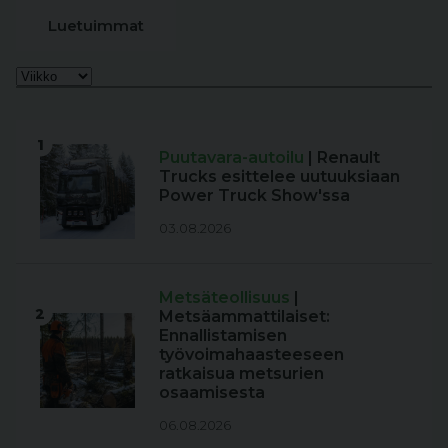
Luetuimmat
1
Puutavara-autoilu
| Renault
Trucks esittelee uutuuksiaan
Power Truck Show'ssa
03.08.2026
Metsäteollisuus
|
2
Metsäammattilaiset:
Ennallistamisen
työvoimahaasteeseen
ratkaisua metsurien
osaamisesta
06.08.2026