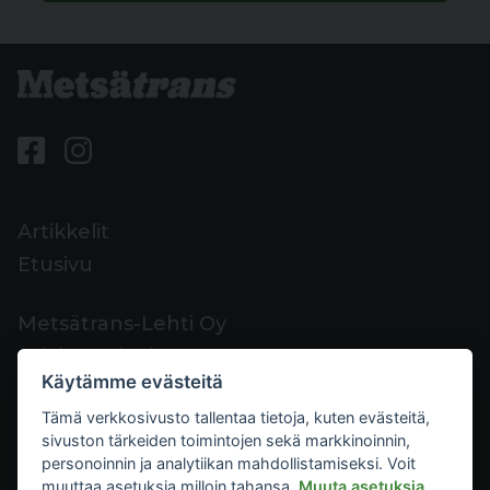
Artikkelit
Etusivu
Metsätrans-Lehti Oy
Asiakaspalvelu
Käytämme evästeitä
Yhteystiedot
Tämä verkkosivusto tallentaa tietoja, kuten evästeitä,
Palaute
sivuston tärkeiden toimintojen sekä markkinoinnin,
Mediakortti
personoinnin ja analytiikan mahdollistamiseksi. Voit
muuttaa asetuksia milloin tahansa.
Muuta asetuksia