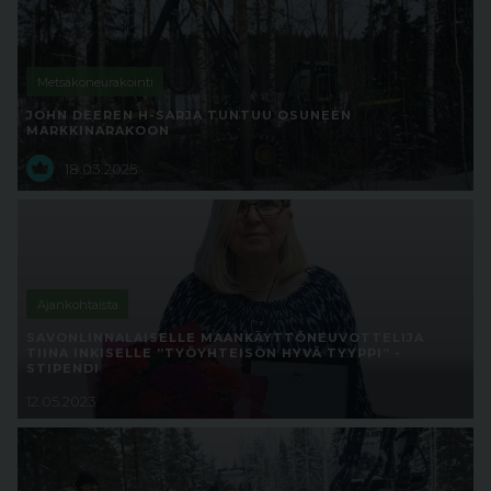
Metsäkoneurakointi
JOHN DEEREN H-SARJA TUNTUU OSUNEEN
MARKKINARAKOON
18.03.2025
Ajankohtaista
SAVONLINNALAISELLE MAANKÄYTTÖNEUVOTTELIJA
TIINA INKISELLE ”TYÖYHTEISÖN HYVÄ TYYPPI” -
STIPENDI
12.05.2023