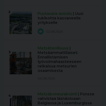
2
Puutavara-autoilu
| Uusi
tukikohta kasvaneelle
yritykselle
02.08.2026
Metsäteollisuus
|
3
Metsäammattilaiset:
Ennallistamisen
työvoimahaasteeseen
ratkaisua metsurien
osaamisesta
06.08.2026
Metsäkoneurakointi
| Ponsse
4
vahvistaa läsnäoloaan
Belgiassa ja Luxemburgissa