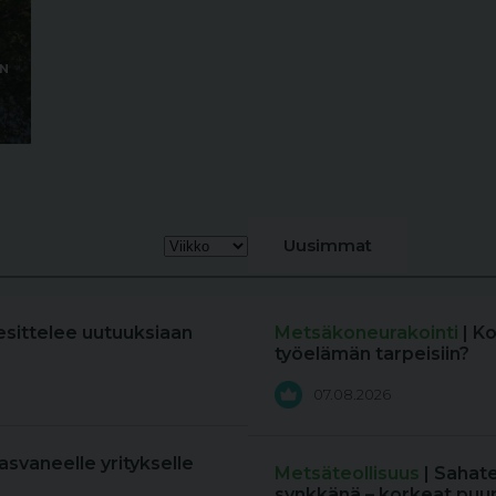
AN
Uusimmat
esittelee uutuuksiaan
Metsäkoneurakointi
| K
työelämän tarpeisiin?
07.08.2026
kasvaneelle yritykselle
Metsäteollisuus
| Sahat
synkkänä – korkeat puun