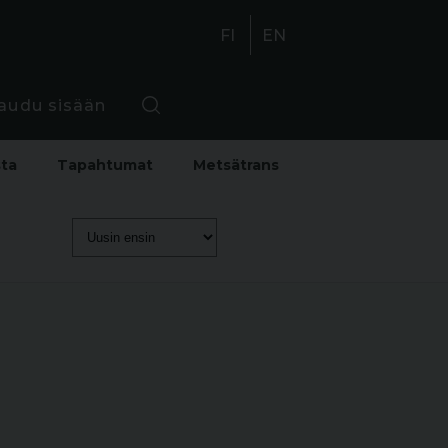
FI
EN
jaudu sisään
sta
Tapahtumat
Metsätrans