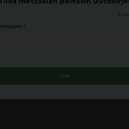
Tilaa metsäalan painavin uutiskirje
*
Pako
*
ostiosoite