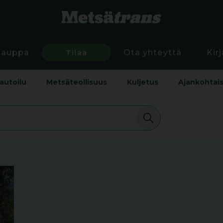
Kauppa
Tilaa
Ota yhteyttä
Kir
autoilu
Metsäteollisuus
Kuljetus
Ajankohtai