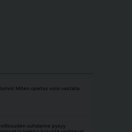
olumni: Miten opetus voisi vastata
eollisuuden suhdanne pysyy
hinnat ja heikko kysyntä rasittavat