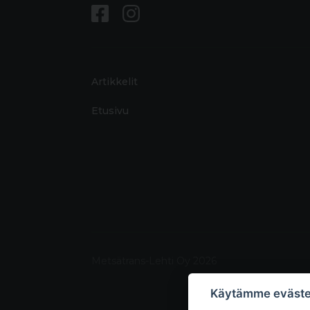
Artikkelit
Etusivu
Metsätrans-Lehti Oy 2026
Käytämme eväste