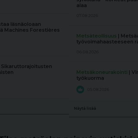
alaa
07.08.2026
staa läsnäoloaan
ä Machines Forestières
Metsäteollisuus
| Metsä
työvoimahaasteeseen r
06.08.2026
: Sikaruttorajoitusten
äisten
Metsäkoneurakointi
| V
työkuorma
05.08.2026
Näytä lisää