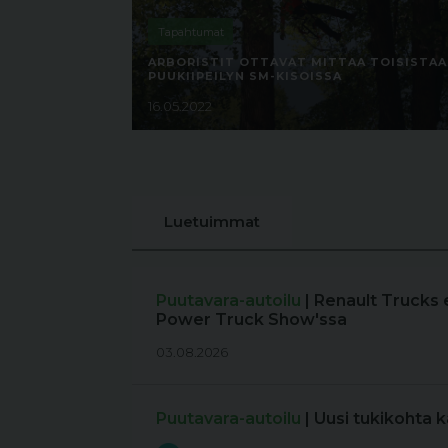
Tapahtumat
ARBORISTIT OTTAVAT MITTAA TOISISTA
PUUKIIPEILYN SM-KISOISSA
16.05.2022
Luetuimmat
Puutavara-autoilu
| Renault Trucks 
Power Truck Show'ssa
03.08.2026
Puutavara-autoilu
| Uusi tukikohta 