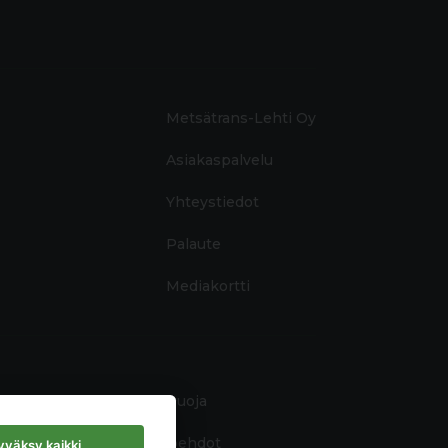
Metsätrans-Lehti Oy
Asiakaspalvelu
Yhteystiedot
Palaute
Mediakortti
Tietosuoja
Käyttöehdot
väksy kaikki