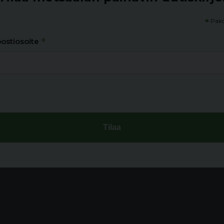
*
Pako
*
ostiosoite