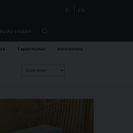
FI
EN
jaudu sisään
sta
Tapahtumat
Metsätrans