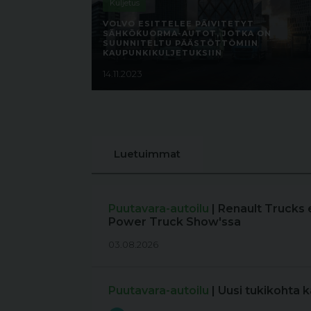
Kuljetus
VOLVO ESITTELEE PÄIVITETYT
SÄHKÖKUORMA-AUTOT, JOTKA ON
SUUNNITELTU PÄÄSTÖTTÖMIIN
KAUPUNKIKULJETUKSIIN
14.11.2023
Luetuimmat
Puutavara-autoilu
| Renault Trucks 
Power Truck Show'ssa
03.08.2026
Puutavara-autoilu
| Uusi tukikohta 