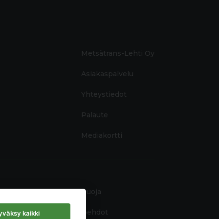
Metsätrans-Lehti Oy
Asiakaspalvelu
Yhteystiedot
Palaute
Mediakortti
Tietosuoja
Käyttöehdot
väksy kaikki