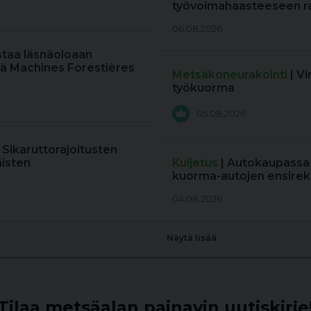
työvoimahaasteeseen r
06.08.2026
staa läsnäoloaan
ä Machines Forestières
Metsäkoneurakointi
| V
työkuorma
05.08.2026
: Sikaruttorajoitusten
äisten
Kuljetus
| Autokaupassa
kuorma-autojen ensireki
04.08.2026
Näytä lisää
Tilaa metsäalan painavin uutiskirje