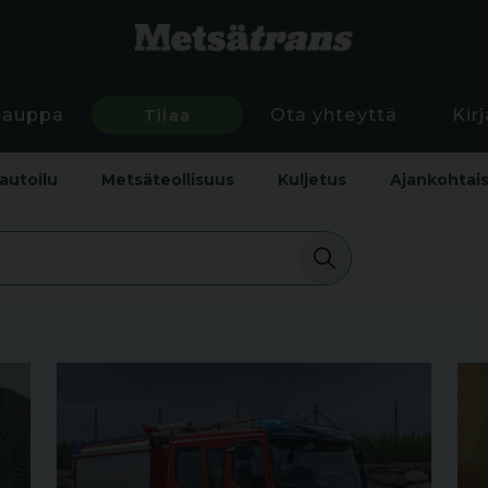
Kauppa
Tilaa
Ota yhteyttä
Kir
autoilu
Metsäteollisuus
Kuljetus
Ajankohtai