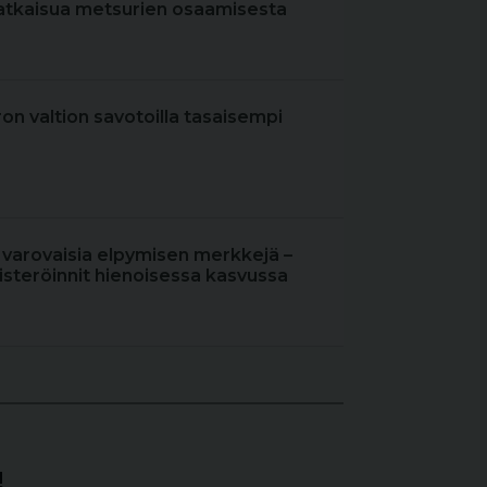
atkaisua metsurien osaamisesta
iron valtion savotoilla tasaisempi
 varovaisia elpymisen merkkejä –
steröinnit hienoisessa kasvussa
!