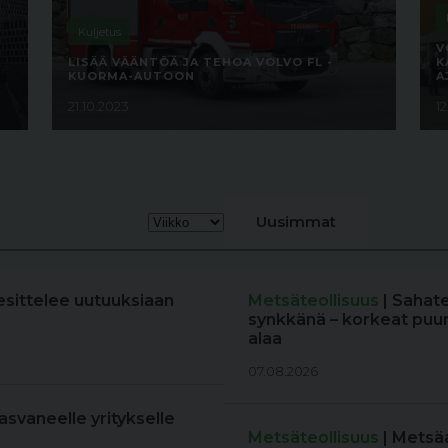
Kuljetus
V
LISÄÄ VÄÄNTÖÄ JA TEHOA VOLVO FL -
K
KUORMA-AUTOON
A
21.10.2023
1
Uusimmat
esittelee uutuuksiaan
Metsäteollisuus
| Sahat
synkkänä – korkeat puun
alaa
07.08.2026
kasvaneelle yritykselle
Metsäteollisuus
| Metsä