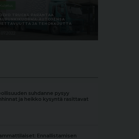
Kuljetus
OLVO TRUCKS PARANTAA
AUPUNKIKUORMA-AUTOJENSA
JETTAVUUTTA JA TEHOKKUUTTA
2.07.2022
eollisuuden suhdanne pysyy
hinnat ja heikko kysyntä rasittavat
ammattilaiset: Ennallistamisen