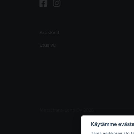
Artikkelit
Etusivu
Metsätrans-Lehti Oy 2026
Käytämme eväste
Tämä verkkosivusto tal