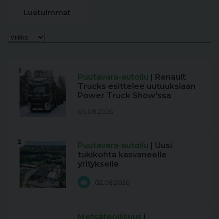
Luetuimmat
1
Puutavara-autoilu
| Renault
Trucks esittelee uutuuksiaan
Power Truck Show'ssa
03.08.2026
2
Puutavara-autoilu
| Uusi
tukikohta kasvaneelle
yritykselle
02.08.2026
Metsäteollisuus
|