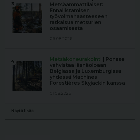
3
Metsäammattilaiset:
Ennallistamisen
työvoimahaasteeseen
ratkaisua metsurien
osaamisesta
06.08.2026
Metsäkoneurakointi
| Ponsse
4
vahvistaa läsnäoloaan
Belgiassa ja Luxemburgissa
yhdessä Machines
Forestières Skyjackin kanssa
01.08.2026
Näytä lisää