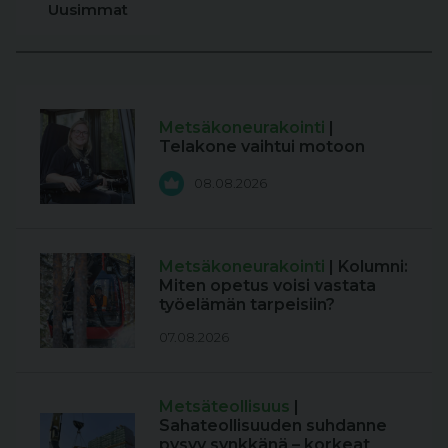
Uusimmat
Metsäkoneurakointi
|
Telakone vaihtui motoon
08.08.2026
Metsäkoneurakointi
| Kolumni:
Miten opetus voisi vastata
työelämän tarpeisiin?
07.08.2026
Metsäteollisuus
|
Sahateollisuuden suhdanne
pysyy synkkänä – korkeat