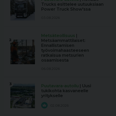
Trucks esittelee uutuuksiaan
Power Truck Show'ssa
03.08.2026
Metsäteollisuus
|
2
Metsäammattilaiset:
Ennallistamisen
työvoimahaasteeseen
ratkaisua metsurien
osaamisesta
06.08.2026
3
Puutavara-autoilu
| Uusi
tukikohta kasvaneelle
yritykselle
02.08.2026