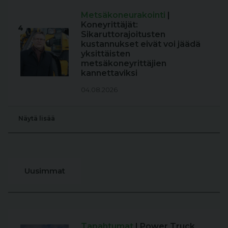
Metsäkoneurakointi
|
Koneyrittäjät:
4
Sikaruttorajoitusten
kustannukset eivät voi jäädä
yksittäisten
metsäkoneyrittäjien
kannettaviksi
04.08.2026
Näytä lisää
Uusimmat
Tapahtumat
| Power Truck