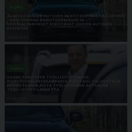
Kuljetus
ALAKULO UUSIEN AUTOJEN REKISTERÖINNEISSÄ JATKUU
– ENSI VUONNA ROMUTUSPALKKIO JA
VERONALENNUKSET PIRISTÄVÄT UUSIEN AUTOJEN
KYSYNTÄÄ
28.08.2025
Kuljetus
SUOMI TARVITSEE TYÖLLISYYSTEKOJA:
ROMUTUSPALKKIOKAMPANJA PIRISTÄISI TALOUTTA JA
50 000 SUOMALAISTA TYÖLLISTÄVÄN AUTOALAN
TYÖLLISYYSTILANNETTA
21.08.2025