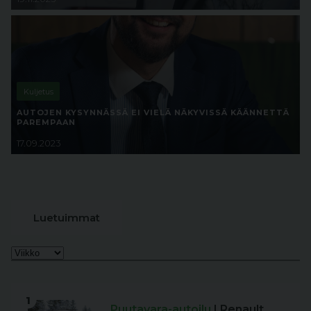
Kuljetus
AUTOJEN KYSYNNÄSSÄ EI VIELÄ NÄKYVISSÄ KÄÄNNETTÄ
PAREMPAAN
17.09.2023
Luetuimmat
1
Puutavara-autoilu
| Renault