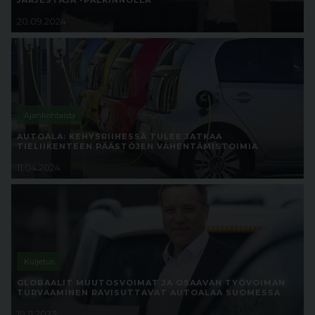
JÄRJESTÄJÄ -PALKINNOLLA
20.09.2024
Ajankohtaista
AUTOALA: KEHYSRIIHESSÄ TULEE JATKAA
TIELIIKENTEEN PÄÄSTÖJEN VÄHENTÄMISTOIMIA
11.04.2024
Kuljetus
GLOBAALIT MUUTOSVOIMAT JA OSAAVAN TYÖVOIMAN
TURVAAMINEN RAVISUTTAVAT AUTOALAA SUOMESSA
19.11.2023