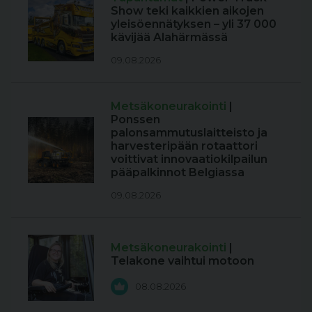
Show teki kaikkien aikojen
yleisöennätyksen – yli 37 000
kävijää Alahärmässä
09.08.2026
Metsäkoneurakointi
|
Ponssen
palonsammutuslaitteisto ja
harvesteripään rotaattori
voittivat innovaatiokilpailun
pääpalkinnot Belgiassa
09.08.2026
Metsäkoneurakointi
|
Telakone vaihtui motoon
08.08.2026