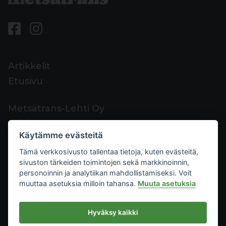
Artikkelit
Etusivu
Metsätrans-Lehti Oy
Asiakaspalvelu
Käytämme evästeitä
Yhteystiedot
Tämä verkkosivusto tallentaa tietoja, kuten evästeitä,
Palaute
sivuston tärkeiden toimintojen sekä markkinoinnin,
Mediakortti
personoinnin ja analytiikan mahdollistamiseksi. Voit
muuttaa asetuksia milloin tahansa.
Muuta asetuksia
Metsätrans-Lehti Oy
Hyväksy kaikki
Tietosuoja
2026