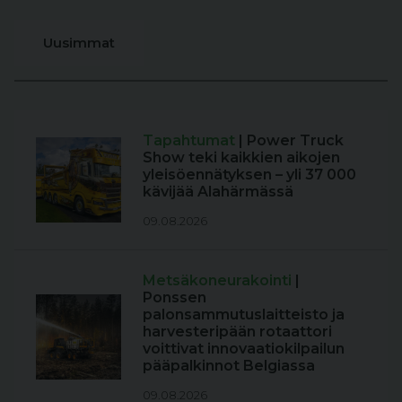
Uusimmat
Tapahtumat
| Power Truck
Show teki kaikkien aikojen
yleisöennätyksen – yli 37 000
kävijää Alahärmässä
09.08.2026
Metsäkoneurakointi
|
Ponssen
palonsammutuslaitteisto ja
harvesteripään rotaattori
voittivat innovaatiokilpailun
pääpalkinnot Belgiassa
09.08.2026