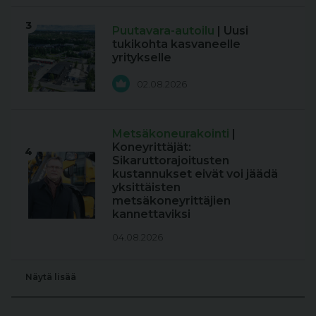
3
Puutavara-autoilu
| Uusi
tukikohta kasvaneelle
yritykselle
02.08.2026
Metsäkoneurakointi
|
Koneyrittäjät:
4
Sikaruttorajoitusten
kustannukset eivät voi jäädä
yksittäisten
metsäkoneyrittäjien
kannettaviksi
04.08.2026
Näytä lisää