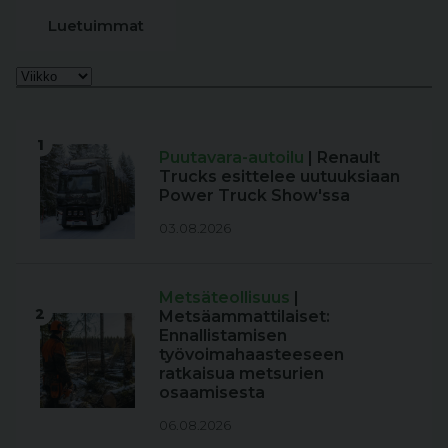
Luetuimmat
1
Puutavara-autoilu
| Renault
Trucks esittelee uutuuksiaan
Power Truck Show'ssa
03.08.2026
Metsäteollisuus
|
2
Metsäammattilaiset:
Ennallistamisen
työvoimahaasteeseen
ratkaisua metsurien
osaamisesta
06.08.2026