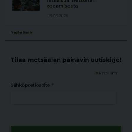
ratkaisua metsurien
osaamisesta
06.08.2026
Näytä lisää
Tilaa metsäalan painavin uutiskirje!
*
Pakollinen
*
Sähköpostiosoite