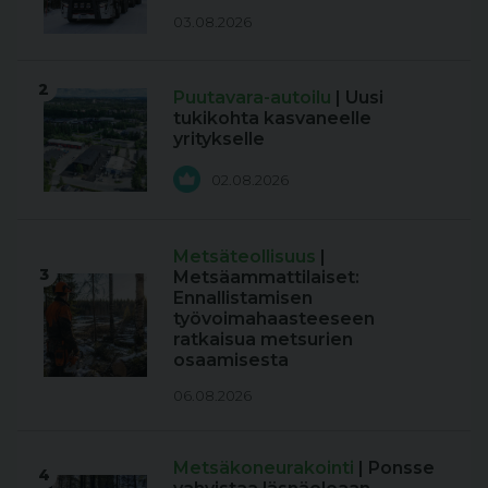
03.08.2026
2
Puutavara-autoilu
| Uusi
tukikohta kasvaneelle
yritykselle
02.08.2026
Metsäteollisuus
|
3
Metsäammattilaiset:
Ennallistamisen
työvoimahaasteeseen
ratkaisua metsurien
osaamisesta
06.08.2026
Metsäkoneurakointi
| Ponsse
4