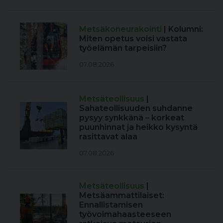
Metsäkoneurakointi
| Kolumni:
Miten opetus voisi vastata
työelämän tarpeisiin?
07.08.2026
Metsäteollisuus
|
Sahateollisuuden suhdanne
pysyy synkkänä – korkeat
puunhinnat ja heikko kysyntä
rasittavat alaa
07.08.2026
Metsäteollisuus
|
Metsäammattilaiset:
Ennallistamisen
työvoimahaasteeseen