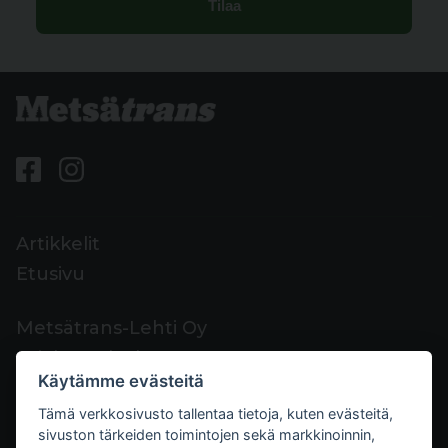
Artikkelit
Etusivu
Metsätrans-Lehti Oy
Asiakaspalvelu
Käytämme evästeitä
Yhteystiedot
Tämä verkkosivusto tallentaa tietoja, kuten evästeitä,
Palaute
sivuston tärkeiden toimintojen sekä markkinoinnin,
Mediakortti