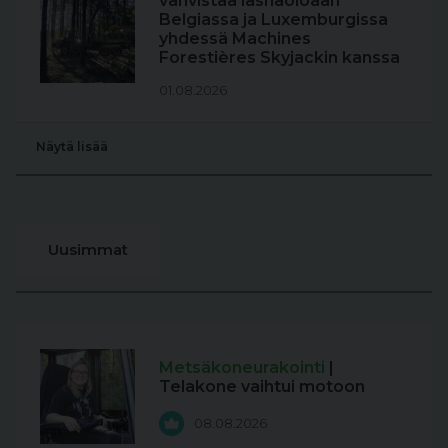
vahvistaa läsnäoloaan
Belgiassa ja Luxemburgissa
yhdessä Machines
Forestières Skyjackin kanssa
01.08.2026
Näytä lisää
Uusimmat
Metsäkoneurakointi
|
Telakone vaihtui motoon
08.08.2026