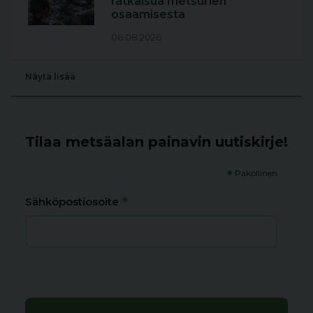
ratkaisua metsurien
osaamisesta
06.08.2026
Näytä lisää
Tilaa metsäalan painavin uutiskirje!
*
Pakollinen
*
Sähköpostiosoite