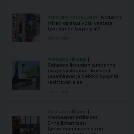
Metsäkoneurakointi
| Kolumni:
Miten opetus voisi vastata
työelämän tarpeisiin?
07.08.2026
Metsäteollisuus
|
Sahateollisuuden suhdanne
pysyy synkkänä – korkeat
puunhinnat ja heikko kysyntä
rasittavat alaa
07.08.2026
Metsäteollisuus
|
Metsäammattilaiset:
Ennallistamisen
työvoimahaasteeseen