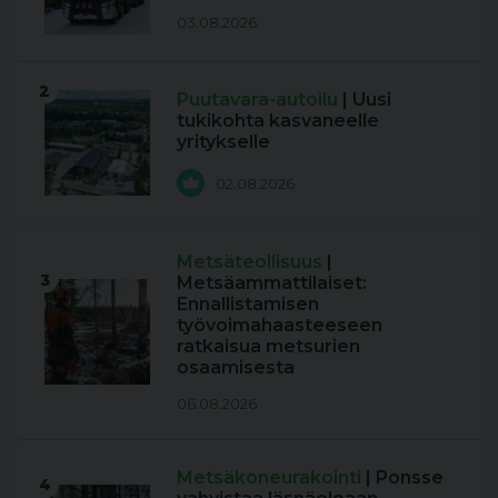
03.08.2026
2
Puutavara-autoilu
| Uusi
tukikohta kasvaneelle
yritykselle
02.08.2026
Metsäteollisuus
|
3
Metsäammattilaiset:
Ennallistamisen
työvoimahaasteeseen
ratkaisua metsurien
osaamisesta
06.08.2026
Metsäkoneurakointi
| Ponsse
4