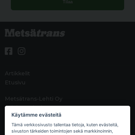
Artikkelit
Etusivu
Metsätrans-Lehti Oy
Asiakaspalvelu
Käytämme evästeitä
Yhteystiedot
Tämä verkkosivusto tallentaa tietoja, kuten evästeitä,
Palaute
sivuston tärkeiden toimintojen sekä markkinoinnin,
Mediakortti