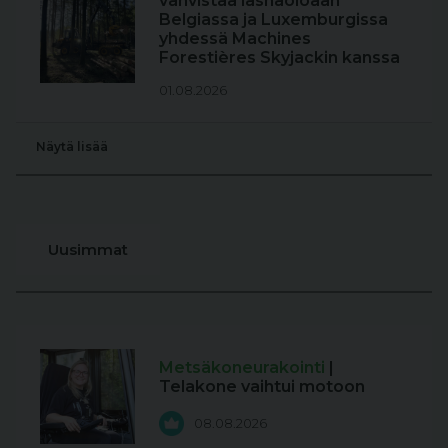
vahvistaa läsnäoloaan
Belgiassa ja Luxemburgissa
yhdessä Machines
Forestières Skyjackin kanssa
01.08.2026
Näytä lisää
Uusimmat
Metsäkoneurakointi
|
Telakone vaihtui motoon
08.08.2026