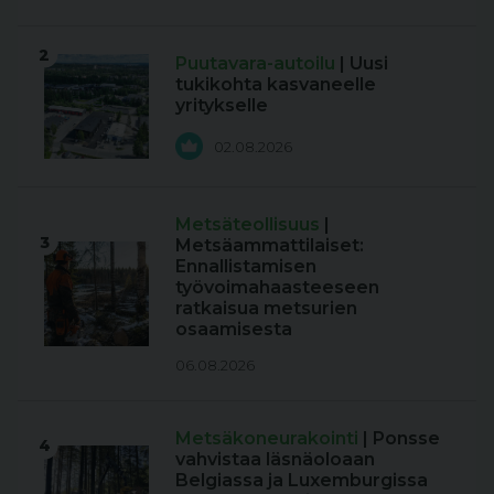
2
Puutavara-autoilu
| Uusi
tukikohta kasvaneelle
yritykselle
02.08.2026
Metsäteollisuus
|
3
Metsäammattilaiset:
Ennallistamisen
työvoimahaasteeseen
ratkaisua metsurien
osaamisesta
06.08.2026
Metsäkoneurakointi
| Ponsse
4
vahvistaa läsnäoloaan
Belgiassa ja Luxemburgissa