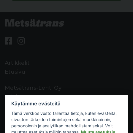
Artikkelit
Etusivu
Metsätrans-Lehti Oy
Asiakaspalvelu
Käytämme evästeitä
Yhteystiedot
Tämä verkkosivusto tallentaa tietoja, kuten evästeitä,
Palaute
sivuston tärkeiden toimintojen sekä markkinoinnin,
Mediakortti
personoinnin ja analytiikan mahdollistamiseksi. Voit
muuttaa asetuksia milloin tahansa.
Muuta asetuksia