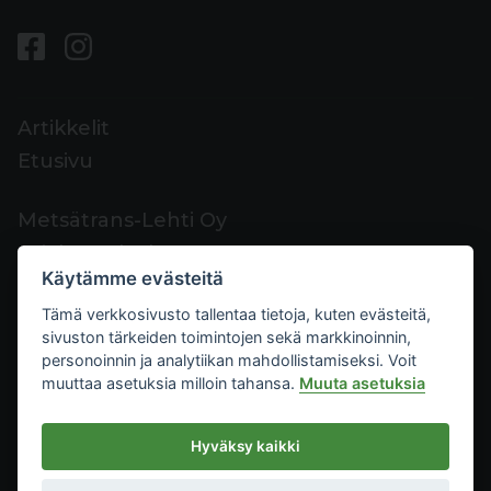
Artikkelit
Etusivu
Metsätrans-Lehti Oy
Asiakaspalvelu
Käytämme evästeitä
Yhteystiedot
Tämä verkkosivusto tallentaa tietoja, kuten evästeitä,
Palaute
sivuston tärkeiden toimintojen sekä markkinoinnin,
Mediakortti
personoinnin ja analytiikan mahdollistamiseksi. Voit
muuttaa asetuksia milloin tahansa.
Muuta asetuksia
Metsätrans-Lehti Oy
Hyväksy kaikki
Tietosuoja
2026
Käyttöehdot