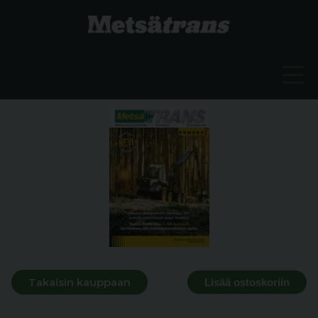
Takaisin kauppaan
Lisää ostoskoriin