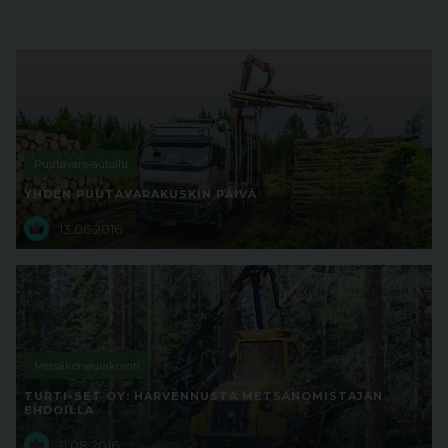
Puutavara-autoilu
YHDEN PUUTAVARAKUSKIN PÄIVÄ
13.06.2016
Metsäkoneurakointi
TURTI-SET OY: HARVENNUSTA METSÄNOMISTAJAN
EHDOILLA
11.08.2016