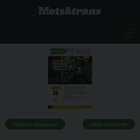
Takaisin kauppaan
Lisää ostoskoriin