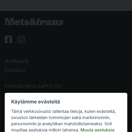
Artikkelit
Etusivu
Metsätrans-Lehti Oy
Asiakaspalvelu
Käytämme evästeitä
Yhteystiedot
Tämä verkkosivusto tallentaa tietoja, kuten evästeitä,
Palaute
sivuston tärkeiden toimintojen sekä markkinoinnin,
Mediakortti
personoinnin ja analytiikan mahdollistamiseksi. Voit
muuttaa asetuksia milloin tahansa.
Muuta asetuksia