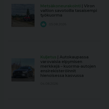
Metsäkoneurakointi
| Viron
valtion savotoilla tasaisempi
työkuorma
05.08.2026
Kuljetus
| Autokaupassa
varovaisia elpymisen
merkkejä – kuorma-autojen
ensirekisteröinnit
hienoisessa kasvussa
04.08.2026