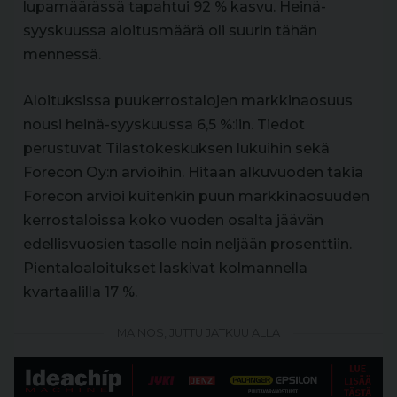
lupamäärässä tapahtui 92 % kasvu. Heinä-
syyskuussa aloitusmäärä oli suurin tähän
mennessä.
Aloituksissa puukerrostalojen markkinaosuus
nousi heinä-syyskuussa 6,5 %:iin. Tiedot
perustuvat Tilastokeskuksen lukuihin sekä
Forecon Oy:n arvioihin. Hitaan alkuvuoden takia
Forecon arvioi kuitenkin puun markkinaosuuden
kerrostaloissa koko vuoden osalta jäävän
edellisvuosien tasolle noin neljään prosenttiin.
Pientaloaloitukset laskivat kolmannella
kvartaalilla 17 %.
MAINOS, JUTTU JATKUU ALLA