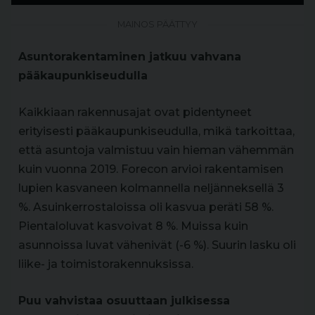
MAINOS PÄÄTTYY
Asuntorakentaminen jatkuu vahvana
pääkaupunkiseudulla
Kaikkiaan rakennusajat ovat pidentyneet
erityisesti pääkaupunkiseudulla, mikä tarkoittaa,
että asuntoja valmistuu vain hieman vähemmän
kuin vuonna 2019. Forecon arvioi rakentamisen
lupien kasvaneen kolmannella neljänneksellä 3
%. Asuinkerrostaloissa oli kasvua peräti 58 %.
Pientaloluvat kasvoivat 8 %. Muissa kuin
asunnoissa luvat vähenivät (-6 %). Suurin lasku oli
liike- ja toimistorakennuksissa.
Puu vahvistaa osuuttaan julkisessa