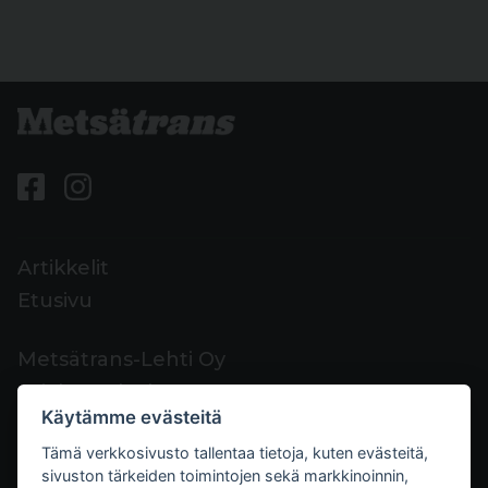
Artikkelit
Etusivu
Metsätrans-Lehti Oy
Asiakaspalvelu
Käytämme evästeitä
Yhteystiedot
Tämä verkkosivusto tallentaa tietoja, kuten evästeitä,
Palaute
sivuston tärkeiden toimintojen sekä markkinoinnin,