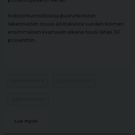
prosenttiyksikön verran.
Kokoontumistiloissa puurunkoisten
rakennusten osuus aloituksista vuoden kolmen
ensimmäisen kvartaalin aikana nousi lähes 30
prosenttiin.
Ajankohtaista
puukerrostalo
rakentaminen
Lue myös