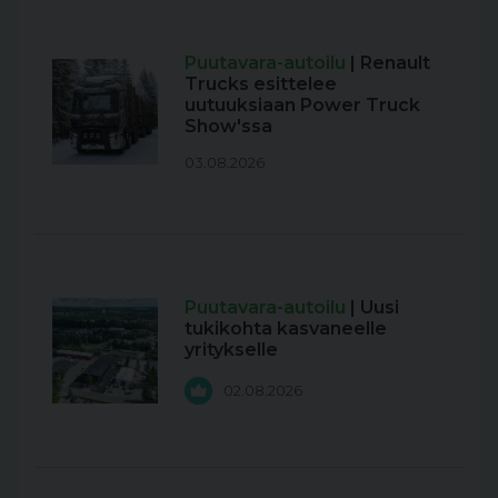
Puutavara-autoilu
| Renault
Trucks esittelee
uutuuksiaan Power Truck
Show'ssa
03.08.2026
Puutavara-autoilu
| Uusi
tukikohta kasvaneelle
yritykselle
02.08.2026