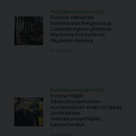
Metsäkoneurakointi
|
Ponsse vahvistaa
läsnäoloaan Belgiassa ja
Luxemburgissa yhdessä
Machines Forestières
Skyjackin kanssa
01.08.2026
Metsäkoneurakointi
|
Koneyrittäjät:
Sikaruttorajoitusten
kustannukset eivät voi jäädä
yksittäisten
metsäkoneyrittäjien
kannettaviksi
04.08.2026