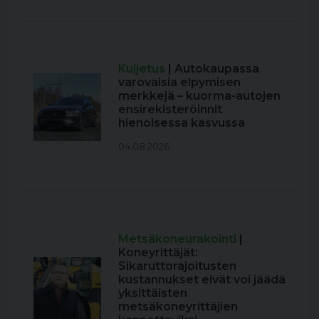
Kuljetus
| Autokaupassa
varovaisia elpymisen
merkkejä – kuorma-autojen
ensirekisteröinnit
hienoisessa kasvussa
04.08.2026
Metsäkoneurakointi
|
Koneyrittäjät:
Sikaruttorajoitusten
kustannukset eivät voi jäädä
yksittäisten
metsäkoneyrittäjien