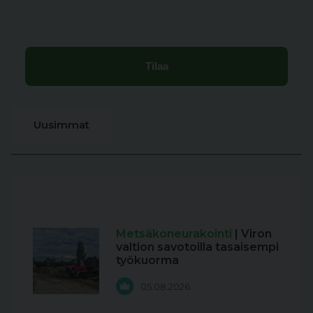
Uusimmat
Metsäkoneurakointi
| Viron
valtion savotoilla tasaisempi
työkuorma
05.08.2026