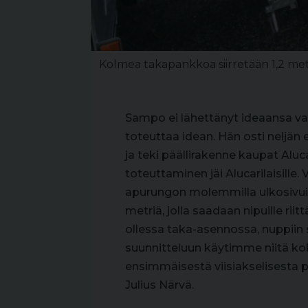
Kolmea takapankkoa siirretään 1,2 met
Sampo ei lähettänyt ideaansa vai
toteuttaa idean. Hän osti neljän
ja teki päällirakenne kaupat Aluc
toteuttaminen jäi Alucarilaisill
apurungon molemmilla ulkosivuilla 
metriä, jolla saadaan nipuille ri
ollessa taka-asennossa, nuppii
suunnitteluun käytimme niitä k
ensimmäisestä viisiakselisesta p
Julius Närvä.