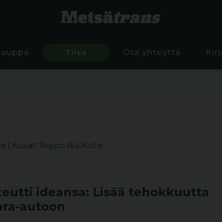
Kauppa
Tilaa
Ota yhteyttä
Kir
si
|
Kuvat: Seppo Ala-Kutsi
utti ideansa: Lisää tehokkuutta
ara-autoon