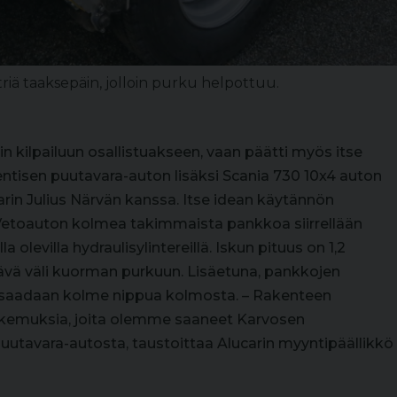
riä taaksepäin, jolloin purku helpottuu.
n kilpailuun osallistuakseen, vaan päätti myös itse
 entisen puutavara-auton lisäksi Scania 730 10x4 auton
arin Julius Närvän kanssa. Itse idean käytännön
e. Vetoauton kolmea takimmaista pankkoa siirrellään
olevilla hydraulisylintereillä. Iskun pituus on 1,2
ittävä väli kuorman purkuun. Lisäetuna, pankkojen
n saadaan kolme nippua kolmosta. – Rakenteen
okemuksia, joita olemme saaneet Karvosen
uutavara-autosta, taustoittaa Alucarin myyntipäällikkö