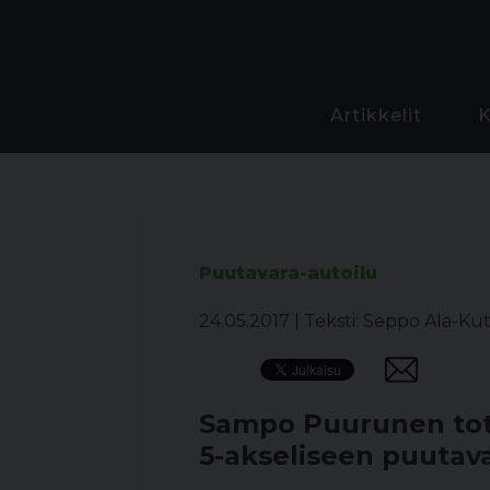
Artikkelit
Puutavara-autoilu
24.05.2017
|
Teksti: Seppo Ala-Kut
Sampo Puurunen tote
5-akseliseen puutav