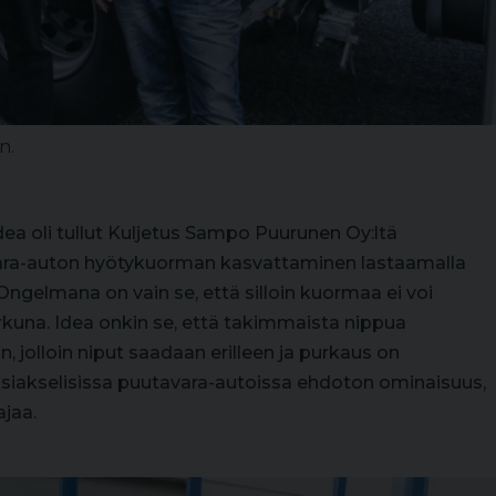
n.
dea oli tullut Kuljetus Sampo Puurunen Oy:ltä
avara-auton hyötykuorman kasvattaminen lastaamalla
Ongelmana on vain se, että silloin kuormaa ei voi
rkuna. Idea onkin se, että takimmaista nippua
n, jolloin niput saadaan erilleen ja purkaus on
isiakselisissa puutavara-autoissa ehdoton ominaisuus,
jaa.