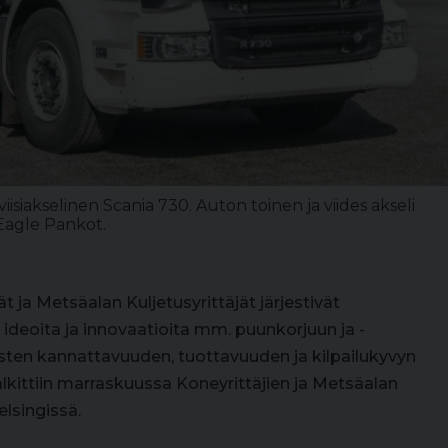
iakselinen Scania 730. Auton toinen ja viides akseli
Eagle Pankot.
t ja Metsäalan Kuljetusyrittäjät järjestivät
ia ideoita ja innovaatioita mm. puunkorjuun ja -
tysten kannattavuuden, tuottavuuden ja kilpailukyvyn
lkittiin marraskuussa Koneyrittäjien ja Metsäalan
elsingissä.