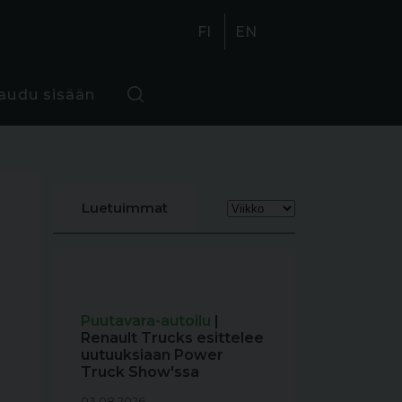
FI
EN
jaudu sisään
Luetuimmat
Puutavara-autoilu
|
Renault Trucks esittelee
uutuuksiaan Power
Truck Show'ssa
03.08.2026