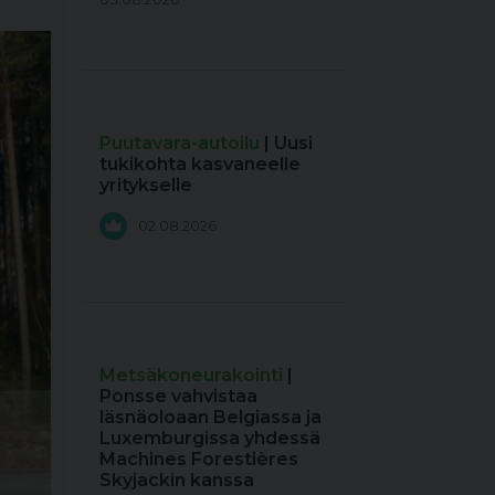
Puutavara-autoilu
| Uusi
tukikohta kasvaneelle
yritykselle
02.08.2026
Metsäkoneurakointi
|
Ponsse vahvistaa
läsnäoloaan Belgiassa ja
Luxemburgissa yhdessä
Machines Forestières
Skyjackin kanssa