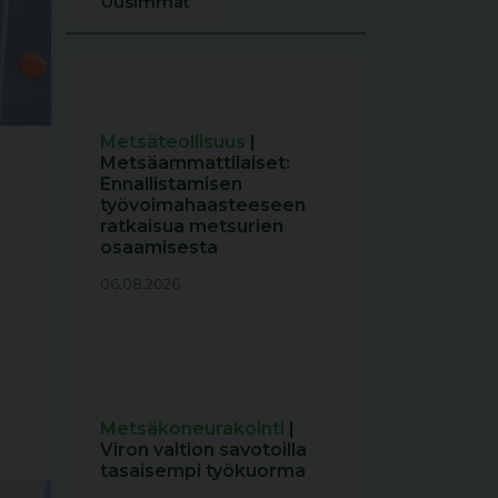
Uusimmat
Metsäteollisuus
|
Metsäammattilaiset:
Ennallistamisen
työvoimahaasteeseen
ratkaisua metsurien
osaamisesta
06.08.2026
Metsäkoneurakointi
|
Viron valtion savotoilla
tasaisempi työkuorma