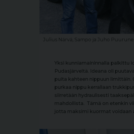
Julius Närvä, Sampo ja Juho Puurune
Yksi kunniamaininnalla palkittu i
Pudasjärveltä. Ideana oli puut
puita kahteen nippuun limittäin. 
purkaa nippu kerrallaan trukkipu
siirretään hydraulisesti taaksepäi
mahdollista. Tämä on etenkin vi
jotta maksimi kuormat voidaan a