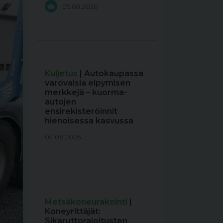
05.08.2026
Kuljetus
| Autokaupassa
varovaisia elpymisen
merkkejä – kuorma-
autojen
ensirekisteröinnit
hienoisessa kasvussa
04.08.2026
Metsäkoneurakointi
|
Koneyrittäjät:
Sikaruttorajoitusten