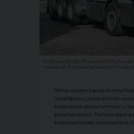
Kuljetus Sampo Puurunen Oy:n uusi viis
nousevat. Pankkoina Alucarin uudet 
Viime vuoden lopulla Koneyrittäjä
Ideakilpailun, jossa etsittiin uus
kuljetuksen aloilla toimivien yri
parantamiseksi. Parhaat ideat pa
kuljetusyrittäjien seminaarissa H