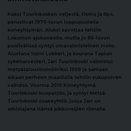
Kaksi Tuurinkosken veljestä, Osmo ja Ilpo,
perustivat 1970-luvun loppupuolella
koneyhtymän. Aluksi savottaa tehtiin
Lokomon ajokoneella, mutta jo 80-luvun
puolivälissä syntyi omavalmisteinen moto.
Alustana toimi Lokkeri, ja kourana Tapion
sykeharvesteri. Jari Tuurinkoski valmistui
metsätalousinsinööriksi 1998 ja samaan
aikaan perheen maatilalla tehtiin sukupolven
vaihdos. Vuonna 2010 Koneyhtymä
Tuurinkoski kuopattiin, ja syntyi Metsä-
Tuurinkoski osakeyhtiö, jossa Jari on
omistajana isänsä pikkuveljien rinnalla.