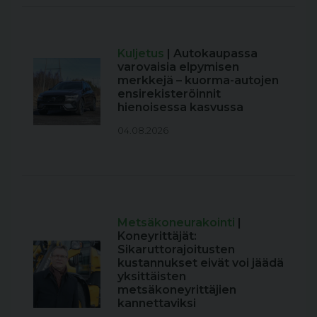
Kuljetus
| Autokaupassa
varovaisia elpymisen
merkkejä – kuorma-autojen
ensirekisteröinnit
hienoisessa kasvussa
04.08.2026
Metsäkoneurakointi
|
Koneyrittäjät:
Sikaruttorajoitusten
kustannukset eivät voi jäädä
yksittäisten
metsäkoneyrittäjien
kannettaviksi