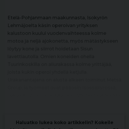
Etelä-Pohjanmaan maakunnasta, Isokyrön
Lehmäjoelta käsin operoivan yrityksen
kalustoon kuului vuodenvaihteessa kolme
motoa ja neljä ajokonetta, myös mätästykseen
löytyy kone ja siirrot hoidetaan Sisun
lavettiautolla. Omien koneiden ohella
Tuurinkoskilla on aliurakassa kolme yrittäjää,
joista kukin operoi yhdellä ketjulla.
Urakanantajana on alusta alkaen toiminut Metsä
Group, ja työmaat ovat pääosin Isossakyrössä,
nykyisiin Vaasaan kuuluvassa Vähässäkyrössä ja
Laihialla sekä Seinäjoella Ylistaron puolella.
Haluatko lukea koko artikkelin? Kokeile