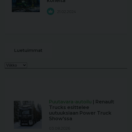
koneita
21.02.2024
Luetuimmat
Puutavara-autoilu
| Renault
Trucks esittelee
uutuuksiaan Power Truck
Show'ssa
03.08.2026