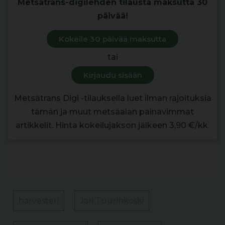
Metsätrans-digilehden tilausta maksutta 30
päivää!
Kokeile 30 päivää maksutta
tai
Kirjaudu sisään
Metsätrans Digi -tilauksella luet ilman rajoituksia
tämän ja muut metsäalan painavimmat
artikkelit. Hinta kokeilujakson jälkeen 3,90 €/kk.
harvesteri
Jari Tuurinkoski