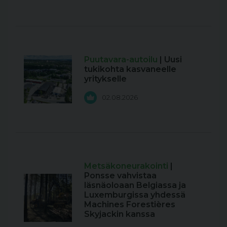
Puutavara-autoilu
| Uusi
tukikohta kasvaneelle
yritykselle
02.08.2026
Metsäkoneurakointi
|
Ponsse vahvistaa
läsnäoloaan Belgiassa ja
Luxemburgissa yhdessä
Machines Forestières
Skyjackin kanssa