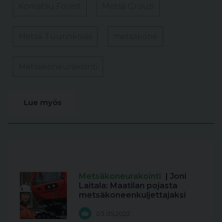
Komatsu Forest
Metsä Group
Metsä-Tuurinkoski
metsäkone
Metsäkoneurakointi
Lue myös
Metsäkoneurakointi
| Joni
Laitala: Maatilan pojasta
metsäkoneenkuljettajaksi
03.05.2022