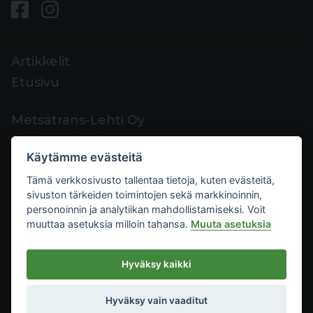
Artikkelit
Etusivu
Metsätrans-Lehti Oy
Asiakaspalvelu
Käytämme evästeitä
Yhteystiedot
Tämä verkkosivusto tallentaa tietoja, kuten evästeitä,
Palaute
sivuston tärkeiden toimintojen sekä markkinoinnin,
Mediakortti
personoinnin ja analytiikan mahdollistamiseksi. Voit
muuttaa asetuksia milloin tahansa.
Muuta asetuksia
Metsätrans-Lehti Oy
Hyväksy kaikki
Tietosuoja
2026
Käyttöehdot
Hyväksy vain vaaditut
Evästeasetukset