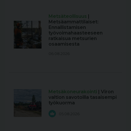
Metsäteollisuus
|
Metsäammattilaiset:
Ennallistamisen
työvoimahaasteeseen
ratkaisua metsurien
osaamisesta
06.08.2026
Metsäkoneurakointi
| Viron
valtion savotoilla tasaisempi
työkuorma
05.08.2026