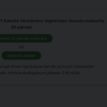
ottaa huomattavasti isompia urakoita työn alle.
n? Kokeile Metsätrans-digilehden tilausta maksutta
30 päivää!
keile 30 päivää maksutta
tai
Kirjaudu sisään
la luet ilman rajoituksia tämän ja muut metsäalan
lit. Hinta kokeilujakson jälkeen 3,90 €/kk.