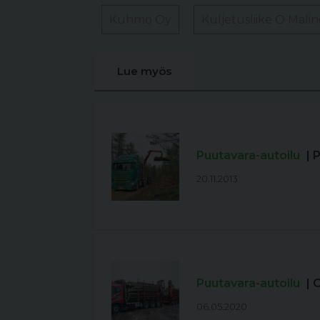
Kuhmo Oy
Kuljetusliike O Mali
Lue myös
Puutavara-autoilu
| 
20.11.2013
Puutavara-autoilu
| 
06.05.2020