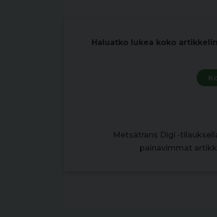
edullisemmin. Porukalla voidaan 
Haluatko lukea koko artikkeli
Ko
Metsätrans Digi -tilauksel
painavimmat artikke