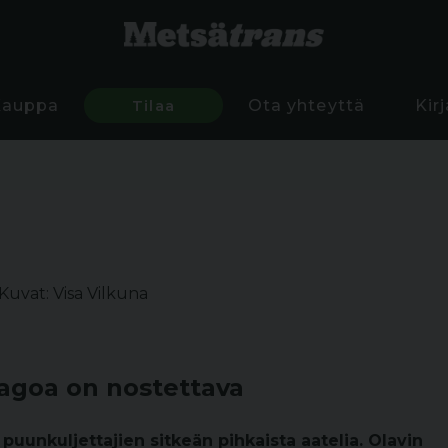
Kauppa
Tilaa
Ota yhteyttä
Kir
Kuvat: Visa Vilkuna
agoa on nostettava
uunkuljettajien sitkeän pihkaista aatelia. Olavin