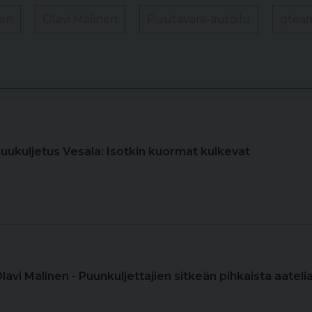
nen
Olavi Malinen
Puutavara-autoilu
qtea
Puukuljetus Vesala: Isotkin kuormat kulkevat
Olavi Malinen - Puunkuljettajien sitkeän pihkaista aateli