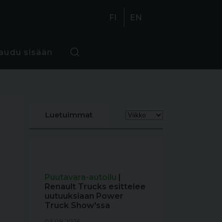
FI
EN
jaudu sisään
Luetuimmat
Puutavara-autoilu
|
Renault Trucks esittelee
uutuuksiaan Power
Truck Show'ssa
03.08.2026