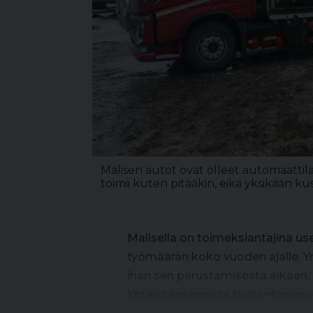
Malisen autot ovat olleet automaattila
toimii kuten pitääkin, eikä yksikään kus
Malisella on toimeksiantajina us
työmäärän koko vuoden ajalle. Yr
ihan sen perustamisesta alkaen. 
Yhteishankinnoilla tuotantopan