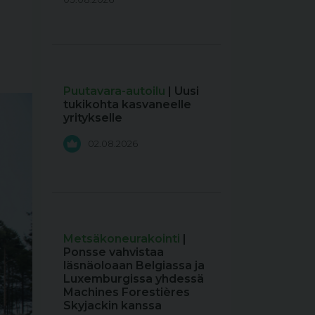
Puutavara-autoilu
| Uusi
tukikohta kasvaneelle
yritykselle
02.08.2026
Metsäkoneurakointi
|
Ponsse vahvistaa
läsnäoloaan Belgiassa ja
Luxemburgissa yhdessä
Machines Forestières
Skyjackin kanssa