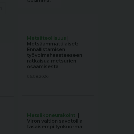
Uusimmat
m
Metsäteollisuus
|
Metsäammattilaiset:
Ennallistamisen
työvoimahaasteeseen
ratkaisua metsurien
osaamisesta
06.08.2026
Metsäkoneurakointi
|
a
Viron valtion savotoilla
tasaisempi työkuorma