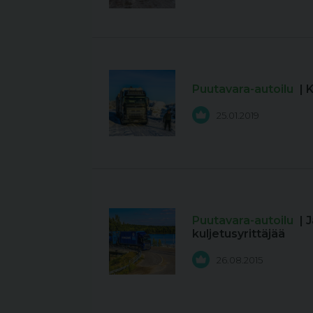
Puutavara-autoilu
| 
25.01.2019
Puutavara-autoilu
| 
kuljetusyrittäjää
26.08.2015