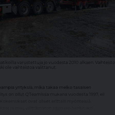
atikoilla varustettuja jo vuodesta 2010 alkaen. Vaihteisto
ki ole vaihteistoa valittanut.
eampia yrityksiä, mikä takaa melko tasaisen
itys on ollut QTeamissa mukana vuodesta 1997, eli
Kokemukset ovat olleet erittäin myönteisiä.
okset ja muu välttämätön saadaan hankituksi