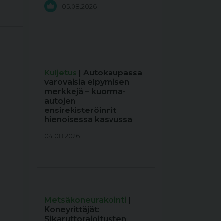
05.08.2026
Kuljetus
| Autokaupassa
varovaisia elpymisen
merkkejä – kuorma-
autojen
ensirekisteröinnit
hienoisessa kasvussa
04.08.2026
Metsäkoneurakointi
|
Koneyrittäjät:
Sikaruttorajoitusten