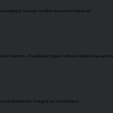
Puukuljetus Vesala: Isotkin kuormat kulkevat
Olavi Malinen - Puunkuljettajien sitkeän pihkaista aateli
Puunkuljetuksen imagoa on nostettava