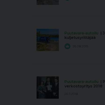
Puutavara-autoilu
| 
kuljetusyrittäjää
26.08.2015
Puutavara-autoilu
| 
verkostoyritys 2018
26.11.2018