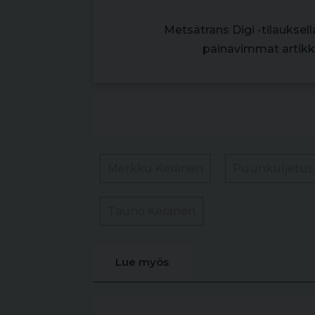
Metsätrans Digi -tilauksel
painavimmat artikke
Merkku Keränen
Puunkuljetus
Tauno Keränen
Lue myös