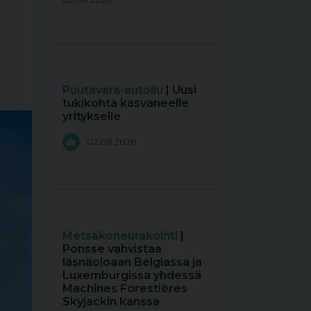
Puutavara-autoilu
| Uusi
tukikohta kasvaneelle
yritykselle
02.08.2026
Metsäkoneurakointi
|
Ponsse vahvistaa
läsnäoloaan Belgiassa ja
Luxemburgissa yhdessä
Machines Forestières
Skyjackin kanssa