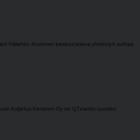
Jani Ylälehto: Avoimen keskusteleva yhteistyö auttaa
Puun Kuljetus Keränen Oy on QTeamin vuoden