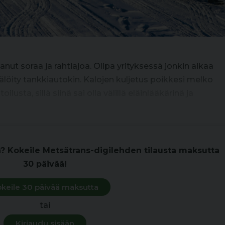
nut soraa ja rahtiajoa. Olipa yrityksessä jonkin aikaa
älöity tankkiautokin. Kalojen kuljetus poikkesi melko
usta, sillä siinä sai olla välillä eläinlääkärinä ja
n? Kokeile Metsätrans-digilehden tilausta maksutta
30 päivää!
keile 30 päivää maksutta
tai
Kirjaudu sisään