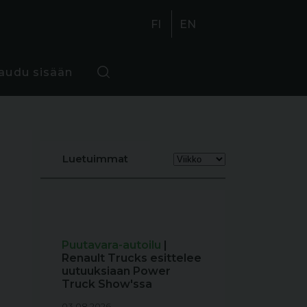
FI
EN
jaudu sisään
Luetuimmat
Puutavara-autoilu
|
Renault Trucks esittelee
uutuuksiaan Power
Truck Show'ssa
03.08.2026