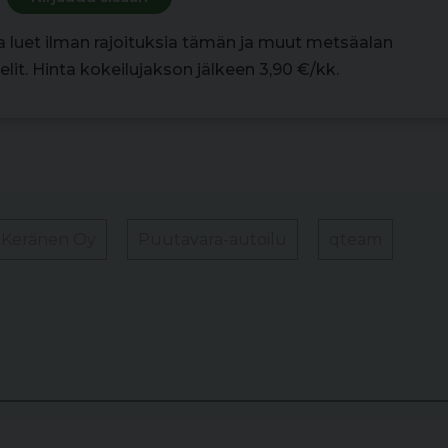
la luet ilman rajoituksia tämän ja muut metsäalan
lit. Hinta kokeilujakson jälkeen 3,90 €/kk.
 Keränen Oy
Puutavara-autoilu
qteam