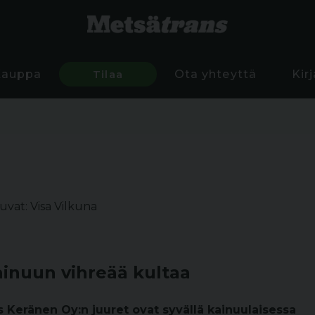
Kauppa
Tilaa
Ota yhteyttä
Kir
uvat: Visa Vilkuna
ainuun vihreää kultaa
 Keränen Oy:n juuret ovat syvällä kainuulaisessa