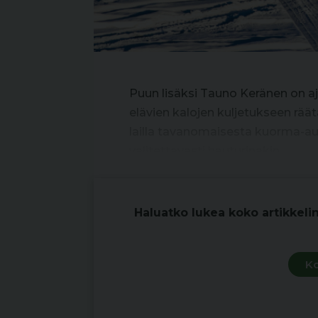
Puun lisäksi Tauno Keränen on aja
elävien kalojen kuljetukseen räät
lailla tavanomaisesta kuorma-autoil
valitettavasti hauturinakin.
Haluatko lukea koko artikkeli
Ko