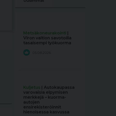
Uusimmat
Metsäkoneurakointi
|
Viron valtion savotoilla
tasaisempi työkuorma
05.08.2026
Kuljetus
| Autokaupassa
varovaisia elpymisen
merkkejä – kuorma-
autojen
ensirekisteröinnit
hienoisessa kasvussa