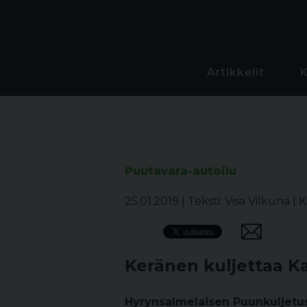
Artikkelit
Puutavara-autoilu
25.01.2019
|
Teksti: Visa Vilkuna
|
K
Keränen kuljettaa K
Hyrynsalmelaisen Puunkuljetus