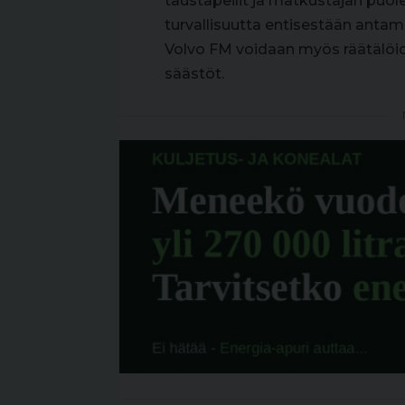
taustapeilit ja matkustajan puol
turvallisuutta entisestään anta
Volvo FM voidaan myös räätälöi
säästöt.