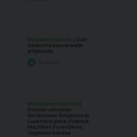
Puutavara-autoilu
| Uusi
tukikohta kasvaneelle
yritykselle
02.08.2026
Metsäkoneurakointi
|
Ponsse vahvistaa
läsnäoloaan Belgiassa ja
Luxemburgissa yhdessä
Machines Forestières
Skyjackin kanssa