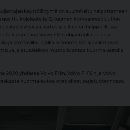
kuljettajan käyttöliittymä on suunniteltu helpottamaan
 uusittu kojelauta ja 12 tuuman korkeanresoluution
ulevia päivityksiä varten ja siihen on helppo liittää
olelta katsottuna Volvo FM:n ohjaamolla on uusi
 ja erottuvilla linjoilla. V-muotoiset ajovalot ovat
nittelua ja etusäleikön muotoilu antaa kuorma-autolle
na 2020 yhdessä Volvo FH:n, Volvo FH16:n ja Volvo
a raskasta kuorma-autoa ovat olleet sarjatuotannossa