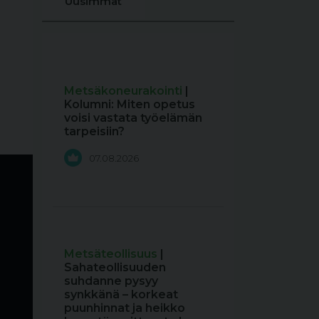
Uusimmat
Metsäkoneurakointi
|
Kolumni: Miten opetus
voisi vastata työelämän
tarpeisiin?
07.08.2026
Metsäteollisuus
|
Sahateollisuuden
suhdanne pysyy
synkkänä – korkeat
puunhinnat ja heikko