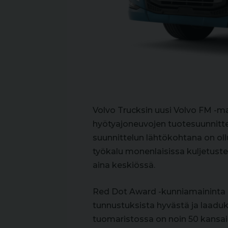
Volvo Trucksin uusi Volvo FM -ma
hyötyajoneuvojen tuotesuunnitt
suunnittelun lähtökohtana on oll
työkalu monenlaisissa kuljetust
aina keskiössä.
Red Dot Award -kunniamaininta o
tunnustuksista hyvästä ja laadu
tuomaristossa on noin 50 kansain