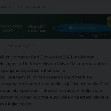
MAINOS, JUTTU JATKUU ALLA
MAINOS PÄÄTTYY
lli on voittanut Red Dot Award 2021 -palkinnon
elusarjassa. Uuden malliston Volvo FM kuorma-auton
 pohjana käytettiin tutkimus- ja
a, joka vahvisti, miten valtavan suuri merkitys
etusyritysten kannattavuudelle ja julkisuuskuvalle. Siksi
emaan alan parhaan liikkuvan toimiston – kuljettajan
yi monipuolinen kuorma-auto, joka on ketterä, tilava ja
va kuljettajalle.