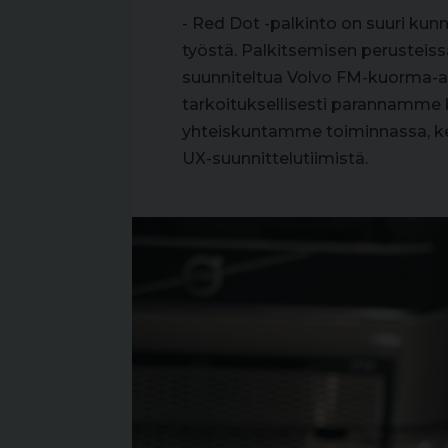
- Red Dot -palkinto on suuri kun
työstä. Palkitsemisen perusteiss
suunniteltua Volvo FM-kuorma-au
tarkoituksellisesti parannamme
yhteiskuntamme toiminnassa, ker
UX-suunnittelutiimistä.