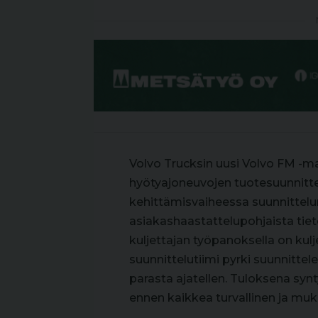
Volvo Trucksin uusi Volvo FM -ma
hyötyajoneuvojen tuotesuunnitt
kehittämisvaiheessa suunnittelun
asiakashaastattelupohjaista tieto
kuljettajan työpanoksella on kulj
suunnittelutiimi pyrki suunnittel
parasta ajatellen. Tuloksena synt
ennen kaikkea turvallinen ja muka