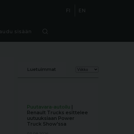
FI
EN
jaudu sisään
Luetuimmat
Puutavara-autoilu
|
Renault Trucks esittelee
uutuuksiaan Power
Truck Show'ssa
03.08.2026