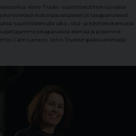
nianosoitus Volvo Trucks -suunnittelutiimin luovasta
a korostetaan kokonaisvaltaisesti ja tasapainoisesti
toa: suunnittelemalla ulko-, sisä- ja käyttökokemusta
 kuljettajamme jokapäiväistä elämää ja pidämme
too Carin Larsson, Volvo Trucksin pääsuunnittelija