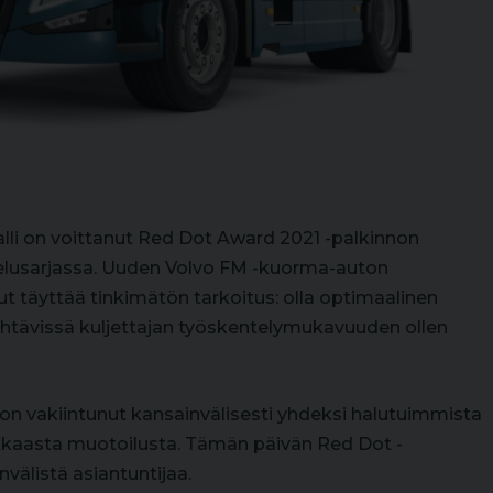
lli on voittanut Red Dot Award 2021 -palkinnon
elusarjassa. Uuden Volvo FM -kuorma-auton
ut täyttää tinkimätön tarkoitus: olla optimaalinen
ehtävissä kuljettajan työskentelymukavuuden ollen
n vakiintunut kansainvälisesti yhdeksi halutuimmista
kkaasta muotoilusta. Tämän päivän Red Dot -
välistä asiantuntijaa.