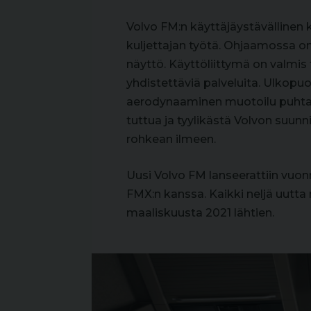
Volvo FM:n käyttäjäystävällinen 
kuljettajan työtä. Ohjaamossa on
näyttö. Käyttöliittymä on valmis t
yhdistettäviä palveluita. Ulkopu
aerodynaaminen muotoilu puhtailla
tuttua ja tyylikästä Volvon suun
rohkean ilmeen.
Uusi Volvo FM lanseerattiin vuon
FMX:n kanssa. Kaikki neljä uutt
maaliskuusta 2021 lähtien.