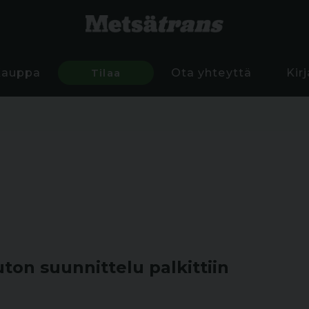
Kauppa
Tilaa
Ota yhteyttä
Kir
on suunnittelu palkittiin