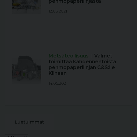
pehmopaperilinjasta
12.05.2021
Metsäteollisuus
| Valmet
toimittaa kahdennentoista
pehmopaperilinjan C&S:lle
Kiinaan
14.05.2021
Luetuimmat