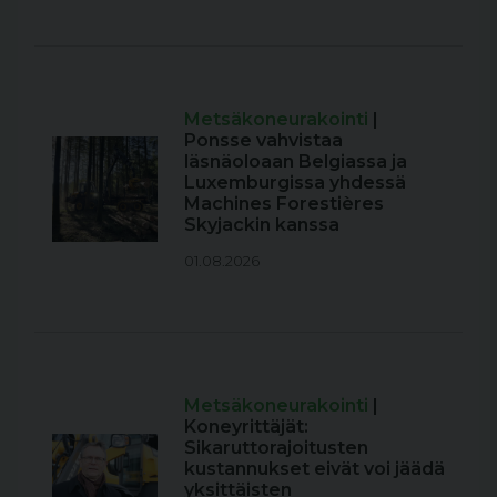
Metsäkoneurakointi
|
Ponsse vahvistaa
läsnäoloaan Belgiassa ja
Luxemburgissa yhdessä
Machines Forestières
Skyjackin kanssa
01.08.2026
Metsäkoneurakointi
|
Koneyrittäjät:
Sikaruttorajoitusten
kustannukset eivät voi jäädä
yksittäisten