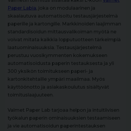
Valmetin toimitus sisältää kaksi L-koon
Valmet
Paper Labia
, joka on modulaarinen ja
skaalautuva automatisoitu testausjärjestelmä
paperille ja kartongille. Markkinoiden laajimman
standardisoidun mittausvalikoiman myötä ne
voivat mitata kaikkia lopputuotteen tärkeimpiä
laatuominaisuuksia. Testausjärjestelmä
perustuu vuosikymmenten kokemukseen
automatisoidusta paperin testauksesta ja yli
300 yksikön toimitukseen paperi- ja
kartonkitehtaille ympäri maailmaa. Myös
käyttöönotto ja asiakaskoulutus sisältyvät
toimituslaajuuteen.
Valmet Paper Lab tarjoaa helpon ja intuitiivisen
työkalun paperin ominaisuuksien testaamiseen
ja vie automatisoidun paperintestauksen