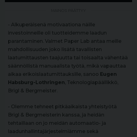
MAINOS PÄÄTTYY
- Alkuperäisenä motivaationa näille
investoinneille oli tuotteidemme laadun
parantaminen. Valmet Paper Lab antaa meille
mahdollisuuden joko lisätä tavallisten
laatumittausten taajuutta tai toisaalta vähentää
säännöllistä manuaalista työtä, mikä vapauttaa
aikaa erikoislaatumittauksille, sanoo
Eugen
Habsburg-Lothringen
, Teknologiapäällikkö,
Brigl & Bergmeister.
- Olemme tehneet pitkäaikaista yhteistyötä
Brigl & Bergmeisterin kanssa, ja heidän
tehtaillaan on jo meidän automaatio- ja
laadunhallintajärjestelmiämme sekä