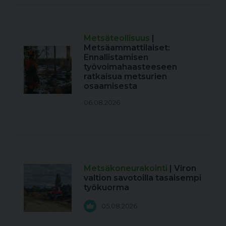
Metsäteollisuus
|
Metsäammattilaiset:
Ennallistamisen
työvoimahaasteeseen
ratkaisua metsurien
osaamisesta
06.08.2026
Metsäkoneurakointi
| Viron
valtion savotoilla tasaisempi
työkuorma
05.08.2026