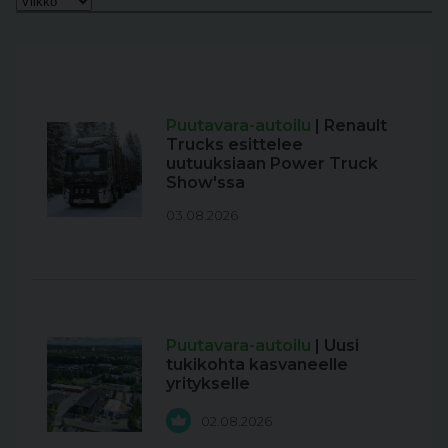
Puutavara-autoilu
| Renault
Trucks esittelee
uutuuksiaan Power Truck
Show'ssa
03.08.2026
Puutavara-autoilu
| Uusi
tukikohta kasvaneelle
yritykselle
02.08.2026