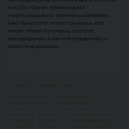
noin 100 miljardin etiketin edestä
maailmanlaajuisesti toimiville asiakkailleen.
Sekä Niklasdorfin tehdas Itävallassa, että
Vevčen tehdas Sloveniassa tuottavat
erikoispapereita, kuten etikettipapereita ja
elintarvikepakkauksia.
Itävalta
Markku Merra
Metsäteollisuus
paperitehdas
Slovenia
valmet
Valmet paper lab