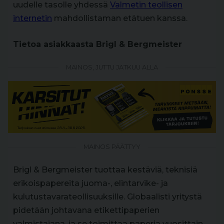
uudelle tasolle yhdessä
Valmetin teollisen
internetin
mahdollistaman etätuen kanssa.
Tietoa asiakkaasta Brigl & Bergmeister
MAINOS, JUTTU JATKUU ALLA
MAINOS PÄÄTTYY
Brigl & Bergmeister tuottaa kestäviä, teknisiä
erikoispapereita juoma-, elintarvike- ja
kulutustavarateollisuuksille. Globaalisti yritystä
pidetään johtavana etikettipaperien
valmistajana, ja se toimittaa paperia vuosittain