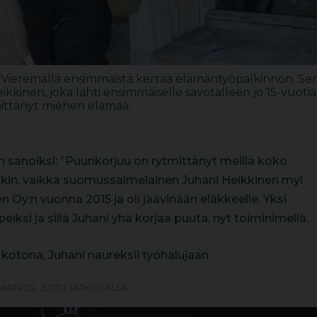
18 Vieremällä ensimmäistä kertaa elämäntyöpalkinnon. Se
kinen, joka lähti ensimmäiselle savotalleen jo 15-vuoti
mittänyt miehen elämää.
 sanoiksi: ”Puunkorjuu on rytmittänyt meillä koko
läkin, vaikka suomussalmelainen Juhani Heikkinen myi
 Oy:n vuonna 2015 ja oli jäävinään eläkkeelle. Yksi
peiksi ja sillä Juhani yhä korjaa puuta, nyt toiminimellä.
 kotona, Juhani naureksii työhalujaan.
MAINOS, JUTTU JATKUU ALLA