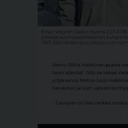
Einari Vidgrén Säätiö myönsi 22.5.20
pokkasi suomussalmelainen Juhani Heik
1967. Siitä lähtien puunkorjuu on ryt
Vaimo Riitta Heikkinen pukee sen
talon elämää”. Sitä se tekee vie
yrityksensä Metsä-Jussi Heikkinen
harvesteri jäi kuin varkain kotitar
- Talvisyän on liian rankka maata