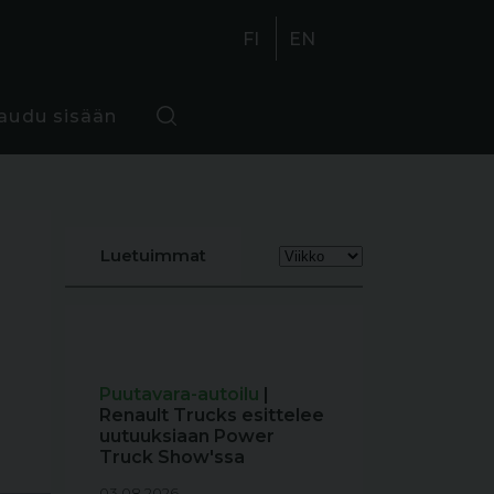
FI
EN
jaudu sisään
Luetuimmat
Puutavara-autoilu
|
Renault Trucks esittelee
uutuuksiaan Power
Truck Show'ssa
03.08.2026