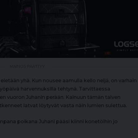
MAINOS PÄÄTTYY
 eletään yhä. Kun nousee aamulla kello neljä, on varhain
työpäivä harvennuksilla tehtynä. Tarvittaessa
isen vuoron Juhanin perään. Kainuun tämän talven
tkenneet latvat löytyvät vasta näin lumien sulettua.
ana poikana Juhani pääsi kiinni konetöihin jo