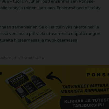
a 1986 – tuolloin Juhani osti ensimmäisen Ponsse-
älle tehty ja toinen laatuaan. Ensimmäinen oli tehty
tehhään samanlainen. Se oli erittäin yksinkertainen ja
ssä versiossa piti vielä etusormella näpätä rungon
antureita hitsaamassa ja muokkaamassa
MAINOS, JUTTU JATKUU ALLA