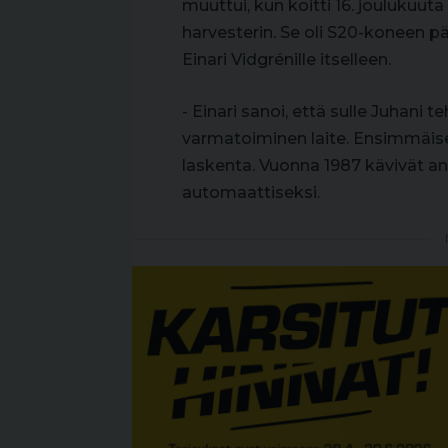
muuttui, kun koitti 16. joulukuut
harvesterin. Se oli S20-koneen pä
Einari Vidgrénille itselleen.
- Einari sanoi, että sulle Juhani 
varmatoiminen laite. Ensimmäise
laskenta. Vuonna 1987 kävivät 
automaattiseksi.