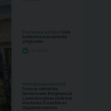
Puutavara-autoilu
| Uusi
tukikohta kasvaneelle
yritykselle
02.08.2026
Metsäkoneurakointi
|
Ponsse vahvistaa
läsnäoloaan Belgiassa ja
Luxemburgissa yhdessä
Machines Forestières
Skyjackin kanssa