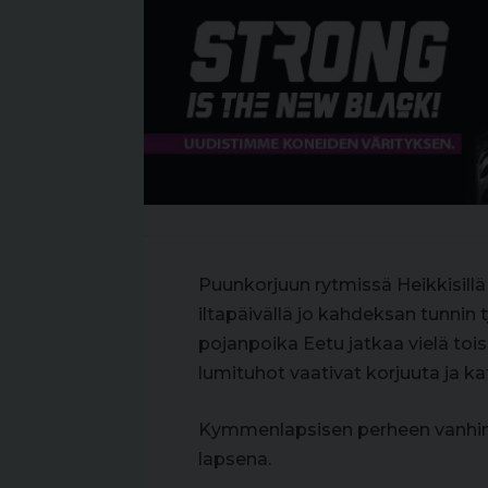
Puunkorjuun rytmissä Heikkisillä
iltapäivällä jo kahdeksan tunnin 
pojanpoika Eetu jatkaa vielä to
lumituhot vaativat korjuuta ja ka
Kymmenlapsisen perheen vanhimp
lapsena.