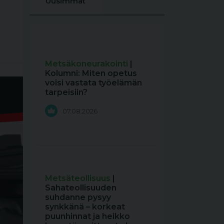
Uusimmat
Metsäkoneurakointi
|
Kolumni: Miten opetus
voisi vastata työelämän
tarpeisiin?
07.08.2026
Metsäteollisuus
|
Sahateollisuuden
suhdanne pysyy
synkkänä – korkeat
puunhinnat ja heikko