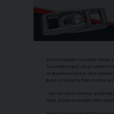
Ensimmäiselle savotalle Juhani H
Savottakämpät olivat tulleet tut
on puuta korjannut, ollut vieraan
puut on korjattu ihan omissa nimi
- Niin on verriin mennyt pöllintek
tehä. Ja kun konneijen valot kehi
Juhani tosiaan teki pitkään myös 