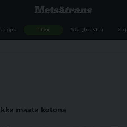
Kauppa
Tilaa
Ota yhteyttä
Kir
ankka maata kotona