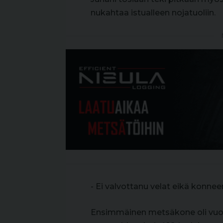
nukahtaa istualleen nojatuoliin.
- Ei valvottanu velat eikä konnee
Ensimmäinen metsäkone oli vuonn