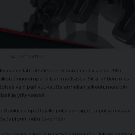
MAINOS PÄÄTTYY
eikkinen lähti itsekseen 15-vuotiaana vuonna 1967.
uiksi jo nuorempana isän matkassa. Siitä lähtien mies
 töissä vain pari kuukautta armeijan jälkeen, muutoin
ssä ja yrityksessä.
o. Koulussa opettajalle pöljä sanoin, että pölliä ossaan
tty, läpi yön joutu tekemään.
yövuoroja ja kotiin päästyä uni maistui. Juhani saattoi