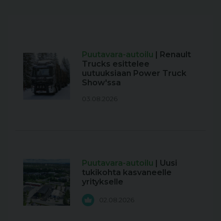
Puutavara-autoilu
| Renault
Trucks esittelee
uutuuksiaan Power Truck
Show'ssa
03.08.2026
Puutavara-autoilu
| Uusi
tukikohta kasvaneelle
yritykselle
02.08.2026