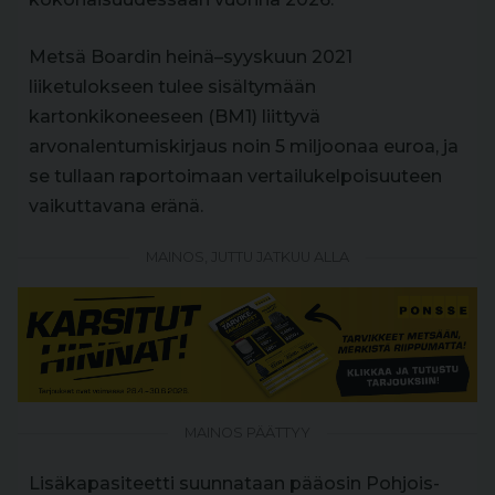
Metsä Boardin heinä–syyskuun 2021
liiketulokseen tulee sisältymään
kartonkikoneeseen (BM1) liittyvä
arvonalentumiskirjaus noin 5 miljoonaa euroa, ja
se tullaan raportoimaan vertailukelpoisuuteen
vaikuttavana eränä.
MAINOS, JUTTU JATKUU ALLA
MAINOS PÄÄTTYY
Lisäkapasiteetti suunnataan pääosin Pohjois-