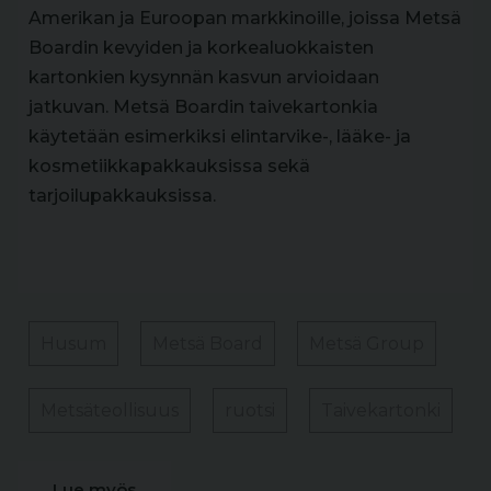
Amerikan ja Euroopan markkinoille, joissa Metsä
Boardin kevyiden ja korkealuokkaisten
kartonkien kysynnän kasvun arvioidaan
jatkuvan. Metsä Boardin taivekartonkia
käytetään esimerkiksi elintarvike-, lääke- ja
kosmetiikkapakkauksissa sekä
tarjoilupakkauksissa.
Husum
Metsä Board
Metsä Group
Metsäteollisuus
ruotsi
Taivekartonki
Lue myös