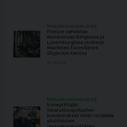
Metsäkoneurakointi
|
Ponsse vahvistaa
läsnäoloaan Belgiassa ja
Luxemburgissa yhdessä
Machines Forestières
Skyjackin kanssa
01.08.2026
Metsäkoneurakointi
|
Koneyrittäjät:
Sikaruttorajoitusten
kustannukset eivät voi jäädä
yksittäisten
metsäkoneyrittäjien