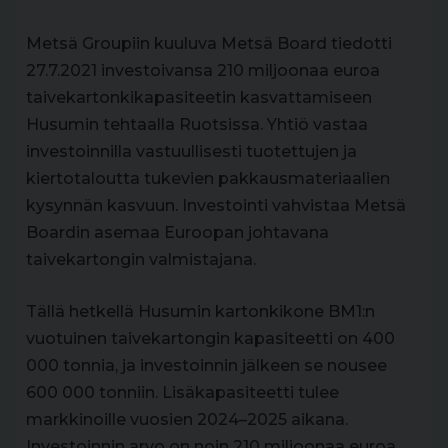
Metsä Groupiin kuuluva Metsä Board tiedotti
27.7.2021 investoivansa 210 miljoonaa euroa
taivekartonkikapasiteetin kasvattamiseen
Husumin tehtaalla Ruotsissa. Yhtiö vastaa
investoinnilla vastuullisesti tuotettujen ja
kiertotaloutta tukevien pakkausmateriaalien
kysynnän kasvuun. Investointi vahvistaa Metsä
Boardin asemaa Euroopan johtavana
taivekartongin valmistajana.
Tällä hetkellä Husumin kartonkikone BM1:n
vuotuinen taivekartongin kapasiteetti on 400
000 tonnia, ja investoinnin jälkeen se nousee
600 000 tonniin. Lisäkapasiteetti tulee
markkinoille vuosien 2024–2025 aikana.
Investoinnin arvo on noin 210 miljoonaa euroa,