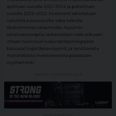
ajoittuen vuosille 2021–2024 ja painottuen
vuosille 2022–2023. Investointi rahoitetaan
nykyisillä kassavaroilla sekä tulevilla
liiketoiminnan rahavirroilla. Husumin
satamakonseptia tarkastellaan vielä erikseen
ottaen huomioon koko tehdasintegraatin
kasvavat logistiikkavolyymit, ja tarvittavista
mahdollisista investoinneista päätetään
myöhemmin.
MAINOS, JUTTU JATKUU ALLA
MAINOS PÄÄTTYY