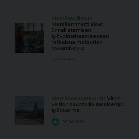
Metsäteollisuus
|
Metsäammattilaiset:
Ennallistamisen
työvoimahaasteeseen
ratkaisua metsurien
osaamisesta
06.08.2026
Metsäkoneurakointi
| Viron
valtion savotoilla tasaisempi
työkuorma
05.08.2026