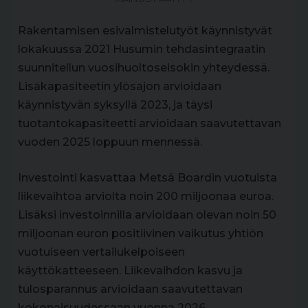
Rakentamisen esivalmistelutyöt käynnistyvät
lokakuussa 2021 Husumin tehdasintegraatin
suunnitellun vuosihuoltoseisokin yhteydessä.
Lisäkapasiteetin ylösajon arvioidaan
käynnistyvän syksyllä 2023, ja täysi
tuotantokapasiteetti arvioidaan saavutettavan
vuoden 2025 loppuun mennessä.
Investointi kasvattaa Metsä Boardin vuotuista
liikevaihtoa arviolta noin 200 miljoonaa euroa.
Lisäksi investoinnilla arvioidaan olevan noin 50
miljoonan euron positiivinen vaikutus yhtiön
vuotuiseen vertailukelpoiseen
käyttökatteeseen. Liikevaihdon kasvu ja
tulosparannus arvioidaan saavutettavan
kokonaisuudessaan vuonna 2026.