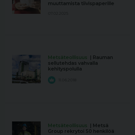
muuttamista tiivispaperille
07.02.2025
Metsäteollisuus
| Rauman
sellutehdas vahvalla
kehityspolulla
11.06.2018
Metsäteollisuus
| Metsä
Group rekrytoi 50 henkilöä