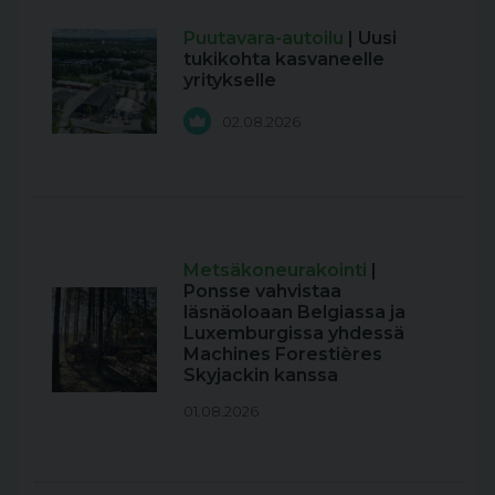
Puutavara-autoilu
| Uusi
tukikohta kasvaneelle
yritykselle
02.08.2026
Metsäkoneurakointi
|
Ponsse vahvistaa
läsnäoloaan Belgiassa ja
Luxemburgissa yhdessä
Machines Forestières
Skyjackin kanssa
01.08.2026