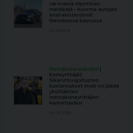
varovaisia elpymisen
merkkejä – kuorma-autojen
ensirekisteröinnit
hienoisessa kasvussa
04.08.2026
Metsäkoneurakointi
|
Koneyrittäjät:
Sikaruttorajoitusten
kustannukset eivät voi jäädä
yksittäisten
metsäkoneyrittäjien
kannettaviksi
04.08.2026