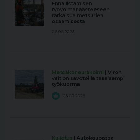
Ennallistamisen
työvoimahaasteeseen
ratkaisua metsurien
osaamisesta
06.08.2026
Metsäkoneurakointi
| Viron
valtion savotoilla tasaisempi
työkuorma
05.08.2026
Kuljetus
| Autokaupassa