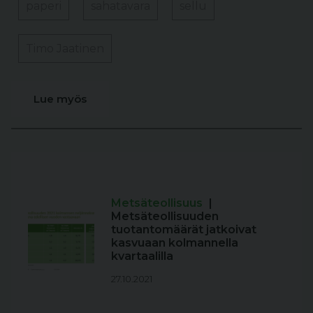
paperi
sahatavara
sellu
Timo Jaatinen
Lue myös
Metsäteollisuus
|
Metsäteollisuuden
tuotantomäärät jatkoivat
kasvuaan kolmannella
kvartaalilla
27.10.2021