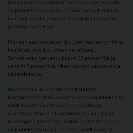
kesäkuussa suuremmat viime vuoden toiseen
neljännekseen verrattuna. Tuotanto oli toisella
kvartaalilla edellisvuotta suurempaa kaikissa
päätuoteryhmissä.
Mekaanisen metsäteollisuuden tuotantomäärät
kasvoivat edellisvuoteen verrattuna.
Sahatavaran tuotanto kasvoi 13 prosenttia ja
vanerin 7 prosenttia viime vuoden vastaavasta
ajankohdasta.
‍Myös kemiallisen metsäteollisuuden
tuotantomäärät nousivat toisella neljänneksellä
edellisvuoden vastaavaan ajankohtaan
verrattuna. Paperin tuotannon nousu oli 11 ja
kartongin 7 prosenttia. Sellun tuotanto toisella
neljänneksellä oli 4 prosenttia edellisvuotta