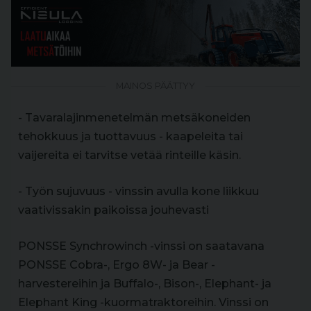
MAINOS PÄÄTTYY
- Tavaralajinmenetelmän metsäkoneiden
tehokkuus ja tuottavuus - kaapeleita tai
vaijereita ei tarvitse vetää rinteille käsin.
- Työn sujuvuus - vinssin avulla kone liikkuu
vaativissakin paikoissa jouhevasti
PONSSE Synchrowinch -vinssi on saatavana
PONSSE Cobra-, Ergo 8W- ja Bear -
harvestereihin ja Buffalo-, Bison-, Elephant- ja
Elephant King -kuormatraktoreihin. Vinssi on