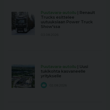
Puutavara-autoilu
| Renault
Trucks esittelee
uutuuksiaan Power Truck
Show'ssa
03.08.2026
Puutavara-autoilu
| Uusi
tukikohta kasvaneelle
yritykselle
02.08.2026