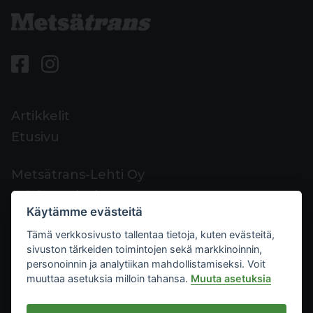
Artikkelit
Etusivu
Metsätrans-Lehti Oy
Asiakaspalvelu
Käytämme evästeitä
Yhteystiedot
Tämä verkkosivusto tallentaa tietoja, kuten evästeitä,
Palaute
sivuston tärkeiden toimintojen sekä markkinoinnin,
Mediakortti
personoinnin ja analytiikan mahdollistamiseksi. Voit
muuttaa asetuksia milloin tahansa.
Muuta asetuksia