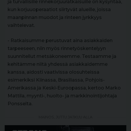
ja turvallisille rinnekorjuuratkaisuille on kysyntää,
kun korjuuoperaatiot siirtyvät alueille, joissa
maanpinnan muodot ja rinteen jyrkkyys
vaihtelevat.
- Ratkaisumme perustuvat aina asiakkaiden
tarpeeseen, niin myös rinnetyöskentelyyn
suunnitellut metsäkoneemme. Testaamme ja
kehitämme niitä yhdessä asiakkaidemme
kanssa, aidosti vaativissa olosuhteissa
esimerkiksi Kiinassa, Brasiliassa, Pohjois-
Amerikassa ja Keski-Euroopassa, kertoo Marko
Mattila, myynti-, huolto- ja markkinointijohtaja
Ponsselta.
MAINOS, JUTTU JATKUU ALLA