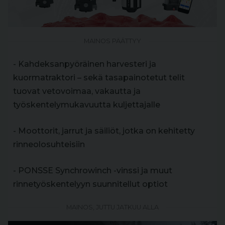
MAINOS PÄÄTTYY
- Kahdeksanpyöräinen harvesteri ja
kuormatraktori – sekä tasapainotetut telit
tuovat vetovoimaa, vakautta ja
työskentelymukavuutta kuljettajalle
- Moottorit, jarrut ja säiliöt, jotka on kehitetty
rinneolosuhteisiin
- PONSSE Synchrowinch -vinssi ja muut
rinnetyöskentelyyn suunnitellut optiot
MAINOS, JUTTU JATKUU ALLA