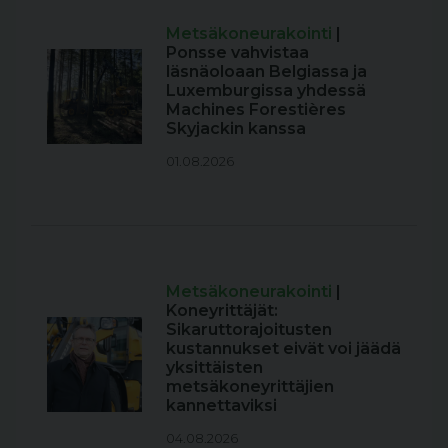
Metsäkoneurakointi
|
Ponsse vahvistaa
läsnäoloaan Belgiassa ja
Luxemburgissa yhdessä
Machines Forestières
Skyjackin kanssa
01.08.2026
Metsäkoneurakointi
|
Koneyrittäjät:
Sikaruttorajoitusten
kustannukset eivät voi jäädä
yksittäisten
metsäkoneyrittäjien
kannettaviksi
04.08.2026