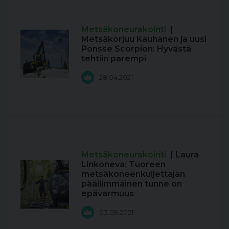
Metsäkoneurakointi
|
Metsäkorjuu Kauhanen ja uusi
Ponsse Scorpion: Hyvästä
tehtiin parempi
28.04.2021
Metsäkoneurakointi
| Laura
Linkoneva: Tuoreen
metsäkoneenkuljettajan
päällimmäinen tunne on
epävarmuus
03.09.2021