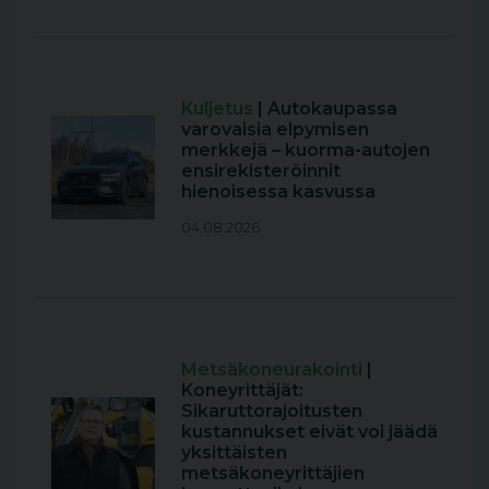
Kuljetus
| Autokaupassa
varovaisia elpymisen
merkkejä – kuorma-autojen
ensirekisteröinnit
hienoisessa kasvussa
04.08.2026
Metsäkoneurakointi
|
Koneyrittäjät:
Sikaruttorajoitusten
kustannukset eivät voi jäädä
yksittäisten
metsäkoneyrittäjien