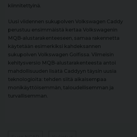
kiinnitettyinä.
Uusi viidennen sukupolven Volkswagen Caddy
perustuu ensimmäistä kertaa Volkswagenin
MQB-alustarakenteeseen, samaa rakennetta
käytetään esimerkiksi kahdeksannen
sukupolven Volkswagen Golfissa. Viimeisin
kehitysversio MQB-alustarakenteesta antoi
mahdollisuuden lisätä Caddyyn täysin uusia
teknologioita: tehden siitä aikaisempaa
monikäyttöisemmän, taloudellisemman ja
turvallisemman.