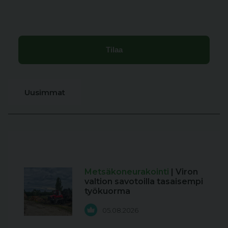
Uusimmat
Metsäkoneurakointi
| Viron
valtion savotoilla tasaisempi
työkuorma
05.08.2026