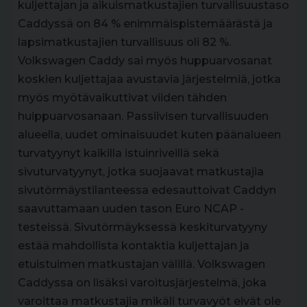
kuljettajan ja aikuismatkustajien turvallisuustaso
Caddyssä on 84 % enimmäispistemäärästä ja
lapsimatkustajien turvallisuus oli 82 %.
Volkswagen Caddy sai myös huppuarvosanat
koskien kuljettajaa avustavia järjestelmiä, jotka
myös myötävaikuttivat viiden tähden
huippuarvosanaan. Passiivisen turvallisuuden
alueella, uudet ominaisuudet kuten päänalueen
turvatyynyt kaikilla istuinriveillä sekä
sivuturvatyynyt, jotka suojaavat matkustajia
sivutörmäystilanteessa edesauttoivat Caddyn
saavuttamaan uuden tason Euro NCAP -
testeissä. Sivutörmäyksessä keskiturvatyyny
estää mahdollista kontaktia kuljettajan ja
etuistuimen matkustajan välillä. Volkswagen
Caddyssa on lisäksi varoitusjärjestelmä, joka
varoittaa matkustajia mikäli turvavyöt eivät ole