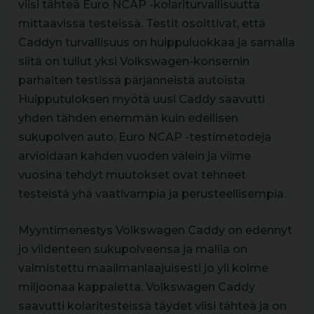
viisi tähteä Euro NCAP -kolariturvallisuutta
mittaavissa testeissä. Testit osoittivat, että
Caddyn turvallisuus on huippuluokkaa ja samalla
siitä on tullut yksi Volkswagen-konsernin
parhaiten testissä pärjänneistä autoista.
Huipputuloksen myötä uusi Caddy saavutti
yhden tähden enemmän kuin edellisen
sukupolven auto. Euro NCAP -testimetodeja
arvioidaan kahden vuoden välein ja viime
vuosina tehdyt muutokset ovat tehneet
testeistä yhä vaativampia ja perusteellisempia.
Myyntimenestys Volkswagen Caddy on edennyt
jo viidenteen sukupolveensa ja mallia on
valmistettu maailmanlaajuisesti jo yli kolme
miljoonaa kappaletta. Volkswagen Caddy
saavutti kolaritesteissä täydet viisi tähteä ja on