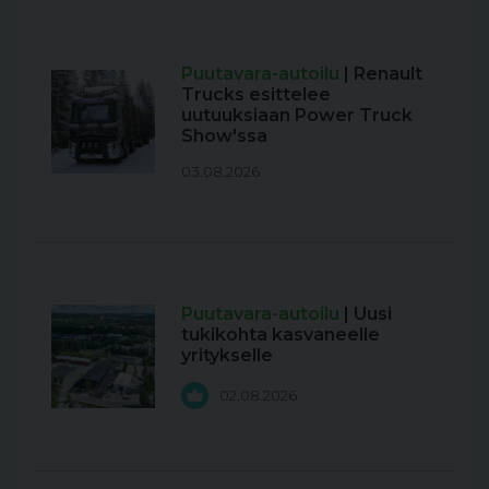
Puutavara-autoilu
| Renault
Trucks esittelee
uutuuksiaan Power Truck
Show'ssa
03.08.2026
Puutavara-autoilu
| Uusi
tukikohta kasvaneelle
yritykselle
02.08.2026