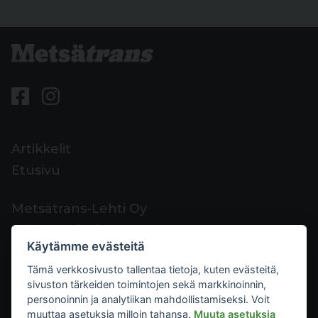
Artikkelit
Etusivu
Metsätrans-Lehti Oy
Asiakaspalvelu
Käytämme evästeitä
Yhteystiedot
Tämä verkkosivusto tallentaa tietoja, kuten evästeitä,
Palaute
sivuston tärkeiden toimintojen sekä markkinoinnin,
Mediakortti
personoinnin ja analytiikan mahdollistamiseksi. Voit
muuttaa asetuksia milloin tahansa.
Muuta asetuksia