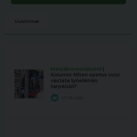
Uusimmat
Metsäkoneurakointi
|
Kolumni: Miten opetus voisi
vastata työelämän
tarpeisiin?
07.08.2026