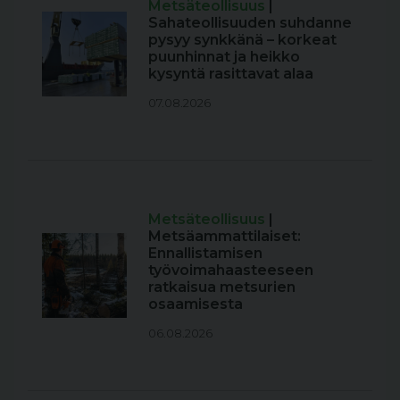
Metsäteollisuus
|
Sahateollisuuden suhdanne
pysyy synkkänä – korkeat
puunhinnat ja heikko
kysyntä rasittavat alaa
07.08.2026
Metsäteollisuus
|
Metsäammattilaiset:
Ennallistamisen
työvoimahaasteeseen
ratkaisua metsurien
osaamisesta
06.08.2026