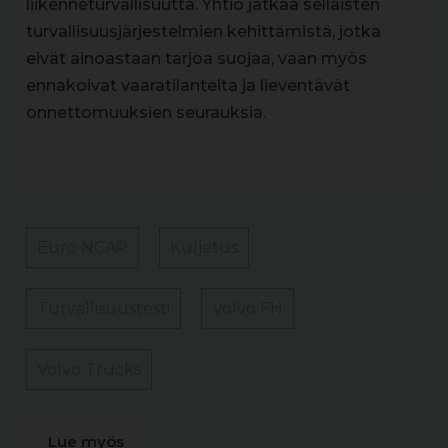
liikenneturvallisuutta. Yhtiö jatkaa sellaisten
turvallisuusjärjestelmien kehittämistä, jotka
eivät ainoastaan tarjoa suojaa, vaan myös
ennakoivat vaaratilanteita ja lieventävät
onnettomuuksien seurauksia.
Euro NCAP
Kuljetus
Turvallisuustesti
Volvo FH
Volvo Trucks
Lue myös