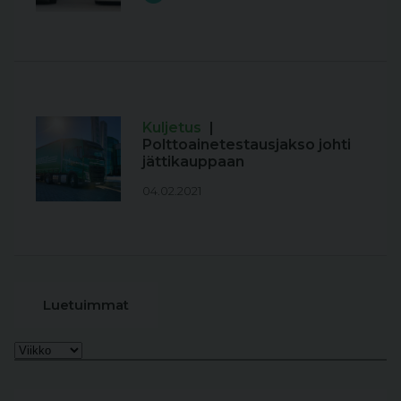
Kuljetus
|
Polttoainetestausjakso johti
jättikauppaan
04.02.2021
Luetuimmat