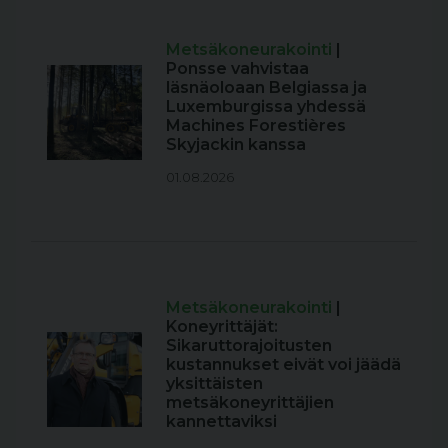
Metsäkoneurakointi
|
Ponsse vahvistaa
läsnäoloaan Belgiassa ja
Luxemburgissa yhdessä
Machines Forestières
Skyjackin kanssa
01.08.2026
Metsäkoneurakointi
|
Koneyrittäjät:
Sikaruttorajoitusten
kustannukset eivät voi jäädä
yksittäisten
metsäkoneyrittäjien
kannettaviksi