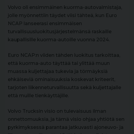
Volvo oli ensimmäinen kuorma-autovalmistaja,
jolle myönnettiin täydet viisi tähteä, kun Euro
NCAP lanseerasi ensimmäisen
turvallisuusluokitusjärjestelmänsä raskaille
kaupallisille kuorma-autoille vuonna 2024.
Euro NCAP:n viiden tähden luokitus tarkoittaa,
että kuorma-auto täyttää tai ylittää muun
muassa kuljettajaa tukevia ja törmäyksiä
ehkäiseviä ominaisuuksia koskevat kriteerit,
tarjoten liikenneturvallisuutta sekä kuljettajalle
että muille tienkäyttäjille.
Volvo Trucksin visio on tulevaisuus ilman
onnettomuuksia, ja tämä visio ohjaa yhtiötä sen
pyrkimyksessä parantaa jatkuvasti ajoneuvo- ja