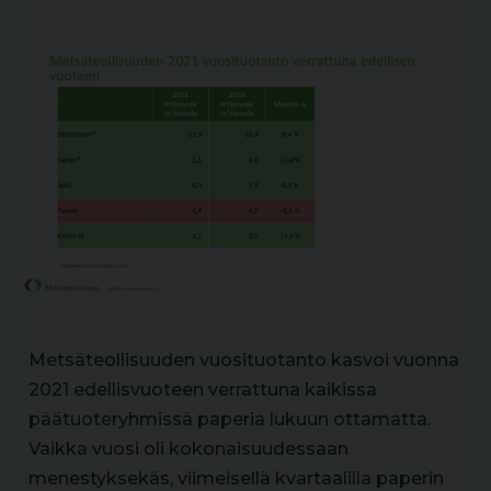
Metsäteollisuuden vuosituotanto kasvoi vuonna
2021 edellisvuoteen verrattuna kaikissa
päätuoteryhmissä paperia lukuun ottamatta.
Vaikka vuosi oli kokonaisuudessaan
menestyksekäs, viimeisellä kvartaalilla paperin