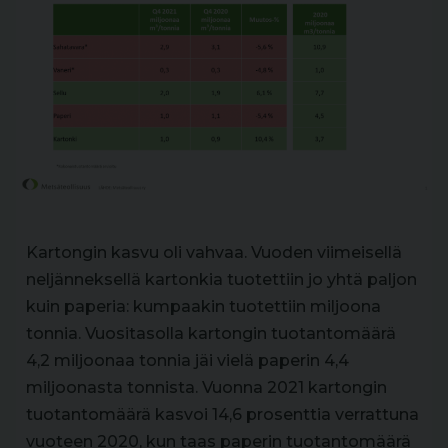
Kartongin kasvu oli vahvaa. Vuoden viimeisellä
neljänneksellä kartonkia tuotettiin jo yhtä paljon
kuin paperia: kumpaakin tuotettiin miljoona
tonnia. Vuositasolla kartongin tuotantomäärä
4,2 miljoonaa tonnia jäi vielä paperin 4,4
miljoonasta tonnista. Vuonna 2021 kartongin
tuotantomäärä kasvoi 14,6 prosenttia verrattuna
vuoteen 2020, kun taas paperin tuotantomäärä