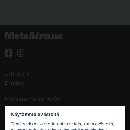
Artikkelit
Etusivu
Metsätrans-Lehti Oy
Asiakaspalvelu
Käytämme evästeitä
Yhteystiedot
Tämä verkkosivusto tallentaa tietoja, kuten evästeitä,
Palaute
sivuston tärkeiden toimintojen sekä markkinoinnin,