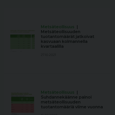
Metsäteollisuus
|
Metsäteollisuuden
tuotantomäärät jatkoivat
kasvuaan kolmannella
kvartaalilla
27.10.2021
Metsäteollisuus
|
Suhdannekäänne painoi
metsäteollisuuden
tuotantomääriä viime vuonna