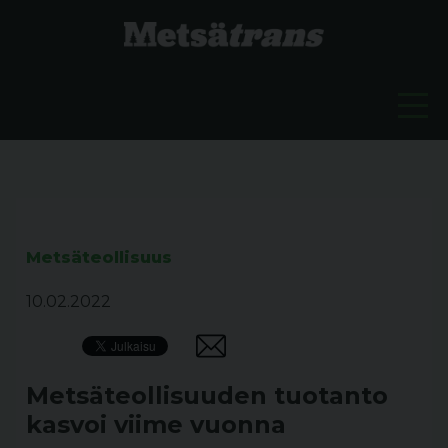
Metsäteollisuus
10.02.2022
Metsäteollisuuden tuotanto
kasvoi viime vuonna