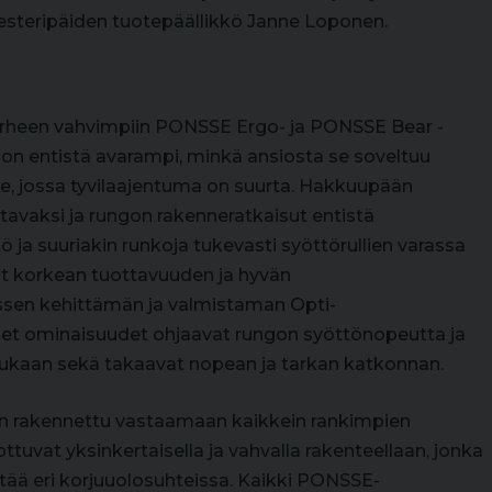
vesteripäiden tuotepäällikkö Janne Loponen.
perheen vahvimpiin PONSSE Ergo- ja PONSSE Bear -
 on entistä avarampi, minkä ansiosta se soveltuu
, jossa tyvilaajentuma on suurta. Hakkuupään
ttavaksi ja rungon rakenneratkaisut entistä
ja suuriakin runkoja tukevasti syöttörullien varassa
t korkean tuottavuuden ja hyvän
ssen kehittämän ja valmistaman Opti-
t ominaisuudet ohjaavat rungon syöttönopeutta ja
 mukaan sekä takaavat nopean ja tarkan katkonnan.
n rakennettu vastaamaan kaikkein rankimpien
tuvat yksinkertaisella ja vahvalla rakenteellaan, jonka
ttää eri korjuuolosuhteissa. Kaikki PONSSE-