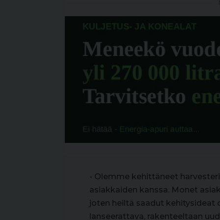
- Olemme kehittäneet harvester
asiakkaiden kanssa. Monet asia
joten heiltä saadut kehitysideat
lanseerattava, rakenteeltaan uud