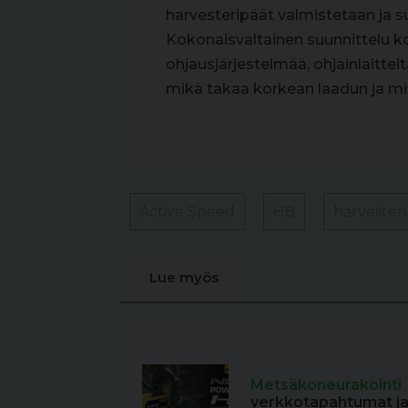
harvesteripäät valmistetaan ja s
Kokonaisvaltainen suunnittelu ko
ohjausjärjestelmää, ohjainlaittei
mikä takaa korkean laadun ja mi
Active Speed
H8
harvester
Lue myös
Metsäkoneurakointi
verkkotapahtumat ja