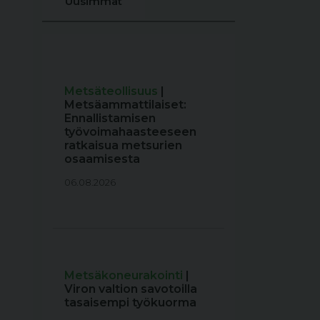
Uusimmat
Metsäteollisuus
|
Metsäammattilaiset:
Ennallistamisen
työvoimahaasteeseen
ratkaisua metsurien
osaamisesta
06.08.2026
Metsäkoneurakointi
|
Viron valtion savotoilla
tasaisempi työkuorma