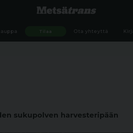
Kauppa
Tilaa
Ota yhteyttä
Kir
den sukupolven harvesteripään