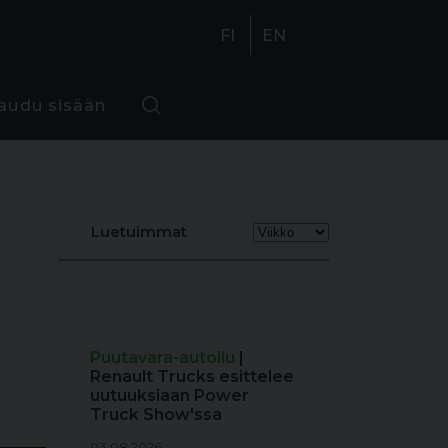
FI
EN
jaudu sisään
Luetuimmat
Puutavara-autoilu
|
Renault Trucks esittelee
uutuuksiaan Power
Truck Show'ssa
03.08.2026