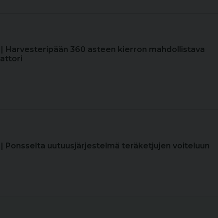
| Harvesteripään 360 asteen kierron mahdollistava
ttori
| Ponsselta uutuusjärjestelmä teräketjujen voiteluun