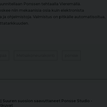
uunnitellaan Ponssen tehtaalla Vieremällä.
skee niin mekaanisia osia kuin elektronista
ta ja ohjelmistoja. Valmistus on pitkälle automatisoitua,
ttatarkkuuden.
ipää
Metsäkoneurakointi
ponsse
| Suuren suosion saavuttaneet Ponsse Studio -
tkuvat