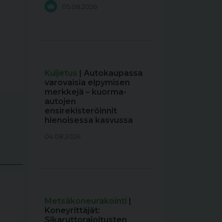
05.08.2026
Kuljetus
| Autokaupassa
varovaisia elpymisen
merkkejä – kuorma-
autojen
ensirekisteröinnit
hienoisessa kasvussa
04.08.2026
Metsäkoneurakointi
|
Koneyrittäjät:
Sikaruttorajoitusten