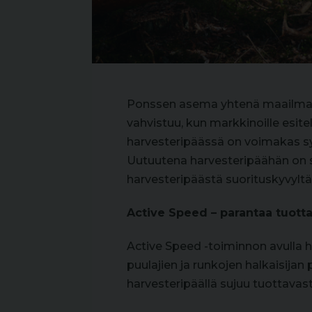
Ponssen asema yhtenä maailman j
vahvistuu, kun markkinoille esit
harvesteripäässä on voimakas sy
Uutuutena harvesteripäähän on s
harvesteripäästä suorituskyvyltä
Active Speed – parantaa tuott
Active Speed -toiminnon avulla 
puulajien ja runkojen halkaisijan
harvesteripäällä sujuu tuottavast