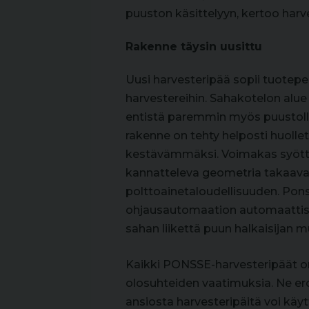
puuston käsittelyyn, kertoo har
Rakenne täysin uusittu
Uusi harvesteripää sopii tuote
harvestereihin. Sahakotelon alue
entistä paremmin myös puustolle
rakenne on tehty helposti huolle
kestävämmäksi. Voimakas syöttö 
kannatteleva geometria takaava
polttoainetaloudellisuuden. Pon
ohjausautomaation automaattise
sahan liikettä puun halkaisijan
Kaikki PONSSE-harvesteripäät o
olosuhteiden vaatimuksia. Ne erot
ansiosta harvesteripäitä voi käy