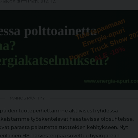
MAINOS, JUTTU JATKUU ALLA
MAINOS PÄÄTTYY
ipäiden tuoteperhettämme aktiivisesti yhdessä
kkaistamme työskentelevät haastavissa olosuhteissa,
 ovat parasta palautetta tuotteiden kehitykseen. Nyt
enlainen H8-harvesteripää soveltuu hyvin järeän