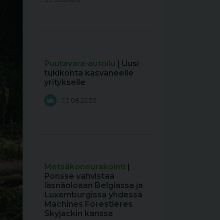
Puutavara-autoilu
| Uusi
tukikohta kasvaneelle
yritykselle
02.08.2026
Metsäkoneurakointi
|
Ponsse vahvistaa
läsnäoloaan Belgiassa ja
Luxemburgissa yhdessä
Machines Forestières
Skyjackin kanssa