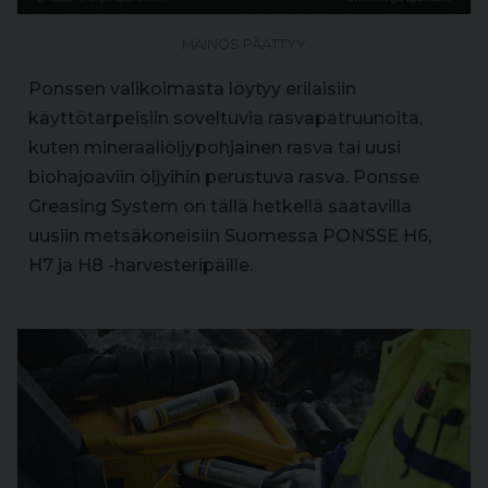
MAINOS PÄÄTTYY
Ponssen valikoimasta löytyy erilaisiin
käyttötarpeisiin soveltuvia rasvapatruunoita,
kuten mineraaliöljypohjainen rasva tai uusi
biohajoaviin öljyihin perustuva rasva. Ponsse
Greasing System on tällä hetkellä saatavilla
uusiin metsäkoneisiin Suomessa PONSSE H6,
H7 ja H8 -harvesteripäille.