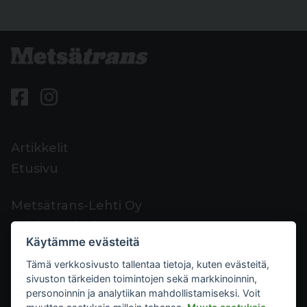
Artikkelit
Etusivu
Metsätrans-Lehti Oy
Asiakaspalvelu
Käytämme evästeitä
Yhteystiedot
Tämä verkkosivusto tallentaa tietoja, kuten evästeitä,
Palaute
sivuston tärkeiden toimintojen sekä markkinoinnin,
Mediakortti
personoinnin ja analytiikan mahdollistamiseksi. Voit