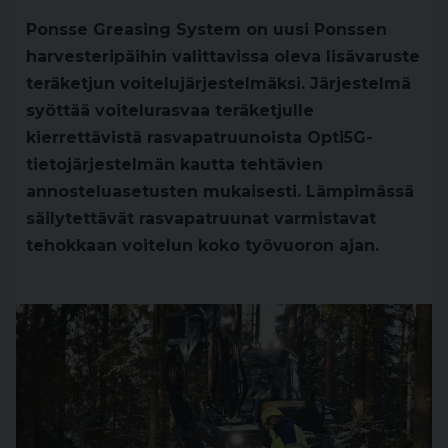
Ponsse Greasing System on uusi Ponssen
harvesteripäihin valittavissa oleva lisävaruste
teräketjun voitelujärjestelmäksi. Järjestelmä
syöttää voitelurasvaa teräketjulle
kierrettävistä rasvapatruunoista Opti5G-
tietojärjestelmän kautta tehtävien
annosteluasetusten mukaisesti. Lämpimässä
säilytettävät rasvapatruunat varmistavat
tehokkaan voitelun koko työvuoron ajan.