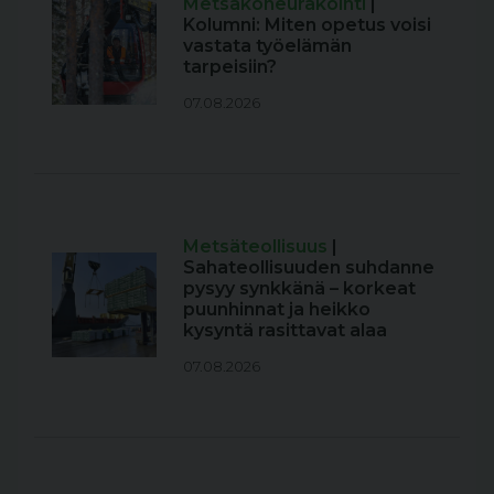
Metsäkoneurakointi
|
Kolumni: Miten opetus voisi
vastata työelämän
tarpeisiin?
07.08.2026
Metsäteollisuus
|
Sahateollisuuden suhdanne
pysyy synkkänä – korkeat
puunhinnat ja heikko
kysyntä rasittavat alaa
07.08.2026