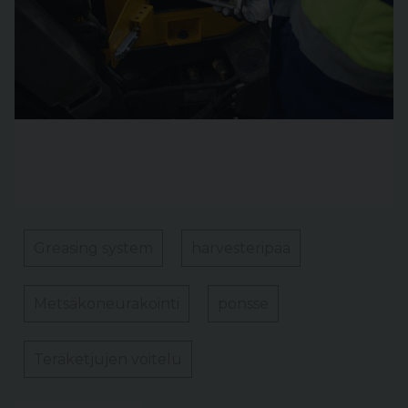
Greasing system
harvesteripää
Metsäkoneurakointi
ponsse
Teräketjujen voitelu