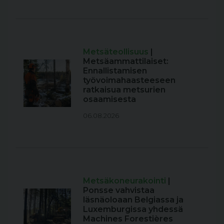
Metsäteollisuus
|
Metsäammattilaiset:
Ennallistamisen
työvoimahaasteeseen
ratkaisua metsurien
osaamisesta
06.08.2026
Metsäkoneurakointi
|
Ponsse vahvistaa
läsnäoloaan Belgiassa ja
Luxemburgissa yhdessä
Machines Forestières