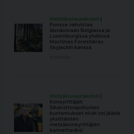
Metsäkoneurakointi
|
Ponsse vahvistaa
läsnäoloaan Belgiassa ja
Luxemburgissa yhdessä
Machines Forestières
Skyjackin kanssa
01.08.2026
Metsäkoneurakointi
|
Koneyrittäjät:
Sikaruttorajoitusten
kustannukset eivät voi jäädä
yksittäisten
metsäkoneyrittäjien
kannettaviksi