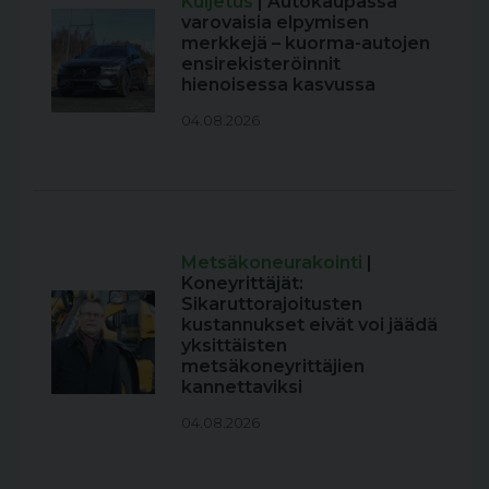
Kuljetus
| Autokaupassa
varovaisia elpymisen
merkkejä – kuorma-autojen
ensirekisteröinnit
hienoisessa kasvussa
04.08.2026
Metsäkoneurakointi
|
Koneyrittäjät:
Sikaruttorajoitusten
kustannukset eivät voi jäädä
yksittäisten
metsäkoneyrittäjien
kannettaviksi
04.08.2026