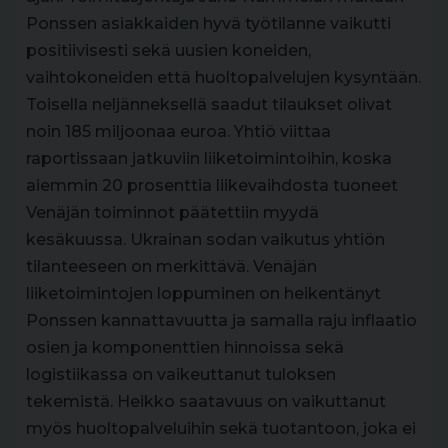
Ponssen asiakkaiden hyvä työtilanne vaikutti
positiivisesti sekä uusien koneiden,
vaihtokoneiden että huoltopalvelujen kysyntään.
Toisella neljänneksellä saadut tilaukset olivat
noin 185 miljoonaa euroa. Yhtiö viittaa
raportissaan jatkuviin liiketoimintoihin, koska
aiemmin 20 prosenttia liikevaihdosta tuoneet
Venäjän toiminnot päätettiin myydä
kesäkuussa. Ukrainan sodan vaikutus yhtiön
tilanteeseen on merkittävä. Venäjän
liiketoimintojen loppuminen on heikentänyt
Ponssen kannattavuutta ja samalla raju inflaatio
osien ja komponenttien hinnoissa sekä
logistiikassa on vaikeuttanut tuloksen
tekemistä. Heikko saatavuus on vaikuttanut
myös huoltopalveluihin sekä tuotantoon, joka ei