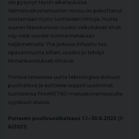
ole pysynyt täysin aikataulussa.
Valmistuskustannusten nousu on pakottanut
nostamaan myös tuotteiden hintoja, mutta
suuren tilauskannan vuoksi vaikutukset eivät
näy vielä vuoden kolmannellakaan
neljänneksellä. Yhä jatkuva inflaatio tuo
epävarmuutta siihen, ovatko jo tehdyt
hinnankorotukset riittäviä.
Ponsse lanseeraa uutta teknologiaa elokuun
puolivälissä ja esittelee laajasti uusimmat
tuotteensa FinnMETKO-metsäkonemessuilla
syyskuun alussa.
Ponssen puolivuosikatsaus 1.1.–30.6.2022 (1-
6/2021)