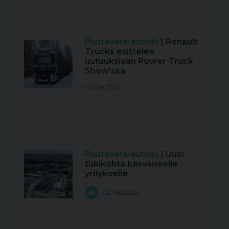
Puutavara-autoilu
| Renault
Trucks esittelee
uutuuksiaan Power Truck
Show'ssa
03.08.2026
Puutavara-autoilu
| Uusi
tukikohta kasvaneelle
yritykselle
02.08.2026