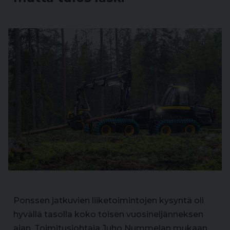
Ponssen jatkuvien liiketoimintojen kysyntä oli
hyvällä tasolla koko toisen vuosineljänneksen
ajan. Toimitusjohtaja Juho Nummelan mukaan