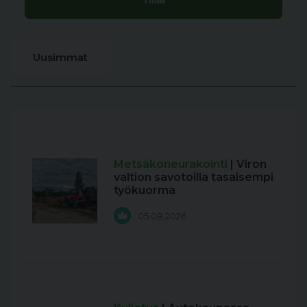
Uusimmat
Metsäkoneurakointi
| Viron
valtion savotoilla tasaisempi
työkuorma
05.08.2026