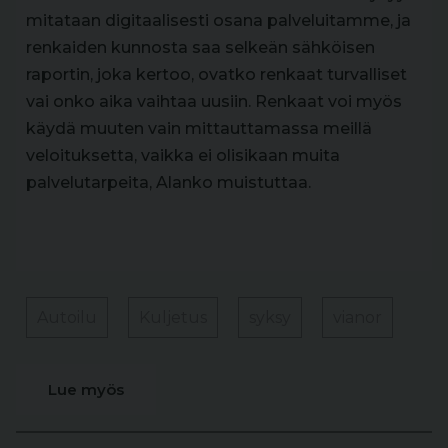
mitataan digitaalisesti osana palveluitamme, ja
renkaiden kunnosta saa selkeän sähköisen
raportin, joka kertoo, ovatko renkaat turvalliset
vai onko aika vaihtaa uusiin. Renkaat voi myös
käydä muuten vain mittauttamassa meillä
veloituksetta, vaikka ei olisikaan muita
palvelutarpeita, Alanko muistuttaa.
Autoilu
Kuljetus
syksy
vianor
Lue myös