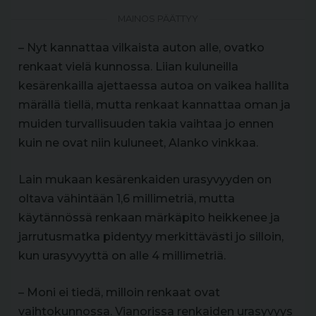
MAINOS PÄÄTTYY
– Nyt kannattaa vilkaista auton alle, ovatko
renkaat vielä kunnossa. Liian kuluneilla
kesärenkailla ajettaessa autoa on vaikea hallita
märällä tiellä, mutta renkaat kannattaa oman ja
muiden turvallisuuden takia vaihtaa jo ennen
kuin ne ovat niin kuluneet, Alanko vinkkaa.
Lain mukaan kesärenkaiden urasyvyyden on
oltava vähintään 1,6 millimetriä, mutta
käytännössä renkaan märkäpito heikkenee ja
jarrutusmatka pidentyy merkittävästi jo silloin,
kun urasyvyyttä on alle 4 millimetriä.
– Moni ei tiedä, milloin renkaat ovat
vaihtokunnossa. Vianorissa renkaiden urasyvyys