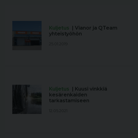
Kuljetus
| Vianor ja QTeam
yhteistyöhön
25.01.2019
Kuljetus
| Kuusi vinkkiä
kesärenkaiden
tarkastamiseen
12.05.2021