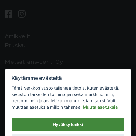
Artikkelit
Etusivu
Metsätrans-Lehti Oy
Asiakaspalvelu
Käytämme evästeitä
Yhteystiedot
Tämä verkkosivusto tallentaa tietoja, kuten evästeitä,
Palaute
sivuston tärkeiden toimintojen sekä markkinoinnin,
Mediakortti
personoinnin ja analytiikan mahdollistamiseksi. Voit
muuttaa asetuksia milloin tahansa.
Muuta asetuksia
Metsätrans-Lehti Oy
Hyväksy kaikki
Tietosuoja
2026