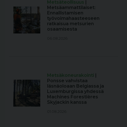
Metsäteollisuus
|
Metsäammattilaiset:
Ennallistamisen
työvoimahaasteeseen
ratkaisua metsurien
osaamisesta
06.08.2026
Metsäkoneurakointi
|
Ponsse vahvistaa
läsnäoloaan Belgiassa ja
Luxemburgissa yhdessä
Machines Forestières
Skyjackin kanssa
01.08.2026