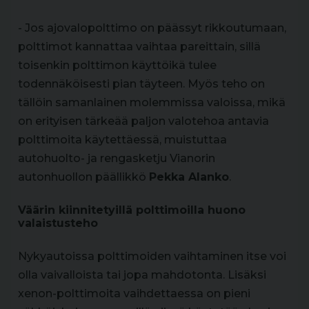
- Jos ajovalopolttimo on päässyt rikkoutumaan,
polttimot kannattaa vaihtaa pareittain, sillä
toisenkin polttimon käyttöikä tulee
todennäköisesti pian täyteen. Myös teho on
tällöin samanlainen molemmissa valoissa, mikä
on erityisen tärkeää paljon valotehoa antavia
polttimoita käytettäessä, muistuttaa
autohuolto- ja rengasketju Vianorin
autonhuollon päällikkö
Pekka Alanko
.
Väärin kiinnitetyillä polttimoilla huono
valaistusteho
Nykyautoissa polttimoiden vaihtaminen itse voi
olla vaivalloista tai jopa mahdotonta. Lisäksi
xenon-polttimoita vaihdettaessa on pieni