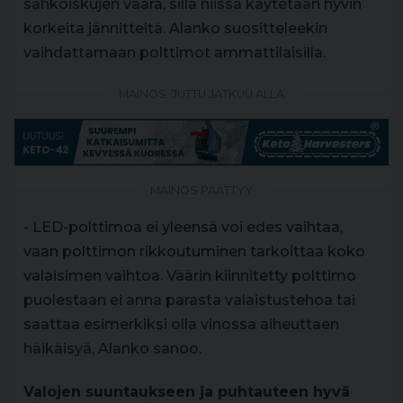
sähköiskujen vaara, sillä niissä käytetään hyvin
korkeita jännitteitä. Alanko suositteleekin
vaihdattamaan polttimot ammattilaisilla.
MAINOS, JUTTU JATKUU ALLA
MAINOS PÄÄTTYY
- LED-polttimoa ei yleensä voi edes vaihtaa,
vaan polttimon rikkoutuminen tarkoittaa koko
valaisimen vaihtoa. Väärin kiinnitetty polttimo
puolestaan ei anna parasta valaistustehoa tai
saattaa esimerkiksi olla vinossa aiheuttaen
häikäisyä, Alanko sanoo.
Valojen suuntaukseen ja puhtauteen hyvä