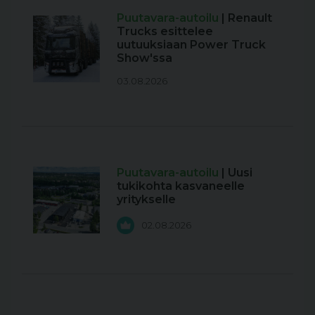
Puutavara-autoilu
| Renault
Trucks esittelee
uutuuksiaan Power Truck
Show'ssa
03.08.2026
Puutavara-autoilu
| Uusi
tukikohta kasvaneelle
yritykselle
02.08.2026