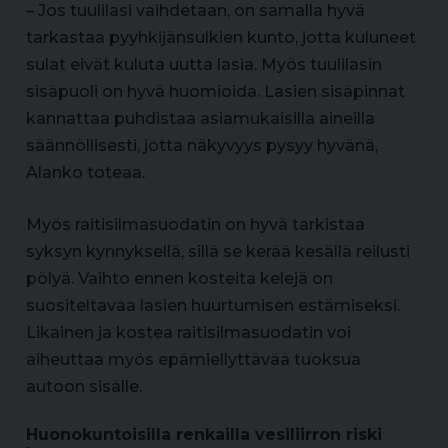
– Jos tuulilasi vaihdetaan, on samalla hyvä
tarkastaa pyyhkijänsulkien kunto, jotta kuluneet
sulat eivät kuluta uutta lasia. Myös tuulilasin
sisäpuoli on hyvä huomioida. Lasien sisäpinnat
kannattaa puhdistaa asiamukaisilla aineilla
säännöllisesti, jotta näkyvyys pysyy hyvänä,
Alanko toteaa.
Myös raitisilmasuodatin on hyvä tarkistaa
syksyn kynnyksellä, sillä se kerää kesällä reilusti
pölyä. Vaihto ennen kosteita kelejä on
suositeltavaa lasien huurtumisen estämiseksi.
Likainen ja kostea raitisilmasuodatin voi
aiheuttaa myös epämiellyttävää tuoksua
autoon sisälle.
Huonokuntoisilla renkailla vesiliirron riski