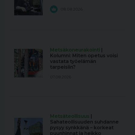
08.08.2026
Metsäkoneurakointi
|
Kolumni: Miten opetus voisi
vastata työelämän
tarpeisiin?
07.08.2026
Metsäteollisuus
|
Sahateollisuuden suhdanne
pysyy synkkänä – korkeat
puunhinnat ja heikko