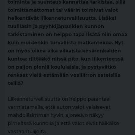
toiminta ja suuntaus kannattaa tarkistaa, sillä
toimittamattomat tai väärin toimivat valot
heikentävät liikenneturvallisuutta. Lisäksi
tuulilasin ja pyyhkijänsulkien kunnon
tarkistaminen on helppo tapa lisätä niin omaa
kuin muidenkin turvallista matkantekoa. Nyt
on myös oikea aika vilkaista kesärenkaiden
kuntoa: riittääkö niissä pito, kun liikenteessä
on paljon pieniä koululaisia, ja pystyvätkö
renkaat vielä estämään vesiliirron sateisilla
teillä?
Liikenneturvallisuutta on helppo parantaa
varmistamalla, että auton valot valaisevat
mahdollisimman hyvin, ajoneuvo näkyy
pimeässä kunnolla ja että valot eivät häikäise
vastaantulijoita.