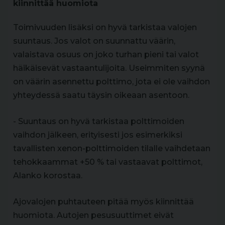
kiinnittää huomiota
Toimivuuden lisäksi on hyvä tarkistaa valojen
suuntaus. Jos valot on suunnattu väärin,
valaistava osuus on joko turhan pieni tai valot
häikäisevät vastaantulijoita. Useimmiten syynä
on väärin asennettu polttimo, jota ei ole vaihdon
yhteydessä saatu täysin oikeaan asentoon.
- Suuntaus on hyvä tarkistaa polttimoiden
vaihdon jälkeen, erityisesti jos esimerkiksi
tavallisten xenon-polttimoiden tilalle vaihdetaan
tehokkaammat +50 % tai vastaavat polttimot,
Alanko korostaa.
Ajovalojen puhtauteen pitää myös kiinnittää
huomiota. Autojen pesusuuttimet eivät