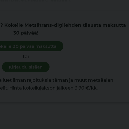
ajan palveluksessa olleessaan.
n? Kokeile Metsätrans-digilehden tilausta maksutta
30 päivää!
keile 30 päivää maksutta
tai
Kirjaudu sisään
la luet ilman rajoituksia tämän ja muut metsäalan
lit. Hinta kokeilujakson jälkeen 3,90 €/kk.