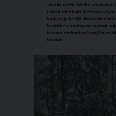
vievää työtä. Melko usein puut
Iitissä toimivan Reformet Oy:n 
katkoo ja kerää ohuet risut r
keräimen ruuma on täynnä, nip
kouran mekanismia pyöräytetään
kasaan.