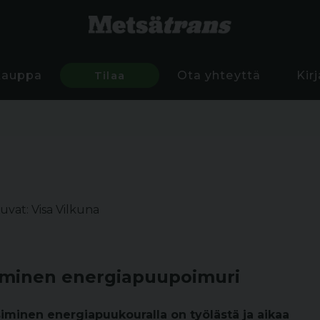
Kauppa
Tilaa
Ota yhteyttä
Kir
uvat: Visa Vilkuna
iminen energiapuupoimuri
iminen energiapuukouralla on työlästä ja aikaa