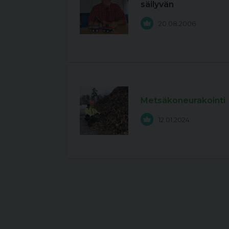
säilyvän
20.08.2006
Metsäkoneurakointi
12.01.2024