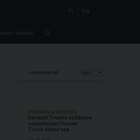
FI
EN
jaudu sisään
Luetuimmat
Puutavara-autoilu
|
Renault Trucks esittelee
uutuuksiaan Power
Truck Show'ssa
03.08.2026