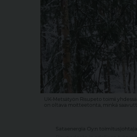
UK-Metsätyön Risupeto toimii yhdessä
on oltava moitteetonta, minkä saavutt
Sataenergia Oy:n toimitusjohtaj