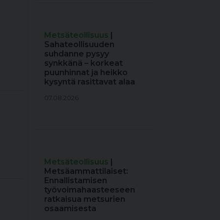
Metsäteollisuus
|
Sahateollisuuden
suhdanne pysyy
synkkänä – korkeat
puunhinnat ja heikko
kysyntä rasittavat alaa
07.08.2026
Metsäteollisuus
|
Metsäammattilaiset:
Ennallistamisen
työvoimahaasteeseen
ratkaisua metsurien
osaamisesta