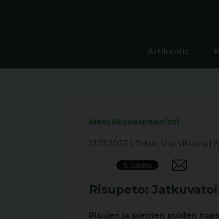
Artikkelit
Metsäkoneurakointi
12.01.2023
|
Teksti: Visa Vilkuna
|
K
Risupeto: Jatkuvato
Risujen ja pienten puiden naps