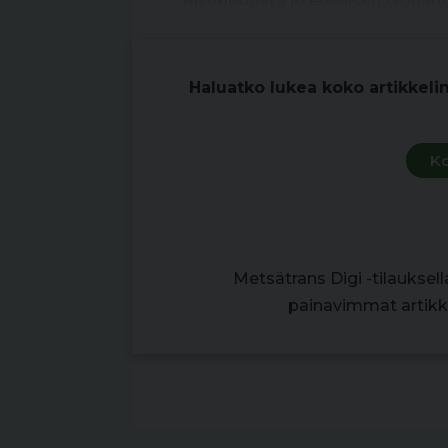
Risupedosta jo edellisen työnant
Haluatko lukea koko artikkeli
Ko
Metsätrans Digi -tilauksel
painavimmat artikke