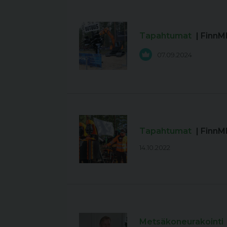
Tapahtumat
| Finn
07.09.2024
Tapahtumat
| Finn
14.10.2022
Metsäkoneurakointi