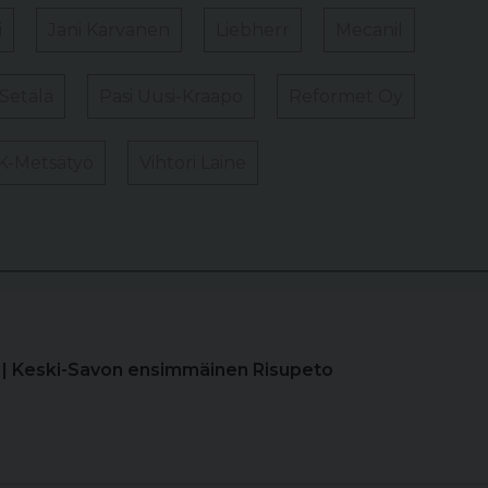
i
Jani Karvanen
Liebherr
Mecanil
Setälä
Pasi Uusi-Kraapo
Reformet Oy
K-Metsätyö
Vihtori Laine
| Keski-Savon ensimmäinen Risupeto