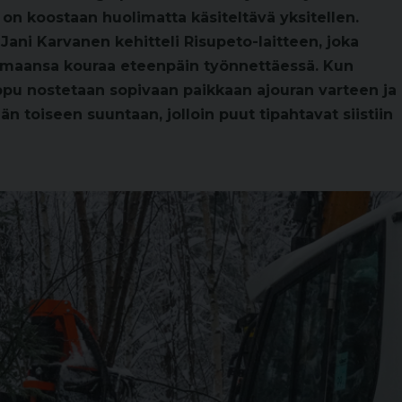
 on koostaan huolimatta käsiteltävä yksitellen.
Jani Karvanen kehitteli Risupeto-laitteen, joka
uumaansa kouraa eteenpäin työnnettäessä. Kun
pu nostetaan sopivaan paikkaan ajouran varteen ja
 toiseen suuntaan, jolloin puut tipahtavat siistiin