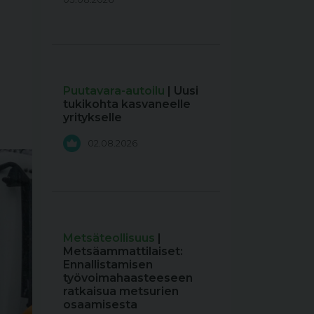
Puutavara-autoilu
| Uusi
tukikohta kasvaneelle
yritykselle
02.08.2026
Metsäteollisuus
|
Metsäammattilaiset:
Ennallistamisen
työvoimahaasteeseen
ratkaisua metsurien
osaamisesta