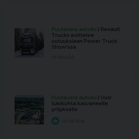
Puutavara-autoilu
| Renault
Trucks esittelee
uutuuksiaan Power Truck
Show'ssa
03.08.2026
Puutavara-autoilu
| Uusi
tukikohta kasvaneelle
yritykselle
02.08.2026