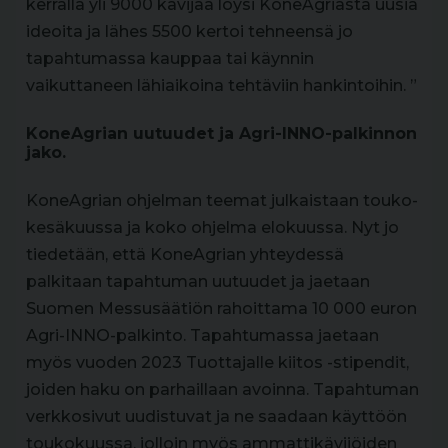
kerralla yli 9000 kävijää löysi KoneAgriasta uusia
ideoita ja lähes 5500 kertoi tehneensä jo
tapahtumassa kauppaa tai käynnin
vaikuttaneen lähiaikoina tehtäviin hankintoihin. ”
KoneAgrian uutuudet ja Agri-INNO-palkinnon
jako.
KoneAgrian ohjelman teemat julkaistaan touko-
kesäkuussa ja koko ohjelma elokuussa. Nyt jo
tiedetään, että KoneAgrian yhteydessä
palkitaan tapahtuman uutuudet ja jaetaan
Suomen Messusäätiön rahoittama 10 000 euron
Agri-INNO-palkinto. Tapahtumassa jaetaan
myös vuoden 2023 Tuottajalle kiitos -stipendit,
joiden haku on parhaillaan avoinna. Tapahtuman
verkkosivut uudistuvat ja ne saadaan käyttöön
toukokuussa, jolloin myös ammattikävijöiden