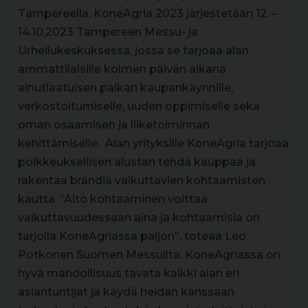
Tampereella. KoneAgria 2023 järjestetään 12. –
14.10.2023 Tampereen Messu- ja
Urheilukeskuksessa, jossa se tarjoaa alan
ammattilaisille kolmen päivän aikana
ainutlaatuisen paikan kaupankäynnille,
verkostoitumiselle, uuden oppimiselle sekä
oman osaamisen ja liiketoiminnan
kehittämiselle. ​ Alan yrityksille KoneAgria tarjoaa
poikkeuksellisen alustan tehdä kauppaa ja
rakentaa brändiä vaikuttavien kohtaamisten
kautta. ”Aito kohtaaminen voittaa
vaikuttavuudessaan aina ja kohtaamisia on
tarjolla KoneAgriassa paljon”, toteaa Leo
Potkonen Suomen Messuilta. KoneAgriassa on
hyvä mahdollisuus tavata kaikki alan eri
asiantuntijat ja käydä heidän kanssaan