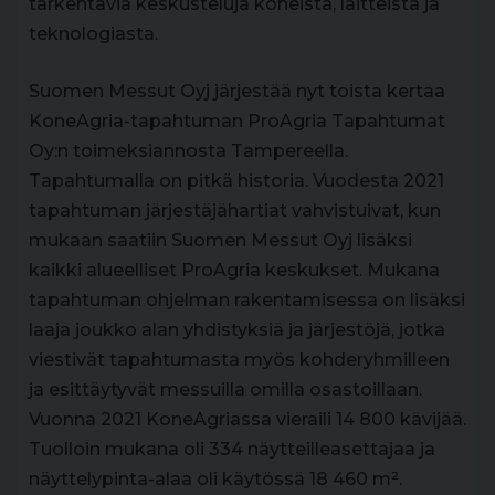
tarkentavia keskusteluja koneista, laitteista ja
teknologiasta.
Suomen Messut Oyj järjestää nyt toista kertaa
KoneAgria-tapahtuman ProAgria Tapahtumat
Oy:n toimeksiannosta Tampereella.
Tapahtumalla on pitkä historia. Vuodesta 2021
tapahtuman järjestäjähartiat vahvistuivat, kun
mukaan saatiin Suomen Messut Oyj lisäksi
kaikki alueelliset ProAgria keskukset. Mukana
tapahtuman ohjelman rakentamisessa on lisäksi
laaja joukko alan yhdistyksiä ja järjestöjä, jotka
viestivät tapahtumasta myös kohderyhmilleen
ja esittäytyvät messuilla omilla osastoillaan.
Vuonna 2021 KoneAgriassa vieraili 14 800 kävijää.
Tuolloin mukana oli 334 näytteilleasettajaa ja
näyttelypinta-alaa oli käytössä 18 460 m².