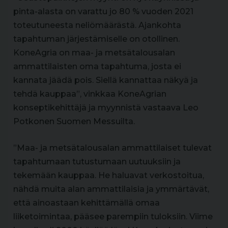
pinta-alasta on varattu jo 80 % vuoden 2021
toteutuneesta neliömäärästä. Ajankohta
tapahtuman järjestämiselle on otollinen.
KoneAgria on maa- ja metsätalousalan
ammattilaisten oma tapahtuma, josta ei
kannata jäädä pois. Siellä kannattaa näkyä ja
tehdä kauppaa”, vinkkaa KoneAgrian
konseptikehittäjä ja myynnistä vastaava Leo
Potkonen Suomen Messuilta.
”Maa- ja metsätalousalan ammattilaiset tulevat
tapahtumaan tutustumaan uutuuksiin ja
tekemään kauppaa. He haluavat verkostoitua,
nähdä muita alan ammattilaisia ja ymmärtävät,
että ainoastaan kehittämällä omaa
liiketoimintaa, pääsee parempiin tuloksiin. Viime