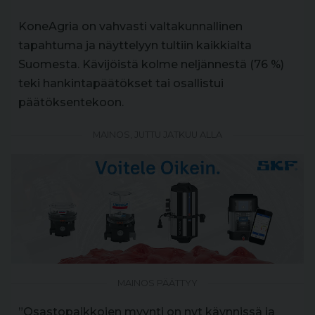
KoneAgria on vahvasti valtakunnallinen
tapahtuma ja näyttelyyn tultiin kaikkialta
Suomesta. Kävijöistä kolme neljännestä (76 %)
teki hankintapäätökset tai osallistui
päätöksentekoon.
MAINOS, JUTTU JATKUU ALLA
MAINOS PÄÄTTYY
”Osastopaikkojen myynti on nyt käynnissä ja