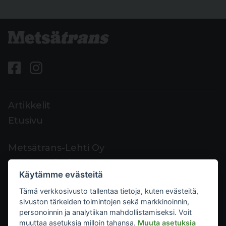
Artikkelit
Etusivu
Metsätrans-Lehti Oy
Asiakaspalvelu
Käytämme evästeitä
Yhteystiedot
Tämä verkkosivusto tallentaa tietoja, kuten evästeitä,
Palaute
sivuston tärkeiden toimintojen sekä markkinoinnin,
Mediakortti
personoinnin ja analytiikan mahdollistamiseksi. Voit
muuttaa asetuksia milloin tahansa.
Muuta asetuksia